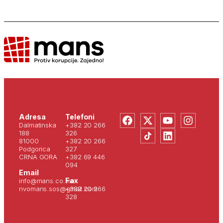
Adresa
Telefoni
Dalmatinska
+382 20 266
188
326
81000
+382 20 266
Podgorica
327
CRNA GORA
+382 69 446
094
Email
Fax
info@mans.co.me
nvomans.sos@gmail.com
+382 20 266
328