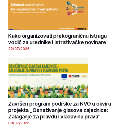
Kako organizovati prekograničnu istragu –
vodič za urednike i istraživačke novinare
22/07/2026
Završen program podrške za NVO u okviru
projekta „Osnaživanje glasova zajednice:
Zalaganje za pravdu i vladavinu prava“
09/07/2026