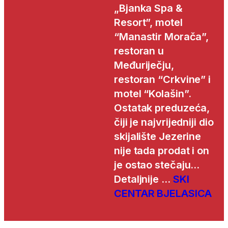
„Bjanka Spa &
Resort”, motel
“Manastir Morača”,
restoran u
Međuriječju,
restoran “Crkvine” i
motel “Kolašin”.
Ostatak preduzeća,
čiji je najvrijedniji dio
skijalište Jezerine
nije tada prodat i on
je ostao stečaju…
Detaljnije …
SKI
CENTAR BJELASICA