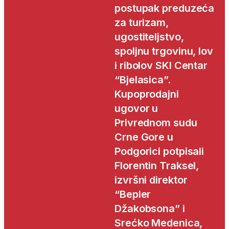
postupak preduzeća
za turizam,
ugostiteljstvo,
spoljnu trgovinu, lov
i ribolov SKI Centar
“Bjelasica”.
Kupoprodajni
ugovor u
Privrednom sudu
Crne Gore u
Podgorici potpisali
Florentin Traksel,
izvršni direktor
“Bepler
Džakobsona” i
Srećko Medenica,