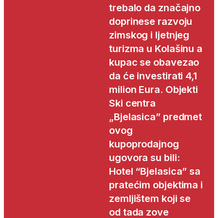
trebalo da značajno
doprinese razvoju
zimskog i ljetnjeg
turizma u Kolašinu a
kupac se obavezao
da će investirati 4,1
milion Eura. Objekti
Ski centra
„Bjelasica” predmet
ovog
kupoprodajnog
ugovora su bili:
Hotel “Bjelasica” sa
pratećim objektima i
zemljištem koji se
od tada zove