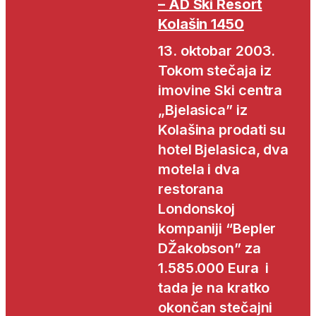
– AD Ski Resort
Kolašin 1450
13. oktobar 2003.
Tokom stečaja iz
imovine Ski centra
„Bjelasica” iz
Kolašina prodati su
hotel Bjelasica, dva
motela i dva
restorana
Londonskoj
kompaniji “Bepler
DŽakobson” za
1.585.000 Eura i
tada je na kratko
okončan stečajni