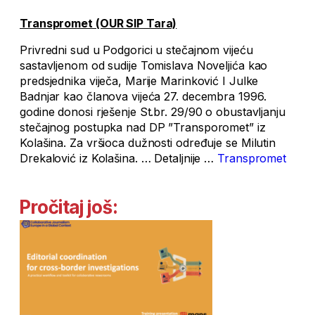
Transpromet (OUR SIP Tara)
Privredni sud u Podgorici u stečajnom vijeću
sastavljenom od sudije Tomislava Noveljića kao
predsjednika viječa, Marije Marinković I Julke
Badnjar kao članova vijeća 27. decembra 1996.
godine donosi rješenje St.br. 29/90 o obustavljanju
stečajnog postupka nad DP ”Transporomet” iz
Kolašina. Za vršioca dužnosti određuje se Milutin
Drekalović iz Kolašina. … Detaljnije …
Transpromet
Pročitaj još: