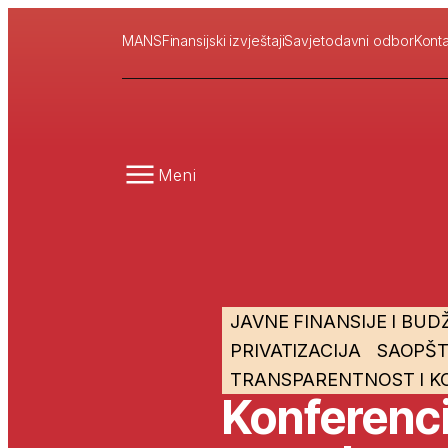
MANS
Finansijski izvještaji
Savjetodavni odbor
Konta
Meni
JAVNE FINANSIJE I BUD
PRIVATIZACIJA
SAOPŠT
TRANSPARENTNOST I KO
Konferenci