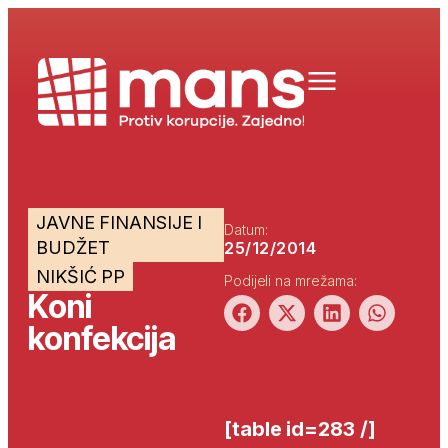
JAVNE FINANSIJE I
Datum:
BUDŽET
25/12/2014
NIKŠIĆ PP
Podijeli na mrežama:
Koni
konfekcija
[table id=283 /]