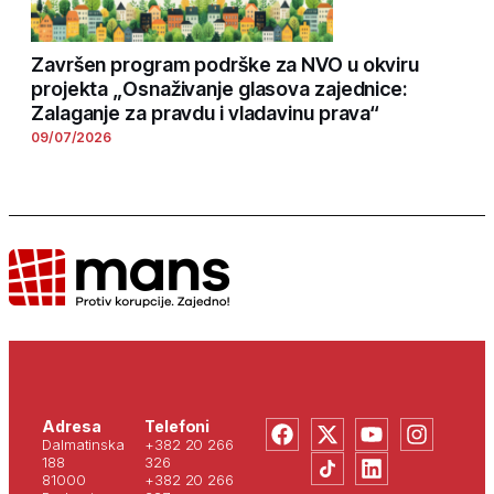
Završen program podrške za NVO u okviru
projekta „Osnaživanje glasova zajednice:
Zalaganje za pravdu i vladavinu prava“
09/07/2026
Adresa
Telefoni
Dalmatinska
+382 20 266
188
326
81000
+382 20 266