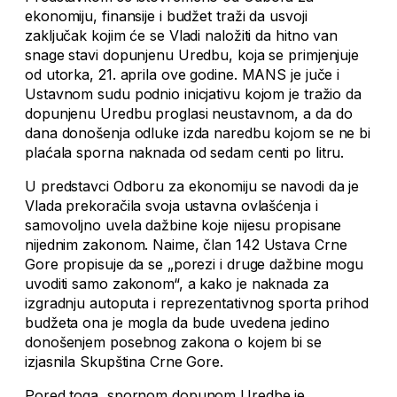
ekonomiju, finansije i budžet traži da usvoji
zaključak kojim će se Vladi naložiti da hitno van
snage stavi dopunjenu Uredbu, koja se primjenjuje
od utorka, 21. aprila ove godine. MANS je juče i
Ustavnom sudu podnio inicjativu kojom je tražio da
dopunjenu Uredbu proglasi neustavnom, a da do
dana donošenja odluke izda naredbu kojom se ne bi
plaćala sporna naknada od sedam centi po litru.
U predstavci Odboru za ekonomiju se navodi da je
Vlada prekoračila svoja ustavna ovlašćenja i
samovoljno uvela dažbine koje nijesu propisane
nijednim zakonom. Naime, član 142 Ustava Crne
Gore propisuje da se „porezi i druge dažbine mogu
uvoditi samo zakonom“, a kako je naknada za
izgradnju autoputa i reprezentativnog sporta prihod
budžeta ona je mogla da bude uvedena jedino
donošenjem posebnog zakona o kojem bi se
izjasnila Skupština Crne Gore.
Pored toga, spornom dopunom Uredbe je