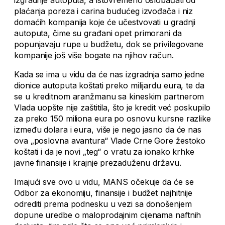
izgradnje autoputa, a istovremeno oslobađati od
plaćanja poreza i carina budućeg izvođača i niz
domaćih kompanija koje će učestvovati u gradnji
autoputa, čime su građani opet primorani da
popunjavaju rupe u budžetu, dok se privilegovane
kompanije još više bogate na njihov račun.
Kada se ima u vidu da će nas izgradnja samo jedne
dionice autoputa koštati preko milijardu eura, te da
se u kreditnom aranžmanu sa kineskim partnerom
Vlada uopšte nije zaštitila, što je kredit već poskupilo
za preko 150 miliona eura po osnovu kursne razlike
između dolara i eura, više je nego jasno da će nas
ova „poslovna avantura“ Vlade Crne Gore žestoko
koštati i da je novi „teg“ o vratu za ionako krhke
javne finansije i krajnje prezaduženu državu.
Imajući sve ovo u vidu, MANS očekuje da će se
Odbor za ekonomiju, finansije i budžet najhitnije
odrediti prema podnesku u vezi sa donošenjem
dopune uredbe o maloprodajnim cijenama naftnih