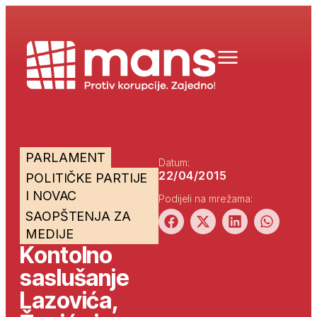
PARLAMENT
Datum:
22/04/2015
POLITIČKE PARTIJE
I NOVAC
Podijeli na mrežama:
SAOPŠTENJA ZA
MEDIJE
Kontolno
saslušanje
Lazovića,