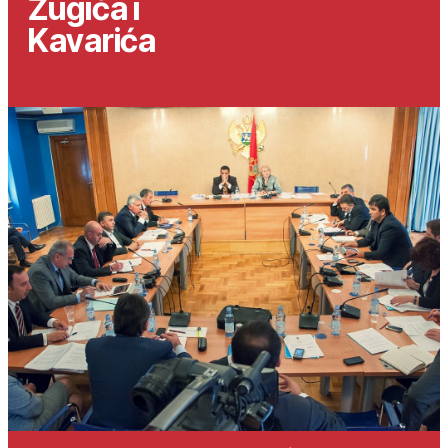
Žugića i
Kavarića