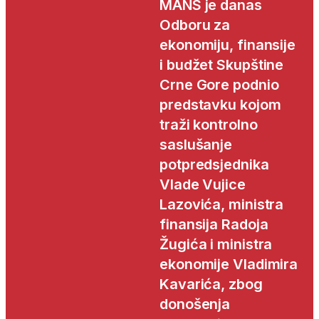
MANS je danas
Odboru za
ekonomiju, finansije
i budžet Skupštine
Crne Gore podnio
predstavku kojom
traži kontrolno
saslušanje
potpredsjednika
Vlade Vujice
Lazovića, ministra
finansija Radoja
Žugića i ministra
ekonomije Vladimira
Kavarića, zbog
donošenja