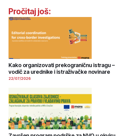
Pročitaj još:
Kako organizovati prekograničnu istragu –
vodič za urednike i istraživačke novinare
22/07/2026
Završen program podrške za NVO u okviru