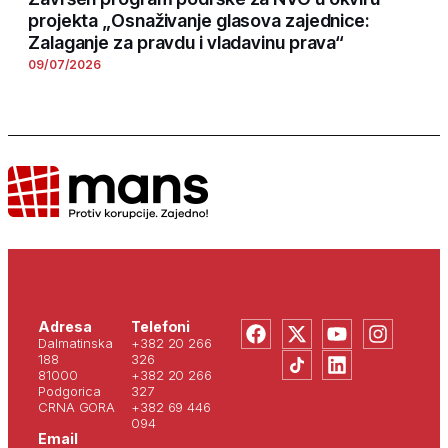
projekta „Osnaživanje glasova zajednice:
Zalaganje za pravdu i vladavinu prava“
09/07/2026
Adresa
Telefoni
Dalmatinska
+382 20 266
188
326
81000
+382 20 266
Podgorica
327
CRNA GORA
+382 69 446
094
Email