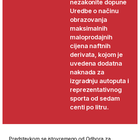
nezakonite dopune
Uredbe o načinu
obrazovanja
maksimalnih
maloprodajnih
cijena naftnih
derivata, kojom je
uvedena dodatna
naknada za
izgradnju autoputa i
reprezentativnog
sporta od sedam
centi po litru.
Predstavkom se istovremeno od Odbora za