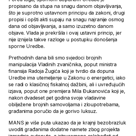
propisano da stupa na snagu danom objavljivanja,
što je suprotno ustavnom principu da zakoni, drugi
propisi i opšti akti supaju na snagu najranije osmog
dana od objavljivanja, a samo izuzetno danom
objave. Vlada je prekršila i ovaj ustavni princip, jer
nije iznijela takve razloge u postupku donošenja
sporne Uredbe.
Prethodnih dana bili smo svjedoci brojnih
manipulacija Vladinih zvaničnika, poput ministra
finansija Radoja Žugića koji je tvrdio da dopuna
Uredbe ima utemeljenje u Zakonu o energetici, iako
se radi o klasičnoj fiskalnoj dažbini, ali i uvređujućih
izjava, poput one premijera Mila Đukanovića koji je,
nakon dvadeset pet godina svoje vladavine
obilježene brojnih samovoljama i zloupotrebama,
građanima poručio da je gorivo luksuz.
MANS je više puta ukazao da je krajnji bezobrazluk
uvoditi građanima dodatne namete zbog projekta