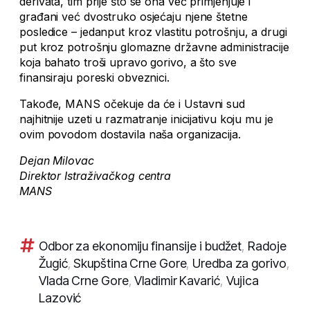
derivata, tim prije što se ona već primjenjuje i
građani već dvostruko osjećaju njene štetne
posledice – jedanput kroz vlastitu potrošnju, a drugi
put kroz potrošnju glomazne državne administracije
koja bahato troši upravo gorivo, a što sve
finansiraju poreski obveznici.
Takođe, MANS očekuje da će i Ustavni sud
najhitnije uzeti u razmatranje inicijativu koju mu je
ovim povodom dostavila naša organizacija.
Dejan Milovac
Direktor Istraživačkog centra
MANS
Odbor za ekonomiju finansije i budžet
,
Radoje
Žugić
,
Skupština Crne Gore
,
Uredba za gorivo
,
Vlada Crne Gore
,
Vladimir Kavarić
,
Vujica
Lazović