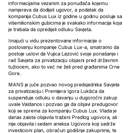
informacijama vezanim za ponuđača kojemu
namjerava da dodijeli ugovor, a podatak da
kompanija Cubus Lux iz godine u godinu posluje sa
višemilionskim gubicima je svakako informacija koja
je trebala da opredijeli odluku Savjeta.
Imajući u vidu prezentovane informacije o
poslovanju kompanije Cubus Lux-a, smatramo da
postoje uslovi da Vujica Lazović svoje ponašanje i
rad Savjeta za privatizaciju objasni pred državnim
tužiocem, ako to već ne želi pred građanima Crne
Gore.
MANS je juče pozvao novog predsjednika Savjeta
za privatizaciju i Premijera Igora Lukšića da
suspenduje odluku o davanju u dugoročni zakup
uvale Valdanos i pozvao ga da objavi predugovor
koji se sprema za kompaniju Cubus Lux. Vlada je
danas zaista objavila traženi Predlog ugovora, ali
nije objavila i sedam aneksa Ugovora koji sadrže
investicioni plan, obračun godišnje zakupnine, te