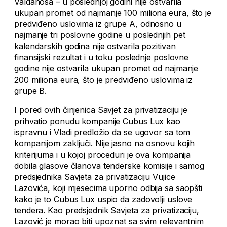
Valdanosa – u poslednjoj godini nije ostvarila
ukupan promet od najmanje 100 miliona eura, što je
predviđeno uslovima iz grupe A, odnosno u
najmanje tri poslovne godine u poslednjih pet
kalendarskih godina nije ostvarila pozitivan
finansijski rezultat i u toku poslednje poslovne
godine nije ostvarila ukupan promet od najmanje
200 miliona eura, što je predviđeno uslovima iz
grupe B.
I pored ovih činjenica Savjet za privatizaciju je
prihvatio ponudu kompanije Cubus Lux kao
ispravnu i Vladi predložio da se ugovor sa tom
kompanijom zaključi. Nije jasno na osnovu kojih
kriterijuma i u kojoj proceduri je ova kompanija
dobila glasove članova tenderske komisije i samog
predsjednika Savjeta za privatizaciju Vujice
Lazovića, koji mjesecima uporno odbija sa saopšti
kako je to Cubus Lux uspio da zadovolji uslove
tendera. Kao predsjednik Savjeta za privatizaciju,
Lazović je morao biti upoznat sa svim relevantnim