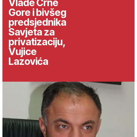
Vlade Crne
Gore i bivšeg
predsjednika
Savjeta za
privatizaciju,
Vujice
Lazovića