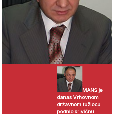
MANS je
danas Vrhovnom
državnom tužiocu
podnio krivičnu