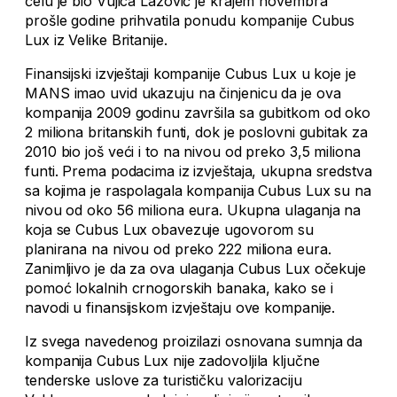
čelu je bio Vujica Lazović je krajem novembra
prošle godine prihvatila ponudu kompanije Cubus
Lux iz Velike Britanije.
Finansijski izvještaji kompanije Cubus Lux u koje je
MANS imao uvid ukazuju na činjenicu da je ova
kompanija 2009 godinu završila sa gubitkom od oko
2 miliona britanskih funti, dok je poslovni gubitak za
2010 bio još veći i to na nivou od preko 3,5 miliona
funti. Prema podacima iz izvještaja, ukupna sredstva
sa kojima je raspolagala kompanija Cubus Lux su na
nivou od oko 56 miliona eura. Ukupna ulaganja na
koja se Cubus Lux obavezuje ugovorom su
planirana na nivou od preko 222 miliona eura.
Zanimljivo je da za ova ulaganja Cubus Lux očekuje
pomoć lokalnih crnogorskih banaka, kako se i
navodi u finansijskom izvještaju ove kompanije.
Iz svega navedenog proizilazi osnovana sumnja da
kompanija Cubus Lux nije zadovoljila ključne
tenderske uslove za turističku valorizaciju