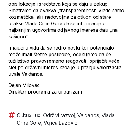
opis lokacije i sredstava koja se daju u zakup.
Smatramo da ovakva „transparentnost“ Vlade samo
kozmetička, ali i nedovoljna za otklon od stare
prakse Vlade Crne Gore da se informacije o
najbitinijim ugovorima od javnog interesa daju „na
kašičicu“.
Imajući u vidu da se radi o poslu koji potencijalo
može imati štetne posljedice, očekujemo da će
tužilaštvo pravovremeno reagovati i spriječiti veće
štet po državni interes kada je u pitanju valorizacija
uvale Valdanos.
Dejan Milovac
Direktor programa za urbanizam
Cubux Lux
,
Održivi razvoj
,
Valdanos
,
Vlada
Crne Gore
,
Vujica Lazović