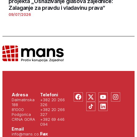
projekta „Osnaživanje glasova zajednice:
Zalaganje za pravdu i vladavinu prava“
09/07/2026
Adresa
Telefoni
Dalmatinska
+382 20 266
188
326
81000
+382 20 266
Podgorica
327
CRNA GORA
+382 69 446
094
Email
Fax
info@mans.co.me