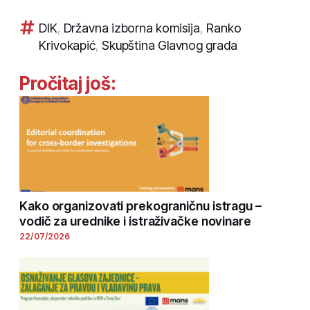
DIK
,
Državna izborna komisija
,
Ranko
Krivokapić
,
Skupština Glavnog grada
Pročitaj još:
Kako organizovati prekograničnu istragu –
vodič za urednike i istraživačke novinare
22/07/2026