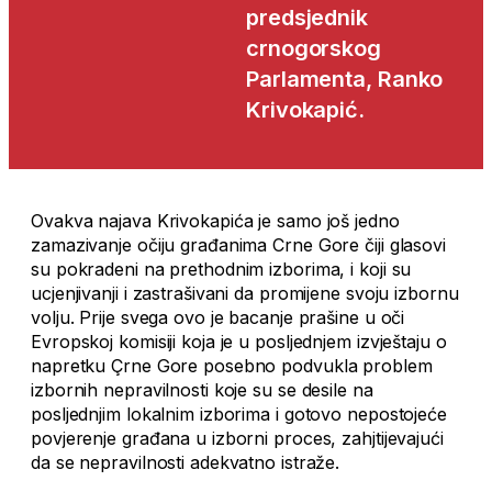
predsjednik
crnogorskog
Parlamenta, Ranko
Krivokapić.
Ovakva najava Krivokapića je samo još jedno
zamazivanje očiju građanima Crne Gore čiji glasovi
su pokradeni na prethodnim izborima, i koji su
ucjenjivanji i zastrašivani da promijene svoju izbornu
volju. Prije svega ovo je bacanje prašine u oči
Evropskoj komisiji koja je u posljednjem izvještaju o
napretku Çrne Gore posebno podvukla problem
izbornih nepravilnosti koje su se desile na
posljednjim lokalnim izborima i gotovo nepostojeće
povjerenje građana u izborni proces, zahjtijevajući
da se nepravilnosti adekvatno istraže.