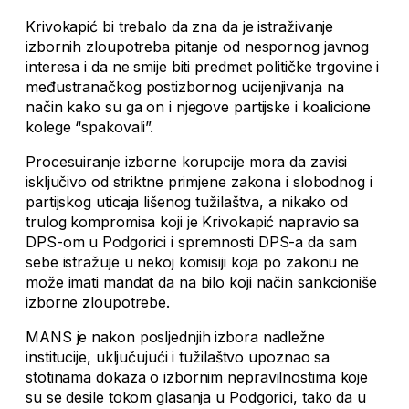
Krivokapić bi trebalo da zna da je istraživanje
izbornih zloupotreba pitanje od nespornog javnog
interesa i da ne smije biti predmet političke trgovine i
međustranačkog postizbornog ucijenjivanja na
način kako su ga on i njegove partijske i koalicione
kolege “spakovali”.
Procesuiranje izborne korupcije mora da zavisi
isključivo od striktne primjene zakona i slobodnog i
partijskog uticaja lišenog tužilaštva, a nikako od
trulog kompromisa koji je Krivokapić napravio sa
DPS-om u Podgorici i spremnosti DPS-a da sam
sebe istražuje u nekoj komisiji koja po zakonu ne
može imati mandat da na bilo koji način sankcioniše
izborne zloupotrebe.
MANS je nakon posljednjih izbora nadležne
institucije, uključujući i tužilaštvo upoznao sa
stotinama dokaza o izbornim nepravilnostima koje
su se desile tokom glasanja u Podgorici, tako da u