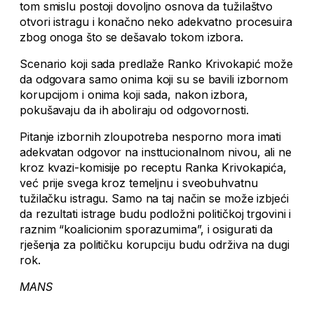
tom smislu postoji dovoljno osnova da tužilaštvo
otvori istragu i konačno neko adekvatno procesuira
zbog onoga što se dešavalo tokom izbora.
Scenario koji sada predlaže Ranko Krivokapić može
da odgovara samo onima koji su se bavili izbornom
korupcijom i onima koji sada, nakon izbora,
pokušavaju da ih aboliraju od odgovornosti.
Pitanje izbornih zloupotreba nesporno mora imati
adekvatan odgovor na insttucionalnom nivou, ali ne
kroz kvazi-komisije po receptu Ranka Krivokapića,
već prije svega kroz temeljnu i sveobuhvatnu
tužilačku istragu. Samo na taj način se može izbjeći
da rezultati istrage budu podložni političkoj trgovini i
raznim “koalicionim sporazumima”, i osigurati da
rješenja za političku korupciju budu održiva na dugi
rok.
MANS