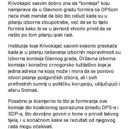
Krivokapić sasvim dobro zna da “komisija” koju
namjerava da u Glavnom gradu formira sa DPSom
neće imati mandat da bilo što odluči kada su u
pitanju izborne zloupotrebe, već da se to tijelo
formira kako bi se u javnosti stvorio privid da se
nešto po tom pitanju ipak radi.
Institucije koje Krivokapić sasvim svjesno preskače
kada je u pitanju rješavanje izbornih nepravilnosti su
Izborna komisija Glavnog grada, Državna izborna
komisija i konačno crnogorsko tužilaštvo koje je
jedina adresa na kojoj može i mora da se ponovo
otvori pitanje podgoričkih izbora, ali i svih
prethodnih sumnji u političku korupciju, uključujući i
aferu Snimak.
Posebno je licemjerno to što je formiranje ove
komsije dio koalicionog sporazuma između DPS-a i
SDP-a, što dovoljno govori o tome o prirodi takvog
tijela, i u konačnom kakvi se rezultati od njegovog
rada mogu očekivati.