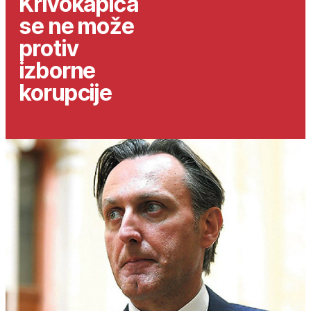
Krivokapića
se ne može
protiv
izborne
korupcije