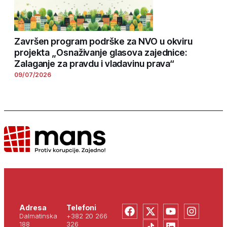
Završen program podrške za NVO u okviru
projekta „Osnaživanje glasova zajednice:
Zalaganje za pravdu i vladavinu prava“
09/07/2026
Adresa
Telefoni
Dalmatinska
+382 20 266
188
326