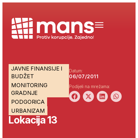
JAVNE FINANSIJE I
Datum:
BUDŽET
06/07/2011
MONITORING
Podijeli na mrežama:
GRADNJE
PODGORICA
URBANIZAM
Lokacija 13