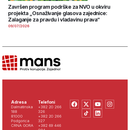
Završen program podrške za NVO u okviru
projekta „Osnaživanje glasova zajednice:
Zalaganje za pravdu i vladavinu prava“
09/07/2026
Adresa
Telefoni
Dalmatinska
+382 20 266
188
326
81000
+382 20 266
Podgorica
327
CRNA GORA
+382 69 446
094