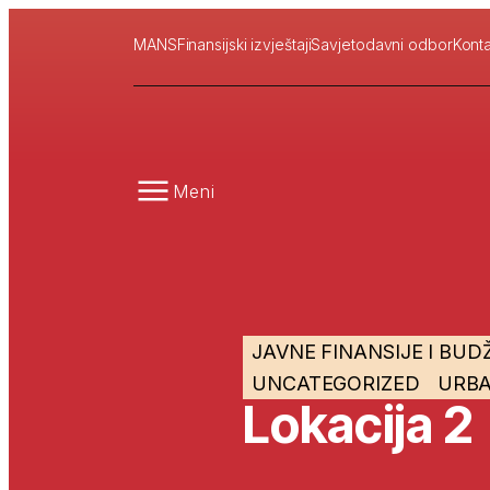
MANS
Finansijski izvještaji
Savjetodavni odbor
Konta
Meni
JAVNE FINANSIJE I BUD
UNCATEGORIZED
URB
Lokacija 2