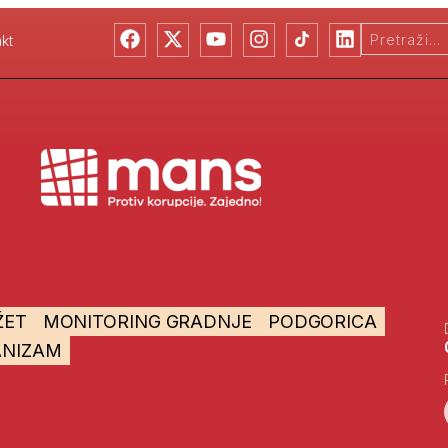
kt
ŽET
MONITORING GRADNJE
PODGORICA
ANIZAM