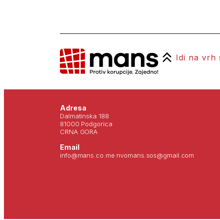
Idi na vrh
Adresa
Dalmatinska 188
81000 Podgorica
CRNA GORA
Email
info@mans.co.me nvomans.sos@gmail.com