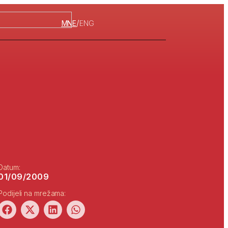
/
MNE
ENG
Datum:
01/09/2009
Podijeli na mrežama: