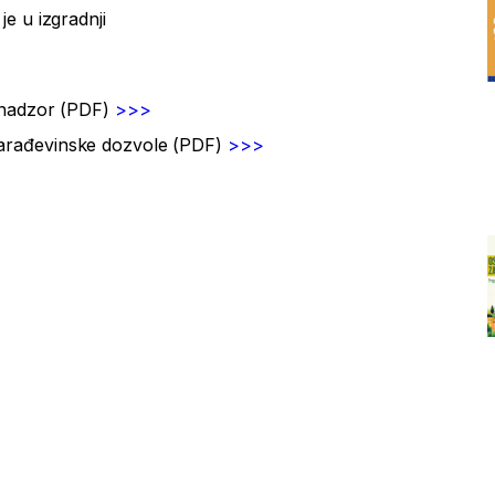
je u izgradnji
ki nadzor (PDF)
>>>
 garađevinske dozvole (PDF)
>>>