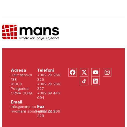
Adresa
Telefoni
Dalmatinska
+382 20 266
188
326
81000
+382 20 266
Podgorica
327
CRNA GORA
+382 69 446
094
Email
Fax
info@mans.co.me
nvomans.sos@gmail.com
+382 20 266
328