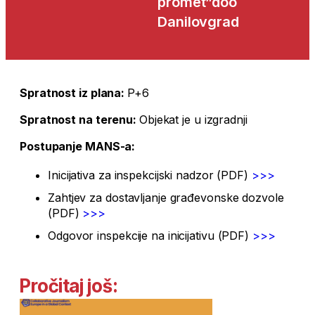
promet”doo
Danilovgrad
Spratnost iz plana:
P+6
Spratnost na terenu:
Objekat je u izgradnji
Postupanje MANS-a:
Inicijativa za inspekcijski nadzor (PDF)
>>>
Zahtjev za dostavljanje građevonske dozvole
(PDF)
>>>
Odgovor inspekcije na inicijativu (PDF)
>>>
Pročitaj još: