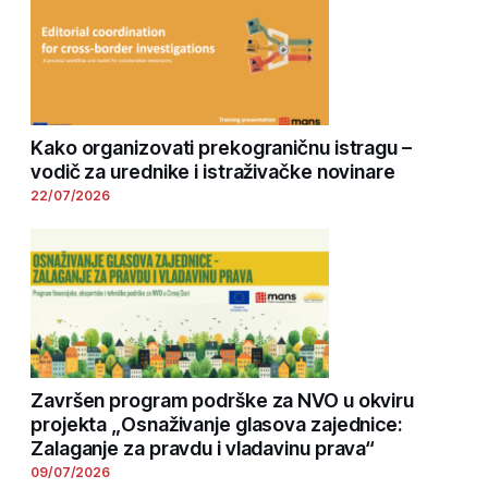
Kako organizovati prekograničnu istragu –
vodič za urednike i istraživačke novinare
22/07/2026
Završen program podrške za NVO u okviru
projekta „Osnaživanje glasova zajednice:
Zalaganje za pravdu i vladavinu prava“
09/07/2026