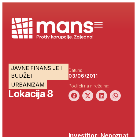
JAVNE FINANSIJE I
Datum:
BUDŽET
03/06/2011
URBANIZAM
Podijeli na mrežama:
Lokacija 8
Investitor:
Nepoznat