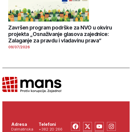
Završen program podrške za NVO u okviru
projekta „Osnaživanje glasova zajednice:
Zalaganje za pravdu i vladavinu prava“
09/07/2026
Adresa
Telefoni
Dalmatinska
+382 20 266