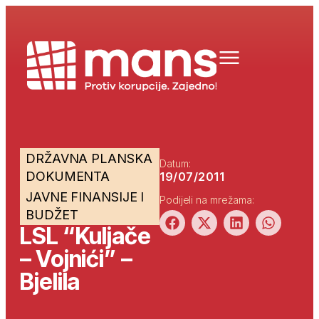
DRŽAVNA PLANSKA
Datum:
DOKUMENTA
19/07/2011
JAVNE FINANSIJE I
Podijeli na mrežama:
BUDŽET
LSL “Kuljače
– Vojnići” –
Bjelila