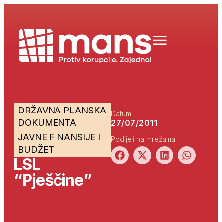
DRŽAVNA PLANSKA
Datum:
DOKUMENTA
27/07/2011
JAVNE FINANSIJE I
Podijeli na mrežama:
BUDŽET
LSL
“Pješčine”