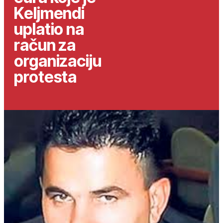
Keljmendi
uplatio na
račun za
organizaciju
protesta