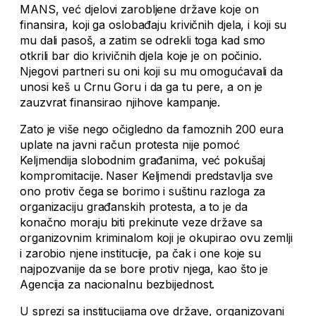
MANS, već djelovi zarobljene države koje on
finansira, koji ga oslobađaju krivičnih djela, i koji su
mu dali pasoš, a zatim se odrekli toga kad smo
otkrili bar dio krivičnih djela koje je on počinio.
Njegovi partneri su oni koji su mu omogućavali da
unosi keš u Crnu Goru i da ga tu pere, a on je
zauzvrat finansirao njihove kampanje.
Zato je više nego očigledno da famoznih 200 eura
uplate na javni račun protesta nije pomoć
Keljmendija slobodnim građanima, već pokušaj
kompromitacije. Naser Keljmendi predstavlja sve
ono protiv čega se borimo i suštinu razloga za
organizaciju građanskih protesta, a to je da
konačno moraju biti prekinute veze države sa
organizovnim kriminalom koji je okupirao ovu zemlji
i zarobio njene institucije, pa čak i one koje su
najpozvanije da se bore protiv njega, kao što je
Agencija za nacionalnu bezbijednost.
U sprezi sa institucijama ove države, organizovani