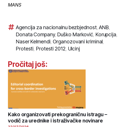
MANS
Agencija za nacionalnu bezbjednost
,
ANB
,
Donata Company
,
Duško Marković
,
Korupcija
,
Naser Kelmendi
,
Organozovani kriminal
,
Protesti
,
Protesti 2012
,
Ulcinj
Pročitaj još:
Kako organizovati prekograničnu istragu –
vodič za urednike i istraživačke novinare
22/07/2026