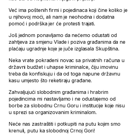
Već ima poštenih firmi i pojedinaca koji čine koliko je
u njihovoj moći, ali nam je neohodna i dodatna
pomoć i podrška jer će protesti trajati.
Još jednom ponavljamo da nećemo odustati od
zahtjeva za smjenu Vlade i poziva građanima da ne
plaćaju ugradnje koje je juče izglasala Skupština.
Neka vrate pokradeni novac sa privatnih računa u
državni budžet i uhapse kriminalce, čiju imovinu
treba da konfiskuju i da od toga napune državnu
kasu umjesto što reketiraju građane.
Zahvaljujući slobodnim građanima i hrabrim
pojedincima mi nastavljamo i ne odustajemo od
borbe za slobodnu Crnu Goru i institucije koje nisu
u sprezi sa organizovanim kriminalom.
Neće nas zastraštiti i potkupiti na putu kojim smo
krenuli, putu ka slobodnoj Crnoj Gori!