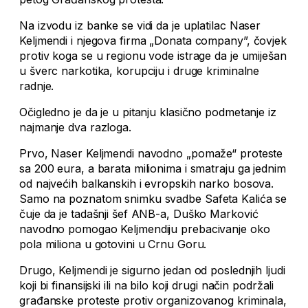
Na izvodu iz banke se vidi da je uplatilac Naser
Keljmendi i njegova firma „Donata company”, čovjek
protiv koga se u regionu vode istrage da je umiješan
u šverc narkotika, korupciju i druge kriminalne
radnje.
Očigledno je da je u pitanju klasično podmetanje iz
najmanje dva razloga.
Prvo, Naser Keljmendi navodno „pomaže“ proteste
sa 200 eura, a barata milionima i smatraju ga jednim
od najvećih balkanskih i evropskih narko bosova.
Samo na poznatom snimku svadbe Safeta Kalića se
čuje da je tadašnji šef ANB-a, Duško Marković
navodno pomogao Keljmendiju prebacivanje oko
pola miliona u gotovini u Crnu Goru.
Drugo, Keljmendi je sigurno jedan od poslednjih ljudi
koji bi finansijski ili na bilo koji drugi način podržali
građanske proteste protiv organizovanog kriminala,