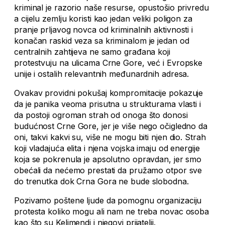
kriminal je razorio naše resurse, opustošio privredu
a cijelu zemlju koristi kao jedan veliki poligon za
pranje prljavog novca od kriminalnih aktivnosti i
konačan raskid veza sa kriminalom je jedan od
centralnih zahtijeva ne samo građana koji
protestvuju na ulicama Crne Gore, već i Evropske
unije i ostalih relevantnih međunardnih adresa.
Ovakav providni pokušaj kompromitacije pokazuje
da je panika veoma prisutna u strukturama vlasti i
da postoji ogroman strah od onoga što donosi
budućnost Crne Gore, jer je više nego očigledno da
oni, takvi kakvi su, više ne mogu biti njen dio. Strah
koji vladajuća elita i njena vojska imaju od energije
koja se pokrenula je apsolutno opravdan, jer smo
obećali da nećemo prestati da pružamo otpor sve
do trenutka dok Crna Gora ne bude slobodna.
Pozivamo poštene ljude da pomognu organizaciju
protesta koliko mogu ali nam ne treba novac osoba
kao što su Keljmendi i njegovi prijatelji.