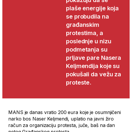
pokazuju da se
plaše energije koja
se probudila na
građanskim
protestima, a
poslednje u nizu
podmetanja su
prljave pare Nasera
Keljmendija koje su
pokušali da vežu za
proteste.
MANS je danas vratio 200 eura koje je osumnjičeni
narko bos Naser Keljmendi, uplatio na javni žiro
račun za organizaciju protesta, juče, baš na dan
petog Građanskog protesta.