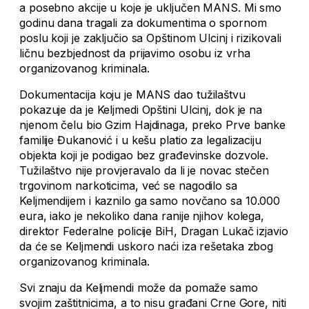
a posebno akcije u koje je uključen MANS. Mi smo
godinu dana tragali za dokumentima o spornom
poslu koji je zaključio sa Opštinom Ulcinj i rizikovali
ličnu bezbjednost da prijavimo osobu iz vrha
organizovanog kriminala.
Dokumentacija koju je MANS dao tužilaštvu
pokazuje da je Keljmedi Opštini Ulcinj, dok je na
njenom čelu bio Gzim Hajdinaga, preko Prve banke
familije Đukanović i u kešu platio za legalizaciju
objekta koji je podigao bez građevinske dozvole.
Tužilaštvo nije provjeravalo da li je novac stečen
trgovinom narkoticima, već se nagodilo sa
Keljmendijem i kaznilo ga samo novčano sa 10.000
eura, iako je nekoliko dana ranije njihov kolega,
direktor Federalne policije BiH, Dragan Lukač izjavio
da će se Keljmendi uskoro naći iza rešetaka zbog
organizovanog kriminala.
Svi znaju da Keljmendi može da pomaže samo
svojim zaštitnicima, a to nisu građani Crne Gore, niti