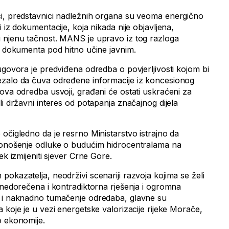
ci, predstavnici nadležnih organa su veoma energično
 iz dokumentacije, koja nikada nije objavljena,
 njenu tačnost. MANS je upravo iz tog razloga
na dokumenta pod hitno učine javnim.
ugovora je predviđena odredba o povjerljivosti kojom bi
ezalo da čuva određene informacije iz koncesionog
ova odredba usvoji, građani će ostati uskraćeni za
li državni interes od potapanja značajnog dijela
očigledno da je resrno Ministarstvo istrajno da
 donošenje odluke o budućim hidrocentralama na
ek izmijeniti sjever Crne Gore.
okazatelja, neodrživi scenariji razvoja kojima se želi
, nedorečena i kontradiktorna rješenja i ogromna
o i naknadno tumačenje odredaba, glavne su
 koje je u vezi energetske valorizacije rijeke Morače,
o ekonomije.