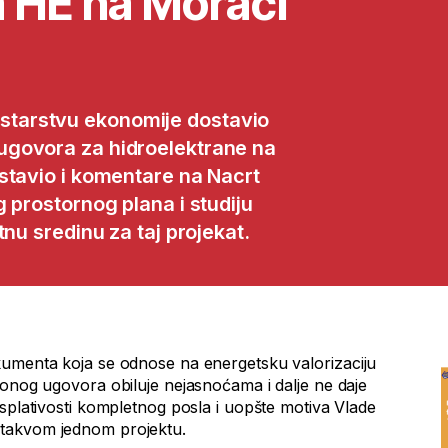
 HE na Morači
starstvu ekonomije dostavio
ugovora za hidroelektrane na
stavio i komentare na Nacrt
 prostornog plana i studiju
nu sredinu za taj projekat.
kumenta koja se odnose na energetsku valorizaciju
ionog ugovora obiluje nejasnoćama i dalje ne daje
splativosti kompletnog posla i uopšte motiva Vlade
takvom jednom projektu.