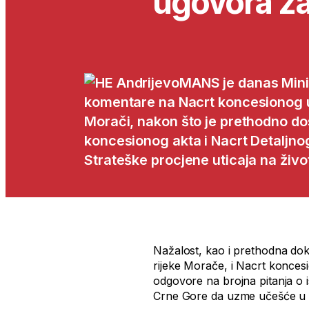
ugovora za
MANS je danas Mini
komentare na Nacrt koncesionog 
Morači, nakon što je prethodno do
koncesionog akta i Nacrt Detaljnog
Strateške procjene uticaja na život
Nažalost, kao i prethodna do
rijeke Morače, i Nacrt konces
odgovore na brojna pitanja o i
Crne Gore da uzme učešće u 