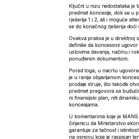
Ključni u nizu nedostataka je 
predmet koncesije, dok se u 
rješenja 1 i 2, ali i moguće al
se do konačnog rješenja doć
Ovakva praksa je u direktnoj 
definiše da koncesioni ugovor
uslovima davanja, načinu i roku
ponuđenim dokumentom.
Pored toga, u nacrtu ugovora 
je u ranije objavljenom konc
prodaje struje, što takođe otva
predmet pregovora sa budućim
ni finansijski plan, niti dinam
koncesijama.
U komentarima koje je MANS d
činjenicu da Ministarstvo eko
garantuje za tačnost i istinit
na osnovu koje je raspisan te