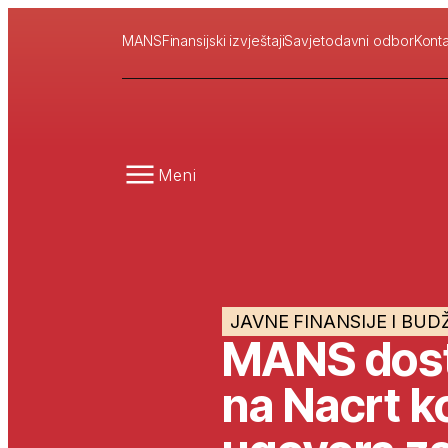
MANS
Finansijski izvještaji
Savjetodavni odbor
Konta
Meni
JAVNE FINANSIJE I BUD
MANS dost
na Nacrt 