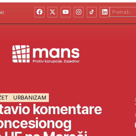
kt
ŽET
URBANIZAM
avio komentare
koncesionog