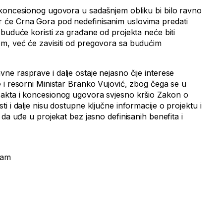
 koncesionog ugovora u sadašnjem obliku bi bilo ravno
će Crna Gora pod nedefinisanim uslovima predati
buduće koristi za građane od projekta neće biti
m, već će zavisiti od pregovora sa budućim
e rasprave i dalje ostaje nejasno čije interese
 i resorni Ministar Branko Vujović, zbog čega se u
akta i koncesionog ugovora svjesno kršio Zakon o
i i dalje nisu dostupne ključne informacije o projektu i
 da uđe u projekat bez jasno definisanih benefita i
zam