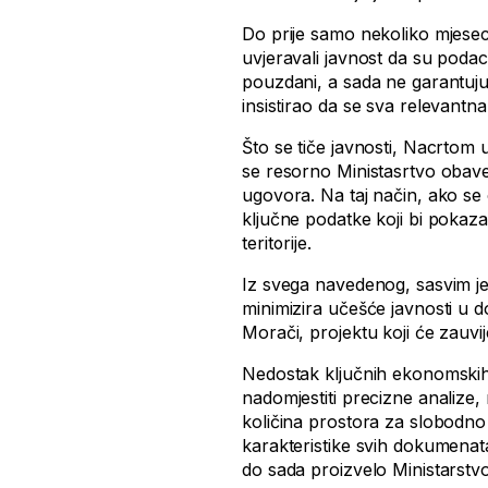
Do prije samo nekoliko mjese
uvjeravali javnost da su podaci
pouzdani, a sada ne garantuju
insistirao da se sva relevant
Što se tiče javnosti, Nacrtom 
se resorno Ministasrtvo obav
ugovora. Na taj način, ako se 
ključne podatke koji bi pokaza
teritorije.
Iz svega navedenog, sasvim je 
minimizira učešće javnosti u
Morači, projektu koji će zauvij
Nedostak ključnih ekonomskih p
nadomjestiti precizne analize
količina prostora za slobodn
karakteristike svih dokumenata
do sada proizvelo Ministarstv