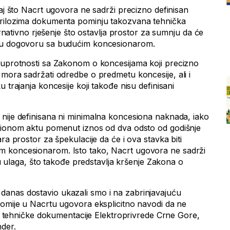
taj što Nacrt ugovora ne sadrži precizno definisan
prilozima dokumenta pominju takozvana tehnička
ternativno rješenje što ostavlja prostor za sumnju da će
i u dogovoru sa budućim koncesionarom.
suprotnosti sa Zakonom o koncesijama koji precizno
 mora sadržati odredbe o predmetu koncesije, ali i
 trajanja koncesije koji takođe nisu definisani
nije definisana ni minimalna koncesiona naknada, iako
esionom aktu pomenut iznos od dva odsto od godišnje
ra prostor za špekulacije da će i ova stavka biti
 koncesionarom. Isto tako, Nacrt ugovora ne sadrži
iku ulaga, što takođe predstavlja kršenje Zakona o
anas dostavio ukazali smo i na zabrinjavajuću
nomije u Nacrtu ugovora eksplicitno navodi da ne
ost tehničke dokumentacije Elektroprivrede Crne Gore,
nder.