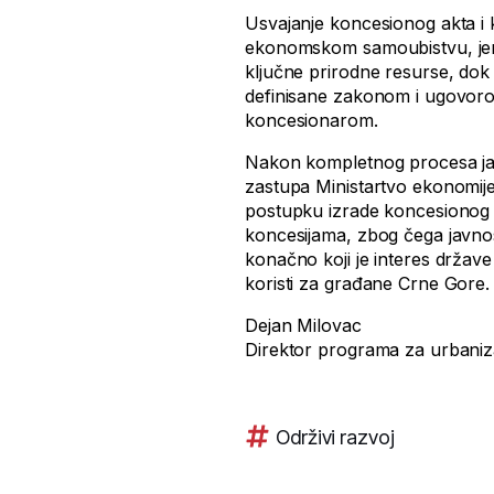
Usvajanje koncesionog akta i
ekonomskom samoubistvu, jer 
ključne prirodne resurse, dok 
definisane zakonom i ugovoro
koncesionarom.
Nakon kompletnog procesa javn
zastupa Ministartvo ekonomije
postupku izrade koncesionog 
koncesijama, zbog čega javnost
konačno koji je interes države
koristi za građane Crne Gore.
Dejan Milovac
Direktor programa za urbani
Održivi razvoj