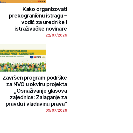
Kako organizovati
prekograničnu istragu –
vodič za urednike i
istraživačke novinare
22/07/2026
Završen program podrške
za NVO u okviru projekta
„Osnaživanje glasova
zajednice: Zalaganje za
pravdu i vladavinu prava“
09/07/2026