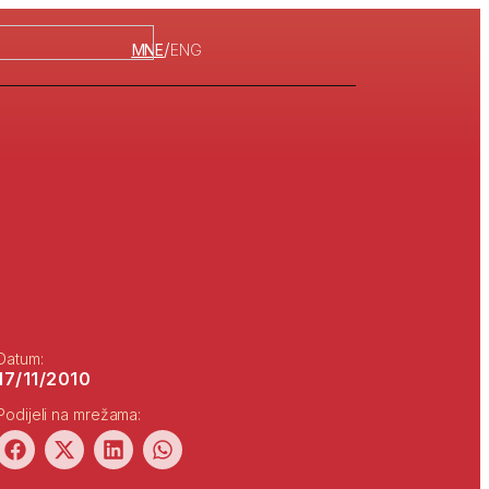
/
MNE
ENG
Datum:
17/11/2010
Podijeli na mrežama: