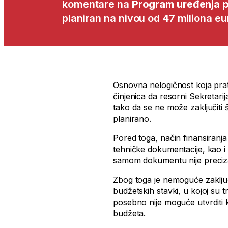
komentare na
Program uređenja p
planiran na nivou od 47 miliona eu
Osnovna nelogičnost koja prat
činjenica da resorni Sekretarij
tako da se ne može zaključiti š
planirano.
Pored toga, način finansiranja 
tehničke dokumentacije, kao 
samom dokumentu nije precizan
Zbog toga je nemoguće zaključit
budžetskih stavki, u kojoj su t
posebno nije moguće utvrditi k
budžeta.