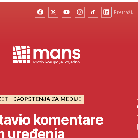
kt
ŽET
SAOPŠTENJA ZA MEDIJE
avio komentare
m uređenja