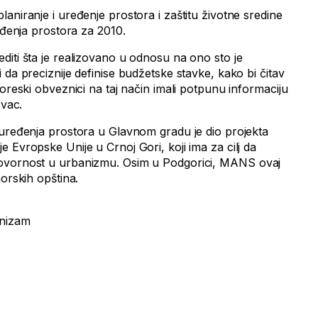
aniranje i uređenje prostora i zaštitu životne sredine
ređenja prostora za 2010.
diti šta je realizovano u odnosu na ono sto je
 da preciznije definise budžetske stavke, kako bi čitav
poreski obveznici na taj način imali potpunu informaciju
ovac.
 uređenja prostora u Glavnom gradu je dio projekta
 Evropske Unije u Crnoj Gori, koji ima za cilj da
ovornost u urbanizmu. Osim u Podgorici, MANS ovaj
morskih opština.
anizam