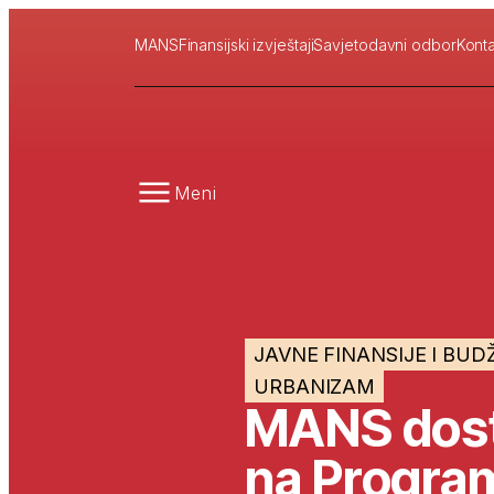
MANS
Finansijski izvještaji
Savjetodavni odbor
Konta
Meni
JAVNE FINANSIJE I BUD
URBANIZAM
MANS dost
na Progra