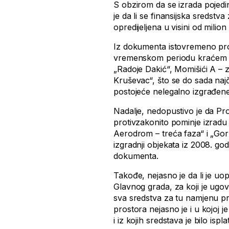
S obzirom da se izrada pojedi
je da li se finansijska sredst
opredijeljena u visini od milion
Iz dokumenta istovremeno proi
vremenskom periodu kraćem o
„Radoje Dakić“, Momišići A – 
Kruševac“, što se do sada najč
postojeće nelegalno izgrađene
Nadalje, nedopustivo je da Pr
protivzakonito pominje izradu
Aerodrom – treća faza“ i „Gorn
izgradnji objekata iz 2008. g
dokumenta.
Takođe, nejasno je da li je u
Glavnog grada, za koji je ugov
sva sredstva za tu namjenu p
prostora nejasno je i u kojoj 
i iz kojih sredstava je bilo is