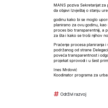
MANS poziva Sekretarijat za pl
da objavi Izvještaj o stanju u
godinu kako bi se moglo upore
planirano za ovu godinu, kao i
proces bio transparentniji, a 
za šta i kako se troši njihov n
Praćenje procesa planiranja i
podržanog od strane Delegacije
poveća transparentnost i odg
projekat sprovodi i u šest pri
Ines Mrdović
Koodinator programa za urb
Održivi razvoj