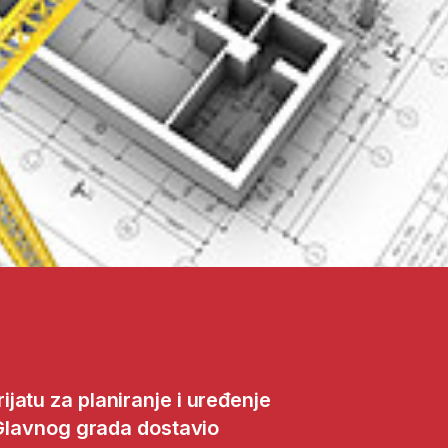
jatu za planiranje i uređenje
 Glavnog grada dostavio