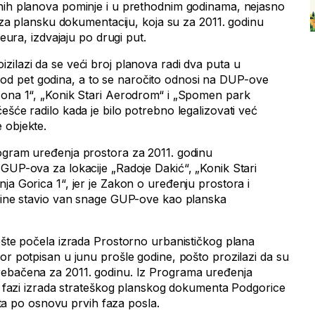
nih planova pominje i u prethodnim godinama, nejasno
va za plansku dokumentaciju, koja su za 2011. godinu
 eura, izdvajaju po drugi put.
zilazi da se veći broj planova radi dva puta u
d pet godina, a to se naročito odnosi na DUP-ove
zona 1“, „Konik Stari Aerodrom“ i „Spomen park
ešće radilo kada je bilo potrebno legalizovati već
 objekte.
ogram uređenja prostora za 2011. godinu
 GUP-ova za lokacije „Radoje Dakić“, „Konik Stari
ja Gorica 1“, jer je Zakon o uređenju prostora i
odine stavio van snage GUP-ove kao planska
opšte počela izrada Prostorno urbanističkog plana
or potpisan u junu prošle godine, pošto prozilazi da su
rebačena za 2011. godinu. Iz Programa uređenja
je fazi izrada strateškog planskog dokumenta Podgorice
plata po osnovu prvih faza posla.