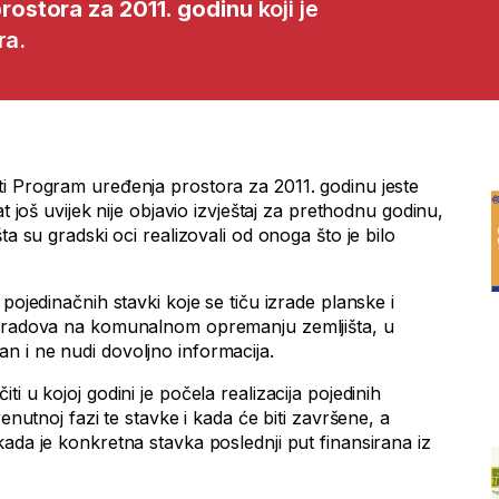
rostora za 2011. godinu
koji je
ra.
i Program uređenja prostora za 2011. godinu jeste
at još uvijek nije objavio izvještaj za prethodnu godinu,
ta su gradski oci realizovali od onoga što je bilo
pojedinačnih stavki koje se tiču izrade planske i
i radova na komunalnom opremanju zemljišta, u
 i ne nudi dovoljno informacija.
i u kojoj godini je počela realizacija pojedinih
renutnoj fazi te stavke i kada će biti završene, a
ada je konkretna stavka poslednji put finansirana iz