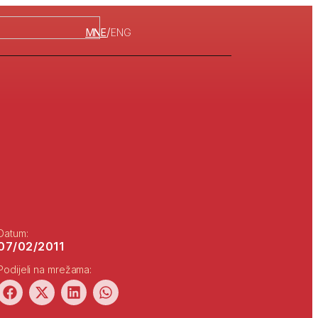
/
MNE
ENG
Datum:
07/02/2011
Podijeli na mrežama: