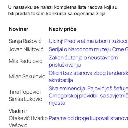
U nastavku se nalazi kompletna lista radova koji su
bili predati tokom konkursa sa ocjenama žirija.
Novinar
Naziv priče
Sanja Rašović
Ulcinj: Pred vratima izbori i tužioci
Jovan Nikitović
Serijal o Narodnom muzeju Crne 
Zakon ćutanja o neustavnom
Mila Radulović
prisluškivanju
Oficiri bez stanova zbog tendersk
Milan Sekulović
akrobacija
Siva eminencija: Pajović još šefuj
Tina Popović i
Crnogorskoj plovidbi, sa savjetni
Siniša Luković
mjesta
Vladimir
Otašević i Marko
Parama od droge kupovali stanov
Vešović