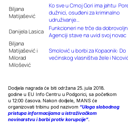
Ko sve u Crnoj Gori ima jahtu: Por
Biljana
dužnici, osuđeni za kriminalno
Matijašević
udruživanje…
Funkcioneri ne trče da dobrovolj
Danijela Lasica
Agenciji stave na uvid svoj novac
Biljana
Matijašević i
Smolović u borbi za Kopaonik: Do
Milorad
većinskog vlasništva žele i Nicović
Milošević
Dodjela nagrada će biti održana 25. jula 2018.
godine u EU Info Centru u Podgorici, sa početkom
u 12:00 časova. Nakon dodjele, MANS će
organizovati tribinu pod nazivom
“Uloga slobodnog
pristupa informacijama u istraživačkom
novinarstvu i borbi protiv korupcije”
.