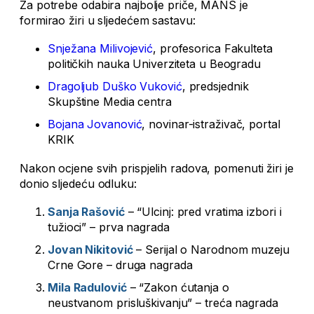
Za potrebe odabira najbolje priče, MANS je
formirao žiri u sljedećem sastavu:
Snježana Milivojević
, profesorica Fakulteta
političkih nauka Univerziteta u Beogradu
Dragoljub Duško
Vuković
, predsjednik
Skupštine Media centra
Bojana Jovanović
, novinar-istraživač, portal
KRIK
Nakon ocjene svih prispjelih radova, pomenuti žiri je
donio sljedeću odluku:
Sanja Rašović
– “Ulcinj: pred vratima izbori i
tužioci” – prva nagrada
Jovan Nikitović
– Serijal o Narodnom muzeju
Crne Gore – druga nagrada
Mila Radulović
– “Zakon ćutanja o
neustvanom prisluškivanju” – treća nagrada