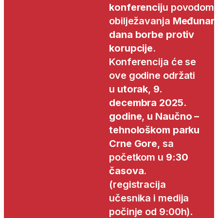
konferencij
u povodom
obilježavanja
Međunar
dana borbe protiv
korupcije
.
Konferencija će se
ove godine održati
u
utorak
,
9.
decembra 2025.
godine
,
u
Naučno –
tehnološkom parku
Crne Gore
, sa
početkom u
9:30
časova
.
(registracija
učesnika i medija
počinje od 9:00h)
.