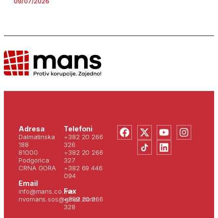
09/07/2026
Adresa
Telefoni
Dalmatinska
+382 20 266
188
326
81000
+382 20 266
Podgorica
327
CRNA GORA
+382 69 446
094
Email
Fax
info@mans.co.me
nvomans.sos@gmail.com
+382 20 266
328