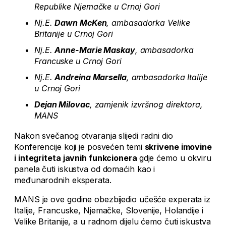
Republike Njemačke u Crnoj Gori
Nj.E.
Dawn McKen
, ambasadorka Velike
Britanije u Crnoj Gori
Nj.E.
Anne-Marie Maskay
, ambasadorka
Francuske u Crnoj Gori
Nj.E.
Andreina Marsella
, ambasadorka Italije
u Crnoj Gori
Dejan Milovac
, zamjenik izvršnog direktora,
MANS
Nakon svečanog otvaranja slijedi radni dio
Konferencije koji je posvećen temi
skrivene imovine
i integriteta javnih funkcionera
gdje ćemo u okviru
panela čuti iskustva od domaćih kao i
međunarodnih eksperata.
MANS je ove godine obezbijedio učešće experata iz
Italije, Francuske, Njemačke, Slovenije, Holandije i
Velike Britanije, a u radnom dijelu ćemo čuti iskustva