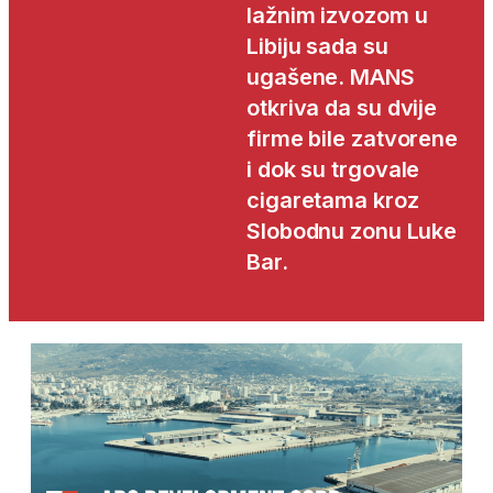
lažnim izvozom u
Libiju sada su
ugašene. MANS
otkriva da su dvije
firme bile zatvorene
i dok su trgovale
cigaretama kroz
Slobodnu zonu Luke
Bar.