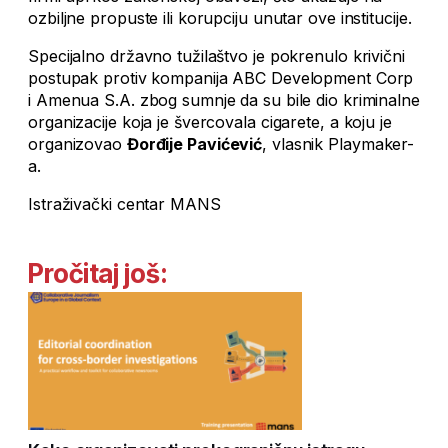
ozbiljne propuste ili korupciju unutar ove institucije.
Specijalno državno tužilaštvo je pokrenulo krivični
postupak protiv kompanija ABC Development Corp
i Amenua S.A. zbog sumnje da su bile dio kriminalne
organizacije koja je švercovala cigarete, a koju je
organizovao
Đorđije Pavićević
, vlasnik Playmaker-
a.
Istraživački centar MANS
Pročitaj još: