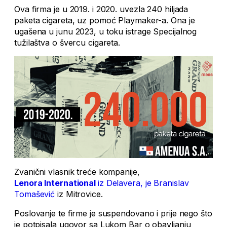
Ova firma je u 2019. i 2020. uvezla 240 hiljada
paketa cigareta, uz pomoć Playmaker-a. Ona je
ugašena u junu 2023, u toku istrage Specijalnog
tužilaštva o švercu cigareta.
Zvanični vlasnik treće kompanije,
Lenora International
iz Delavera, je Branislav
Tomašević
iz Mitrovice.
Poslovanje te firme je suspendovano i prije nego što
je potpisala ugovor sa Lukom Bar o obavljanju