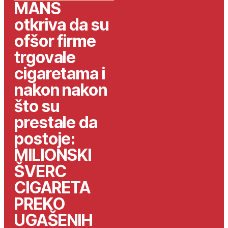
MANS
otkriva da su
ofšor firme
trgovale
cigaretama i
nakon nakon
što su
prestale da
postoje:
MILIONSKI
ŠVERC
CIGARETA
PREKO
UGAŠENIH