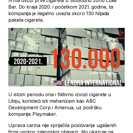
firma uvozi prve cigarete u Slobodnu zonu Luke
Bar. Do kraja 2020. i početkom 2021. godine, ta
kompanija je ilegalno uvezla skoro 130 hiljada
paketa cigareta.
U istom periodu ona i fiktivno izvozi cigarete u
Libiju, koristeći isti mehanizam kao ABC
Development Corp i Amenua, uz podršku
kompanije Playmaker.
Uprava carina nije spriječila poslovanje ugašenih
firmi uprkos zakonskoj obavezi, što ukazuje na