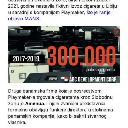
2021. godine nastavila fiktivni izvoz cigareta u Libiju
u saradnji s kompanijom Playmaker,
što je ranije
objavio MANS.
Druga panamska firma koja je posredstvom
Playmaker-a trgovala cigaretama kroz Slobodnu
zonu je
Amenua
. I njeni zvanični predstavnici
formalno obavljaju funkcije direktora u stotinama
panamskih kompanija, kako bi sakrili stvarnog
vlasnika.