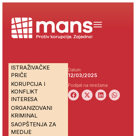
ISTRAŽIVAČKE
Datum:
PRIČE
12/03/2025
KORUPCIJA I
Podijeli na mrežama:
KONFLIKT
INTERESA
ORGANIZOVANI
KRIMINAL
SAOPŠTENJA ZA
MEDIJE