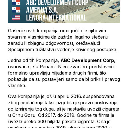
Gašenje ovih kompanija omogućilo je njihovim
stvarnim vlasnicima da zadrže ilegalno stečenu
zaradu i izbjegnu odgovornost, otežavajući
Specijalnom tužilaštvu vođenje krivičnog postupka.
Jedna od tih kompanija,
ABC Development Corp
,
osnovana je u Panami. Njeni zvanični predstavnici
formalno upravljaju hiljadama drugih firmi, što
pokazuje da su postavljeni samo da bi prikrili pravog
vlasnika.
Ova kompanija je još u aprilu 2016. suspendovana
zbog neplaćanja taksi i izgubila je pravo poslovanja
do izmirenja tog duga, ali je nastavila uvoziti cigarete
u Crnu Goru. Od 2017. do 2019. Godine ta firma je
uvezla preko 300 hiljada paketa cigareta. Ona je
ugašena u novembru 2019, ali je i tokom 2020. i