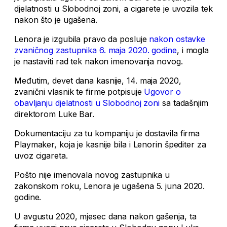
djelatnosti u Slobodnoj zoni, a cigarete je uvozila tek
nakon što je ugašena.
Lenora je izgubila pravo da posluje
nakon ostavke
zvaničnog zastupnika 6. maja 2020. godine
, i mogla
je nastaviti rad tek nakon imenovanja novog.
Međutim, devet dana kasnije, 14. maja 2020,
zvanični vlasnik te firme potpisuje
Ugovor o
obavljanju djelatnosti u Slobodnoj zoni
sa tadašnjim
direktorom Luke Bar.
Dokumentaciju za tu kompaniju je dostavila firma
Playmaker, koja je kasnije bila i Lenorin špediter za
uvoz cigareta.
Pošto nije imenovala novog zastupnika u
zakonskom roku, Lenora je ugašena 5. juna 2020.
godine.
U avgustu 2020, mjesec dana nakon gašenja, ta