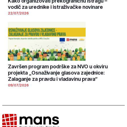
Kako organizovati prekograničnu istragu –
vodič za urednike i istraživačke novinare
22/07/2026
Završen program podrške za NVO u okviru
projekta „Osnaživanje glasova zajednice:
Zalaganje za pravdu i vladavinu prava“
09/07/2026