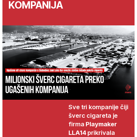
KOMPANIJA
Sve tri kompanije čiji
šverc cigareta je
firma
Playmaker
LLA14
prikrivala