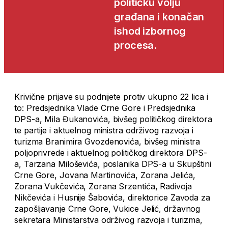
političku volju
građana i konačan
ishod izbornog
procesa.
Krivične prijave su podnijete protiv ukupno 22 lica i
to: Predsjednika Vlade Crne Gore i Predsjednika
DPS-a, Mila Đukanovića, bivšeg političkog direktora
te partije i aktuelnog ministra održivog razvoja i
turizma Branimira Gvozdenovića, bivšeg ministra
poljoprivrede i aktuelnog političkog direktora DPS-
a, Tarzana Miloševića, poslanika DPS-a u Skupštini
Crne Gore, Jovana Martinovića, Zorana Jelića,
Zorana Vukčevića, Zorana Srzentića, Radivoja
Nikčevića i Husnije Šabovića, direktorice Zavoda za
zapošljavanje Crne Gore, Vukice Jelić, državnog
sekretara Ministarstva održivog razvoja i turizma,