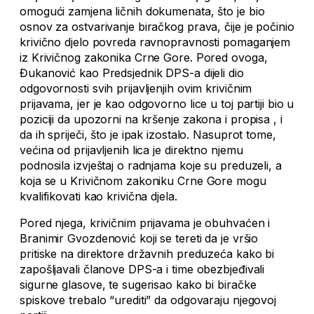
omogući zamjena ličnih dokumenata, što je bio
osnov za ostvarivanje biračkog prava, čije je počinio
krivično djelo povreda ravnopravnosti pomaganjem
iz Krivičnog zakonika Crne Gore. Pored ovoga,
Đukanović kao Predsjednik DPS-a dijeli dio
odgovornosti svih prijavljenjih ovim krivičnim
prijavama, jer je kao odgovorno lice u toj partiji bio u
poziciji da upozorni na kršenje zakona i propisa , i
da ih spriječi, što je ipak izostalo. Nasuprot tome,
većina od prijavljenih lica je direktno njemu
podnosila izvještaj o radnjama koje su preduzeli, a
koja se u Krivičnom zakoniku Crne Gore mogu
kvalifikovati kao krivična djela.
Pored njega, krivičnim prijavama je obuhvaćen i
Branimir Gvozdenović koji se tereti da je vršio
pritiske na direktore državnih preduzeća kako bi
zapošljavali članove DPS-a i time obezbjeđivali
sigurne glasove, te sugerisao kako bi biračke
spiskove trebalo “urediti” da odgovaraju njegovoj