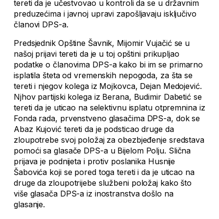
tereti da je učestvovao u kontroli da se u državnim
preduzećima i javnoj upravi zapošljavaju isključivo
članovi DPS-a.
Predsjednik Opštine Šavnik, Mijomir Vujačić se u
našoj prijavi tereti da je u toj opštini prikupljao
podatke o članovima DPS-a kako bi im se primarno
isplatila šteta od vremenskih nepogoda, za šta se
tereti i njegov kolega iz Mojkovca, Dejan Medojević.
Njhov partijski kolega iz Berana, Budimir Dabetić se
tereti da je uticao na selektivnu isplatu otpremnina iz
Fonda rada, prvenstveno glasačima DPS-a, dok se
Abaz Kujović tereti da je podsticao druge da
zloupotrebe svoj položaj za obezbjeđenje sredstava
pomoći sa glasače DPS-a u Bijelom Polju. Slična
prijava je podnijeta i protiv poslanika Husnije
Šabovića koji se pored toga tereti i da je uticao na
druge da zloupotrijebe službeni položaj kako što
više glasača DPS-a iz inostranstva došlo na
glasanje.