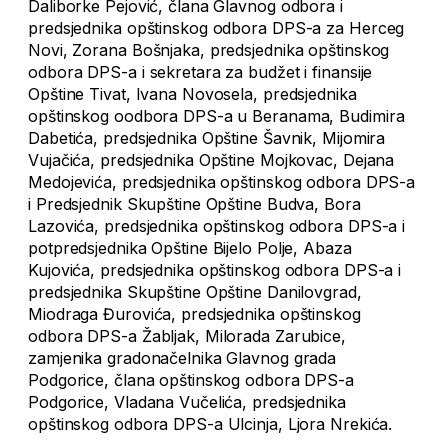
Daliborke Pejović, člana Glavnog odbora i
predsjednika opštinskog odbora DPS-a za Herceg
Novi, Zorana Bošnjaka, predsjednika opštinskog
odbora DPS-a i sekretara za budžet i finansije
Opštine Tivat, Ivana Novosela, predsjednika
opštinskog oodbora DPS-a u Beranama, Budimira
Dabetića, predsjednika Opštine Šavnik, Mijomira
Vujačića, predsjednika Opštine Mojkovac, Dejana
Medojevića, predsjednika opštinskog odbora DPS-a
i Predsjednik Skupštine Opštine Budva, Bora
Lazovića, predsjednika opštinskog odbora DPS-a i
potpredsjednika Opštine Bijelo Polje, Abaza
Kujovića, predsjednika opštinskog odbora DPS-a i
predsjednika Skupštine Opštine Danilovgrad,
Miodraga Đurovića, predsjednika opštinskog
odbora DPS-a Žabljak, Milorada Zarubice,
zamjenika gradonačelnika Glavnog grada
Podgorice, člana opštinskog odbora DPS-a
Podgorice, Vladana Vučelića, predsjednika
opštinskog odbora DPS-a Ulcinja, Ljora Nrekića.