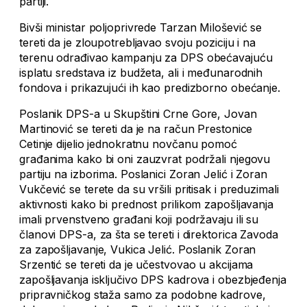
partiji.
Bivši ministar poljoprivrede Tarzan Milošević se
tereti da je zloupotrebljavao svoju poziciju i na
terenu odrađivao kampanju za DPS obećavajuću
isplatu sredstava iz budžeta, ali i međunarodnih
fondova i prikazujući ih kao predizborno obećanje.
Poslanik DPS-a u Skupštini Crne Gore, Jovan
Martinović se tereti da je na račun Prestonice
Cetinje dijelio jednokratnu novčanu pomoć
građanima kako bi oni zauzvrat podržali njegovu
partiju na izborima. Poslanici Zoran Jelić i Zoran
Vukčević se terete da su vršili pritisak i preduzimali
aktivnosti kako bi prednost prilikom zapošljavanja
imali prvenstveno građani koji podržavaju ili su
članovi DPS-a, za šta se tereti i direktorica Zavoda
za zapošljavanje, Vukica Jelić. Poslanik Zoran
Srzentić se tereti da je učestvovao u akcijama
zapošljavanja isključivo DPS kadrova i obezbjeđenja
pripravničkog staža samo za podobne kadrove,