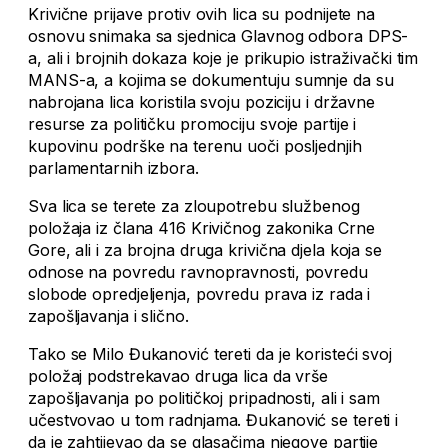
Krivične prijave protiv ovih lica su podnijete na
osnovu snimaka sa sjednica Glavnog odbora DPS-
a, ali i brojnih dokaza koje je prikupio istraživački tim
MANS-a, a kojima se dokumentuju sumnje da su
nabrojana lica koristila svoju poziciju i državne
resurse za političku promociju svoje partije i
kupovinu podrške na terenu uoči posljednjih
parlamentarnih izbora.
Sva lica se terete za zloupotrebu službenog
položaja iz člana 416 Krivičnog zakonika Crne
Gore, ali i za brojna druga krivična djela koja se
odnose na povredu ravnopravnosti, povredu
slobode opredjeljenja, povredu prava iz rada i
zapošljavanja i slično.
Tako se Milo Đukanović tereti da je koristeći svoj
položaj podstrekavao druga lica da vrše
zapošljavanja po političkoj pripadnosti, ali i sam
učestvovao u tom radnjama. Đukanović se tereti i
da je zahtijevao da se glasačima njegove partije