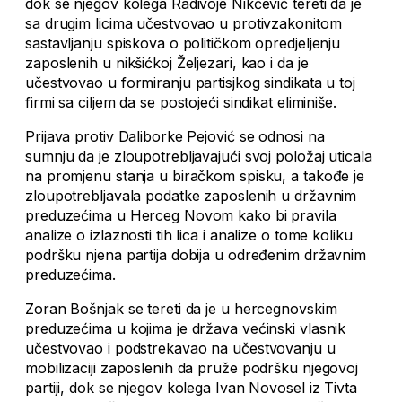
dok se njegov kolega Radivoje Nikčević tereti da je
sa drugim licima učestvovao u protivzakonitom
sastavljanju spiskova o političkom opredjeljenju
zaposlenih u nikšićkoj Željezari, kao i da je
učestvovao u formiranju partisjkog sindikata u toj
firmi sa ciljem da se postojeći sindikat eliminiše.
Prijava protiv Daliborke Pejović se odnosi na
sumnju da je zloupotrebljavajući svoj položaj uticala
na promjenu stanja u biračkom spisku, a takođe je
zloupotrebljavala podatke zaposlenih u državnim
preduzećima u Herceg Novom kako bi pravila
analize o izlaznosti tih lica i analize o tome koliku
podršku njena partija dobija u određenim državnim
preduzećima.
Zoran Bošnjak se tereti da je u hercegnovskim
preduzećima u kojima je država većinski vlasnik
učestvovao i podstrekavao na učestvovanju u
mobilizaciji zaposlenih da pruže podršku njegovoj
partiji, dok se njegov kolega Ivan Novosel iz Tivta