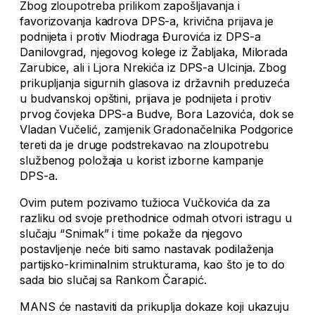
Zbog zloupotreba prilikom zapošljavanja i
favorizovanja kadrova DPS-a, krivična prijava je
podnijeta i protiv Miodraga Đurovića iz DPS-a
Danilovgrad, njegovog kolege iz Žabljaka, Milorada
Zarubice, ali i Ljora Nrekića iz DPS-a Ulcinja. Zbog
prikupljanja sigurnih glasova iz državnih preduzeća
u budvanskoj opštini, prijava je podnijeta i protiv
prvog čovjeka DPS-a Budve, Bora Lazovića, dok se
Vladan Vučelić, zamjenik Gradonačelnika Podgorice
tereti da je druge podstrekavao na zloupotrebu
službenog položaja u korist izborne kampanje
DPS-a.
Ovim putem pozivamo tužioca Vučkovića da za
razliku od svoje prethodnice odmah otvori istragu u
slučaju “Snimak” i time pokaže da njegovo
postavljenje neće biti samo nastavak podilaženja
partijsko-kriminalnim strukturama, kao što je to do
sada bio slučaj sa Rankom Čarapić.
MANS će nastaviti da prikuplja dokaze koji ukazuju