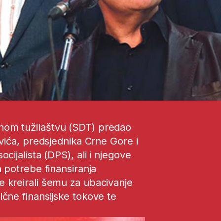
nom tužilaštvu (SDT) predao
ovića, predsjednika Crne Gore i
cijalista (DPS), ali i njegove
 potrebe finansiranja
 kreirali šemu za ubacivanje
čne finansijske tokove te