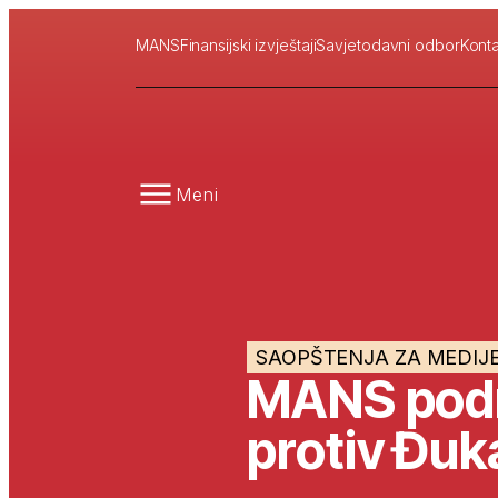
MANS
Finansijski izvještaji
Savjetodavni odbor
Konta
Meni
SAOPŠTENJA ZA MEDIJ
MANS podni
protiv Đuk