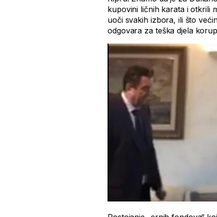
kupovini ličnih karata i otkri
uoči svakih izbora, ili što ve
odgovara za teška djela korupc