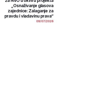
za NVO u okviru projekta
„Osnaživanje glasova
zajednice: Zalaganje za
pravdu i vladavinu prava“
09/07/2026