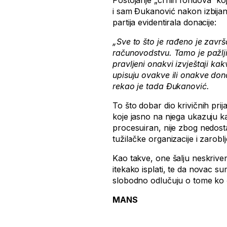
Postojanje „crnih fondova“ ko
i sam Đukanović nakon izbijanj
partija evidentirala donacije:
„Sve to što je rađeno je zavr
računovodstvu. Tamo je pažlj
pravljeni onakvi izvještaji kakv
upisuju ovakve ili onakve dona
rekao je tada Đukanović.
To što dobar dio krivičnih pri
koje jasno na njega ukazuju k
procesuiran, nije zbog nedost
tužilačke organizacije i zaroblje
Kao takve, one šalju neskrive
itekako isplati, te da novac su
slobodno odlučuju o tome ko
MANS