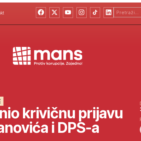
kt
E
o krivičnu prijavu
anovića i DPS-a