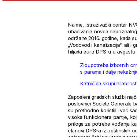
Naime, Istraživački centar N
ubacivanja novca nepoznatog p
održane 2016. godine, kada su
„Vodovod i kanalizacija“, ali i
hiljada eura DPS-u u avgustu 
Zloupotreba izbornih crn
s parama i dalje nekažnj
Katnić da skupi hrabrost
Zaposleni gradskih službi najče
poslovnici Societe Generale b
su prethodno koristili i već sa
visoka funkcionera partije, ko
priloge za potrebe vođenja kam
članovi DPS-a iz opštinskih o