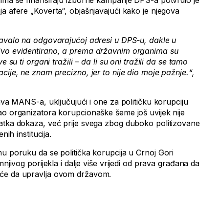
jima se finansiraju izborne kampanje DPS-a potvrdio je
a afere „Koverta“, objašnjavajući kako je njegova
šavalo na odgovarajućoj adresi u DPS-u, dakle u
ivo evidentirano, a prema državnim organima su
e su ti organi tražili – da li su oni tražili da se tamo
cije, ne znam precizno, jer to nije dio moje pažnje.“,
java MANS-a, uključujući i one za političku korupciju
ao organizatora korupcionaške šeme još uvijek nije
atka dokaza, već prije svega zbog duboko politizovane
nih institucija.
nu poruku da se politička korupcija u Crnoj Gori
mnjivog porijekla i dalje više vrijedi od prava građana da
 će da upravlja ovom državom.