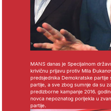
MANS danas je Specijalnom držav
krivičnu prijavu protiv Mila Đukan
predsjednika Demokratske partije so
partije, a sve zbog sumnje da su za
predizborne kampanje 2016. godine
novca nepoznatog porijekla u zvani
partije.