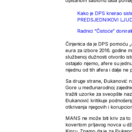
opisanom šablonu tada pomagal
Kako je DPS kreirao sist
PREDSJEDNIKOVI LJUD
Radnici “Čistoće” donir
Činjenica da je DPS pomoću „d
eura za izbore 2016. godine mor
službenoj dužnosti otvorilo ist
ostajalo nijemo, afere su jedn
nijednu od tih afera i dalje ne 
Sa druge strane, Đukanović nas
Gore u međunarodnoj zajednici 
tražiti uzorke za sveopšte na
Đukanović kritikuje podnošenje
otkrivanja njegovih i korupcion
MANS ne može biti kriv za to 
kovertom prljavog novca u dže
Kipru. Znamo da je za Đukanov