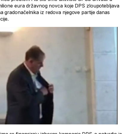
li milione eura državnog novca koje DPS zloupotebljava
ćina gradonačelnika iz redova njegove partije danas
ije.