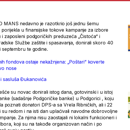
VO MANS nedavno je razotkrio još jednu šemu
orijekla u finansijske tokove kampanje za izbore
 i zaposleni podgoričkih preduzeća „Čistoća“ i
 gradske Službe zaštite i spasavanja, donirali skoro 40
i septembru te godine.
ih fondova ostaje nekažnjena: „Poštari” koverte
ivo nose
 i sasluša Đukanovića
šće su novac donirali istog dana, gotovinski i u istoj
anke (sadašnje Podgoričke banke) u Podgorici , koju
da poznati donatori DPS-a sa Vrela Ribničkih, ali i 22
ji su redom i na isti dan uplaćivali navodne dobrovoljne
panje. Za njima nisu zaostajali ni lokalni funkcioneri i
dbora, koji su na takođe organizovan način i po