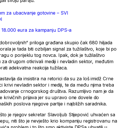
i svoju partiju.
em za ubacivanje gotovine – SVI
I
ali 18.000 eura za kampanju DPS-a
obrovoljnih“ priloga građana skupio čak 680 hiljada
ala je tada biti ozbiljan signal za tužilaštvo, koje bi po
ragu o porijeklu tog novca. Ipak, dok je tužilaštvo
u za drugom otkrivali mediji i nevladin sektor, međutim
prati adekvatna reakcija tužilaca.
tavlja da insistira na retorici da su za loš imidž Crne
krivi nevladin sektor i mediji, te da među njima treba
zadovanje crnogorskog društva. Razumljivo nam je da
 krivičnih prijava jer su upravo one dovele do
aških poslova njegove partije i najbližih saradnika.
što je njegov sekretar Slavoljub Stijepović uhvaćen sa
pu, niti što je nevješto krio kompaniju registrovanu na
ića problem i to što smo aktiviste DPSa uhvatili u