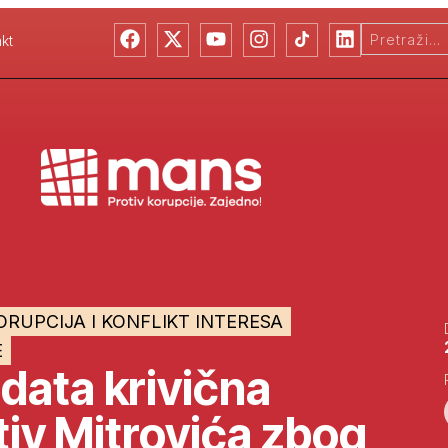
kt
ORUPCIJA I KONFLIKT INTERESA
E
ata krivična
tiv Mitrovića zbog