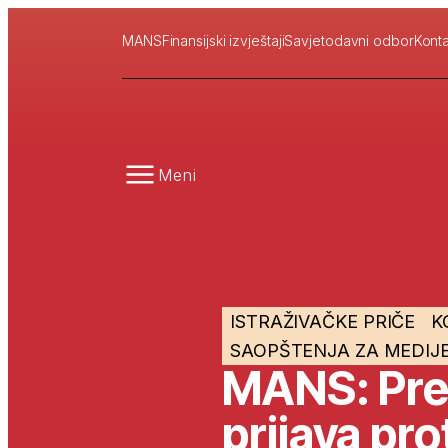
MANS
Finansijski izvještaji
Savjetodavni odbor
Konta
Meni
ISTRAŽIVAČKE PRIČE
K
SAOPŠTENJA ZA MEDIJ
MANS: Pred
prijava pro