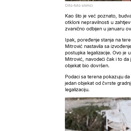
Orto-foto snimci
Kao što je već poznato, budva
otkloni nepravilnosti u zahtjev
zvanično odbijen u januaru ov
Ipak, poređenje stanja na tere
Mitrović nastavila sa izvođen
postupka legalizacije. Ovo je
Mitrović, navodeći čak i to da
objekat bio dovršen.
Podaci sa terena pokazuju da
jedan objekat od čvrste gradnje
legalizaciju.