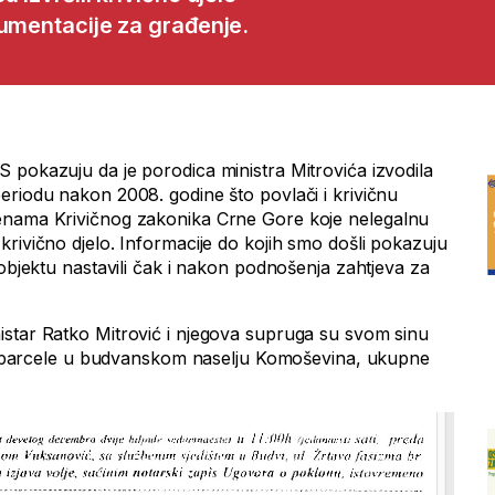
kumentacije za građenje.
 pokazuju da je porodica ministra Mitrovića izvodila
eriodu nakon 2008. godine što povlači i krivičnu
enama Krivičnog zakonika Crne Gore koje nelegalnu
rivično djelo. Informacije do kojih smo došli pokazuju
 objektu nastavili čak i nakon podnošenja zahtjeva za
star Ratko Mitrović i njegova supruga su svom sinu
ije parcele u budvanskom naselju Komoševina, ukupne