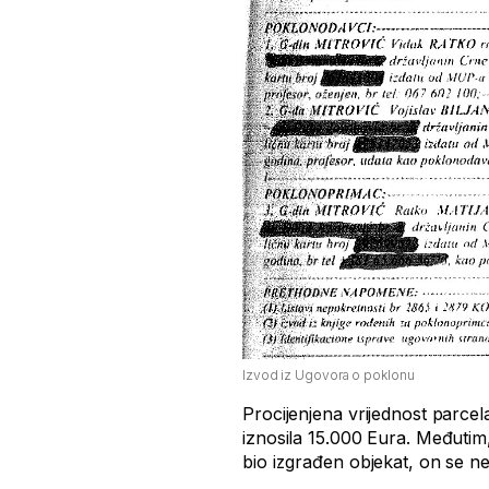
Izvod iz Ugovora o poklonu
Procijenjena vrijednost parcel
iznosila 15.000 Eura. Međuti
bio izgrađen objekat, on se 