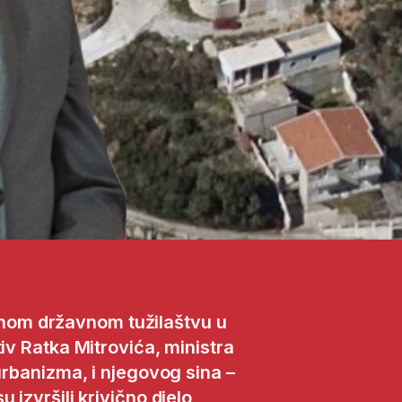
om državnom tužilaštvu u
iv Ratka Mitrovića, ministra
 urbanizma, i njegovog sina –
 izvršili krivično djelo