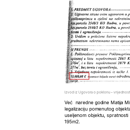
Izvod iz Ugovora o poklonu – vrijednos
Već naredne godine Matija Mit
legalizaciju pomenutog objekt
useljenom objektu, spratnosti
195m2.