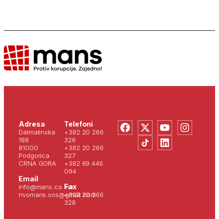
Adresa
Telefoni
Dalmatinska
+382 20 266
188
326
81000
+382 20 266
Podgorica
327
CRNA GORA
+382 69 446
094
Email
Fax
info@mans.co.me
nvomans.sos@gmail.com
+382 20 266
328