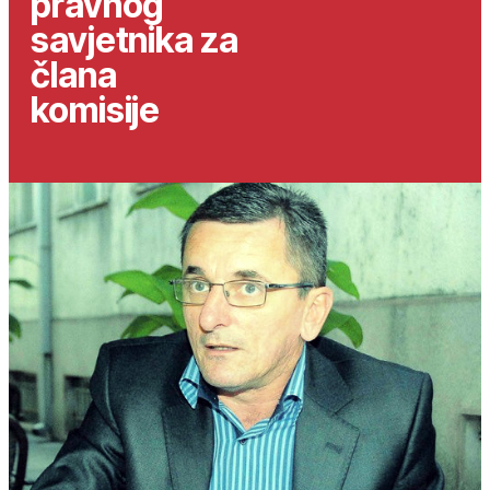
pravnog
savjetnika za
člana
komisije