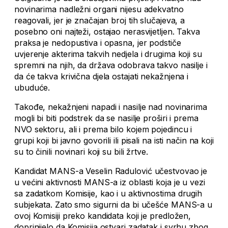
novinarima nadležni organi nijesu adekvatno
reagovali, jer je značajan broj tih slučajeva, a
posebno oni najteži, ostajao nerasvijetljen. Takva
praksa je nedopustiva i opasna, jer podstiče
uvjerenje akterima takvih nedjela i drugima koji su
spremni na njih, da država odobrava takvo nasilje i
da će takva krivična djela ostajati nekažnjena i
ubuduće.
Takođe, nekažnjeni napadi i nasilje nad novinarima
mogli bi biti podstrek da se nasilje proširi i prema
NVO sektoru, ali i prema bilo kojem pojedincu i
grupi koji bi javno govorili ili pisali na isti način na koji
su to činili novinari koji su bili žrtve.
Kandidat MANS-a Veselin Radulović učestvovao je
u većini aktivnosti MANS-a iz oblasti koja je u vezi
sa zadatkom Komisije, kao i u aktivnostima drugih
subjekata. Zato smo sigurni da bi učešće MANS-a u
ovoj Komisiji preko kandidata koji je predložen,
doprinijelo da Komisija ostvari zadatak i svrhu zbog