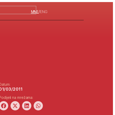
/
MNE
ENG
Datum:
01/03/2011
Podijeli na mrežama: