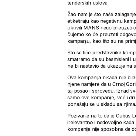
tenderskih uslova.
Žao nam je što naše zalaganje
etiketiraju kao negativnu kamp
okriviti MANS nego preuzeti o
čujemo ko će preuzeti odgovorn
kampanju, kao što su na primjer
Što se tiče predstavnika kompa
smatramo da su besmisleni i u
ne bi nastavio da ukazuje na s
Ova kompanija nikada nije bil
njene namjere da u Crnoj Gori 
taj posao i sprovedu. Iznad sv
samo ove kompanije, već i dru
ponašaju se u skladu sa njima
Pozivanje na to da je Cubus L
irelevantno i nedovoljno kada 
kompanija nije sposobna da do