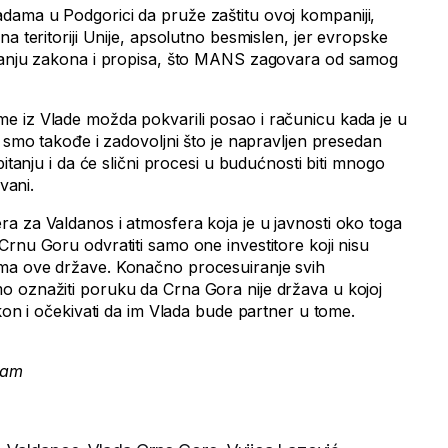
dama u Podgorici da pruže zaštitu ovoj kompaniji,
na teritoriji Unije, apsolutno besmislen, jer evropske
ovanju zakona i propisa, što MANS zagovara od samog
e iz Vlade možda pokvarili posao i računicu kada je u
i smo takođe i zadovoljni što je napravljen presedan
pitanju i da će slični procesi u budućnosti biti mnogo
vani.
a za Valdanos i atmosfera koja je u javnosti oko toga
rnu Goru odvratiti samo one investitore koji nisu
ma ove države. Konačno procesuiranje svih
o oznažiti poruku da Crna Gora nije država u kojoj
akon i očekivati da im Vlada bude partner u tome.
zam