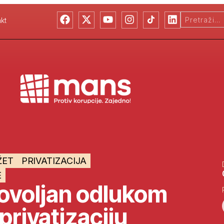
kt
ŽET
PRIVATIZACIJA
E
voljan odlukom
privatizaciju