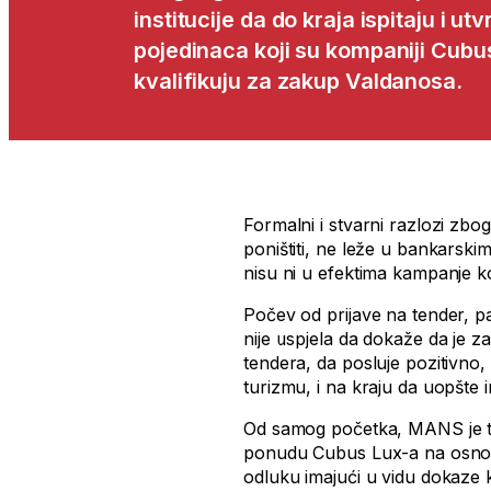
institucije da do kraja ispitaju i u
pojedinaca koji su kompaniji Cubu
kvalifikuju za zakup Valdanosa.
Formalni i stvarni razlozi zbo
poništiti, ne leže u bankarskim
nisu ni u efektima kampanje 
Počev od prijave na tender, 
nije uspjela da dokaže da je z
tendera, da posluje pozitivno
turizmu, i na kraju da uopšte im
Od samog početka, MANS je tra
ponudu Cubus Lux-a na osnovu 
odluku imajući u vidu dokaze k