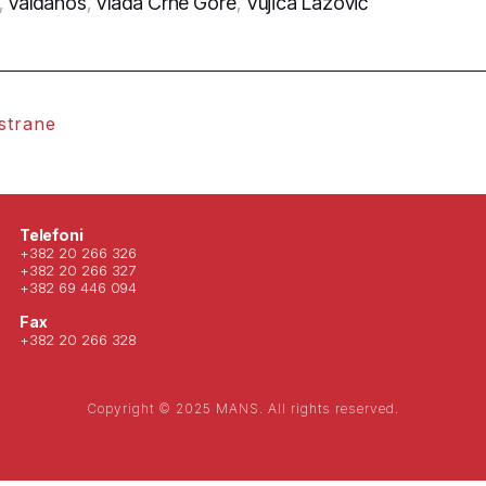
,
Valdanos
,
Vlada Crne Gore
,
Vujica Lazović
 strane
Posjeti nas 
Telefoni
+382 20 266 326
+382 20 266 327
+382 69 446 094
Fax
+382 20 266 328
Copyright © 2025 MANS. All rights reserved.