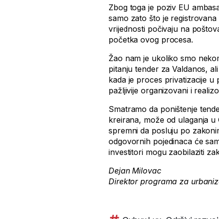
Zbog toga je poziv EU ambasa
samo zato što je registrovana 
vrijednosti počivaju na pošt
početka ovog procesa.
Žao nam je ukoliko smo nekom
pitanju tender za Valdanos, al
kada je proces privatizacije u 
pažljivije organizovani i realizo
Smatramo da poništenje tender
kreirana, može od ulaganja u C
spremni da posluju po zakoni
odgovornih pojedinaca će sam
investitori mogu zaobilaziti z
Dejan Milovac
Direktor programa za urbani