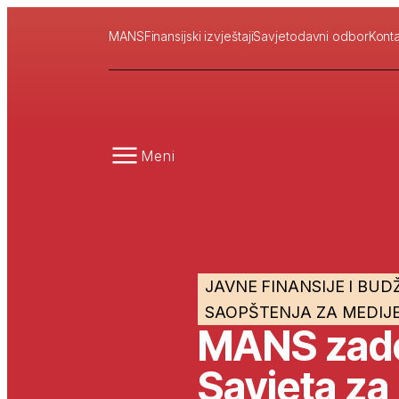
MANS
Finansijski izvještaji
Savjetodavni odbor
Konta
Meni
JAVNE FINANSIJE I BUD
SAOPŠTENJA ZA MEDIJ
MANS zado
Savjeta za 