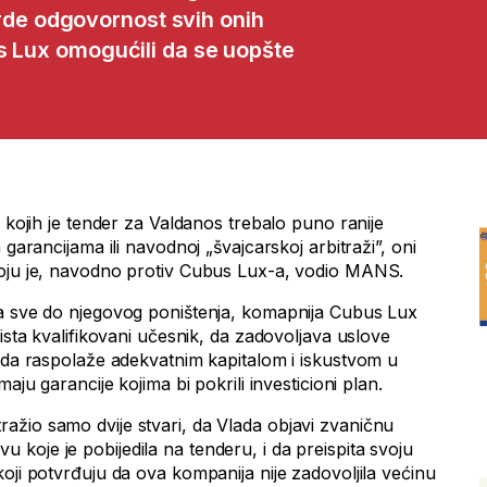
tvrde odgovornost svih onih
s Lux omogućili da se uopšte
g kojih je tender za Valdanos trebalo puno ranije
 garancijama ili navodnoj „švajcarskoj arbitraži”, oni
koju je, navodno protiv Cubus Lux-a, vodio MANS.
pa sve do njegovog poništenja, komapnija Cubus Lux
aista kvalifikovani učesnik, da zadovoljava uslove
, da raspolaže adekvatnim kapitalom i iskustvom u
aju garancije kojima bi pokrili investicioni plan.
žio samo dvije stvari, da Vlada objavi zvaničnu
koje je pobijedila na tenderu, i da preispita svoju
oji potvrđuju da ova kompanija nije zadovoljila većinu