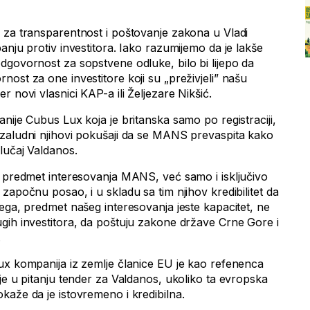
 za transparentnost i poštovanje zakona u Vladi
anju protiv investitora. Iako razumijemo da je lakše
dgovornost za sopstvene odluke, bilo bi lijepo da
ost za one investitore koji su „preživjeli” našu
 novi vlasnici KAP-a ili Željezare Nikšić.
nije Cubus Lux koja je britanska samo po registraciji,
zaludni njihovi pokušaji da se MANS prevaspita kako
lučaj Valdanos.
a predmet interesovanja MANS, već samo i isključivo
započnu posao, i u skladu sa tim njihov kredibilitet da
ega, predmet našeg interesovanja jeste kapacitet, ne
gih investitora, da poštuju zakone države Crne Gore i
.
ux kompanija iz zemlje članice EU je kao refenenca
je u pitanju tender za Valdanos, ukoliko ta evropska
kaže da je istovremeno i kredibilna.