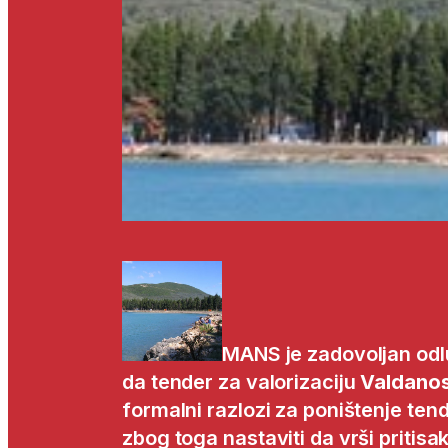
MANS je zadovoljan odl
da tender za valorizaciju
Valdano
formalni razlozi za poništenje te
zbog toga nastaviti da vrši pritis