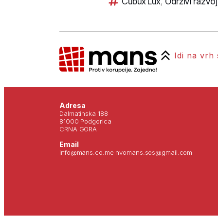
Cubux Lux
,
Održivi razvoj
Idi na vrh
Adresa
Dalmatinska 188
81000 Podgorica
CRNA GORA
Email
info@mans.co.me nvomans.sos@gmail.com