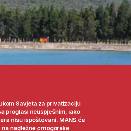
ukom Savjeta za privatizaciju
sa
proglasi neuspješnim, iako
ndera nisu ispoštovani. MANS će
ak na nadležne crnogorske