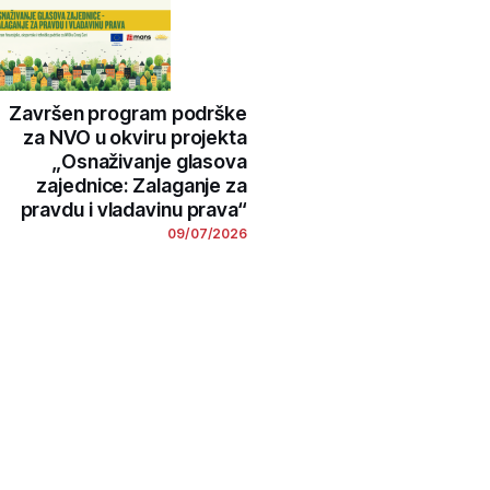
Završen program podrške
za NVO u okviru projekta
„Osnaživanje glasova
zajednice: Zalaganje za
pravdu i vladavinu prava“
09/07/2026