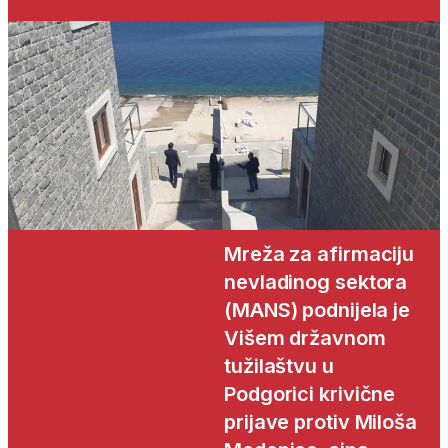
Mreža za afirmaciju
nevladinog sektora
(MANS) podnijela je
Višem državnom
tužilaštvu u
Podgorici krivične
prijave protiv Miloša