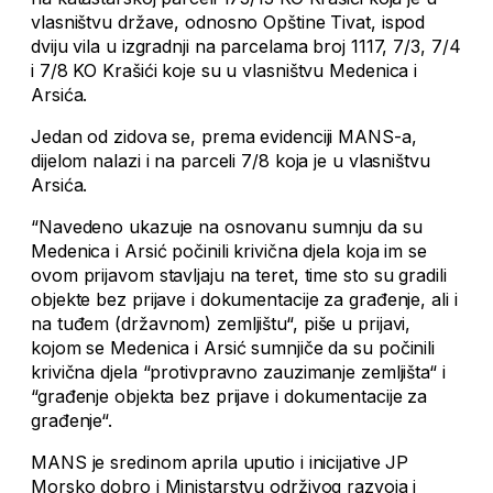
vlasništvu države, odnosno Opštine Tivat, ispod
dviju vila u izgradnji na parcelama broj 1117, 7/3, 7/4
i 7/8 KO Krašići koje su u vlasništvu Medenica i
Arsića.
Jedan od zidova se, prema evidenciji MANS-a,
dijelom nalazi i na parceli 7/8 koja je u vlasništvu
Arsića.
“Navedeno ukazuje na osnovanu sumnju da su
Medenica i Arsić počinili krivična djela koja im se
ovom prijavom stavljaju na teret, time sto su gradili
objekte bez prijave i dokumentacije za građenje, ali i
na tuđem (državnom) zemljištu“, piše u prijavi,
kojom se Medenica i Arsić sumnjiče da su počinili
krivična djela “protivpravno zauzimanje zemljišta“ i
“građenje objekta bez prijave i dokumentacije za
građenje“.
MANS je sredinom aprila uputio i inicijative JP
Morsko dobro i Ministarstvu održivog razvoja i