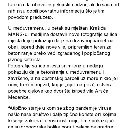
turizma da obave inspekcijski nadzor, ali do sada od
njih nisu dobili povratnu informaciju što je tim
povodom preduzeto.
U međuvremenu, u petak su mještani Krašića
MANS-u i medijima dostavili nove fotografije sa lica
mjesta koje pokazuju da je na državnoj parceli na
obali, ispred dvije nove vile, pripremljen teren za
betoniranje preko već izgrađenog i popločanog
javnog šetališta.
Fotografije sa lica mjesta snimljene u nedjelju
pokazuju da je betoniranje u međuvremenu i
završeno, a na opštinskoj parceli uz more nikao je i
novi, treći manji zid, koji je „dijeli na pola“, i stvara
posebne djelove kao dvorišta isrped vila Arsića i
Medenice.
“Atipično stanje u kom se zbog pandemije virusa
našlo naše društvo i dalje tipično koriste oni kojima
kršenje zakona tolerišu institucije, time pokazujući
da su crnogorske boljke poput nelegalne gradnje