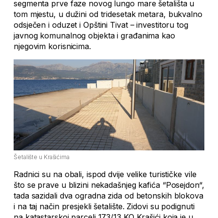
segmenta prve faze novog lungo mare šetališta u
tom mjestu, u dužini od tridesetak metara, bukvalno
odsječen i oduzet i Opštini Tivat – investitoru tog
javnog komunalnog objekta i građanima kao
njegovim korisnicima.
Šetalište u Krašićima
Radnici su na obali, ispod dvije velike turističke vile
što se prave u blizini nekadašnjeg kafića “Posejdon“,
tada sazidali dva ogradna zida od betonskih blokova
i na taj način presjekli šetalište. Zidovi su podignuti
na katastarskoj parceli 173/13 KO Krašići koja je u