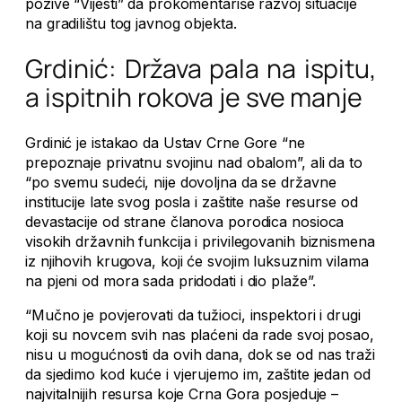
pozive “Vijesti” da prokomentariše razvoj situacije
na gradilištu tog javnog objekta.
Grdinić: Država pala na ispitu,
a ispitnih rokova je sve manje
Grdinić je istakao da Ustav Crne Gore “ne
prepoznaje privatnu svojinu nad obalom”, ali da to
“po svemu sudeći, nije dovoljna da se državne
institucije late svog posla i zaštite naše resurse od
devastacije od strane članova porodica nosioca
visokih državnih funkcija i privilegovanih biznismena
iz njihovih krugova, koji će svojim luksuznim vilama
na pjeni od mora sada pridodati i dio plaže”.
“Mučno je povjerovati da tužioci, inspektori i drugi
koji su novcem svih nas plaćeni da rade svoj posao,
nisu u mogućnosti da ovih dana, dok se od nas traži
da sjedimo kod kuće i vjerujemo im, zaštite jedan od
najvitalnijih resursa koje Crna Gora posjeduje –