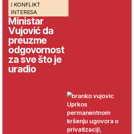
I KONFLIKT
INTERESA
Ministar
Vujović da
preuzme
odgovornost
za sve što je
uradio
Uprkos
permanentnom
kršenju ugovora o
privatizaciji,