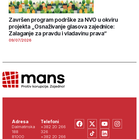
Završen program podrške za NVO u okviru
projekta „Osnaživanje glasova zajednice:
Zalaganje za pravdu i vladavinu prava“
09/07/2026
Adresa
Telefoni
Dalmatinska
+382 20 266
188
326
81000
+382 20 266