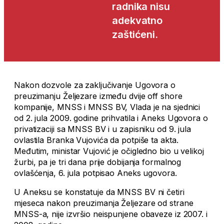
radnika nisu
adekvatno
zaštićeni.
Nakon dozvole za zaključivanje Ugovora o
preuzimanju Željezare između dvije off shore
kompanije, MNSS i MNSS BV, Vlada je na sjednici
od 2. jula 2009. godine prihvatila i Aneks Ugovora o
privatizaciji sa MNSS BV i u zapisniku od 9. jula
ovlastila Branka Vujovića da potpiše ta akta.
Međutim, ministar Vujović je očigledno bio u velikoj
žurbi, pa je tri dana prije dobijanja formalnog
ovlašćenja, 6. jula potpisao Aneks ugovora.
U Aneksu se konstatuje da MNSS BV ni četiri
mjeseca nakon preuzimanja Željezare od strane
MNSS-a, nije izvršio neispunjene obaveze iz 2007. i