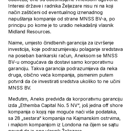
Interesi države i radnika Željezare nisu ni na koji
način zaštićeni od eventualnog iznenadnog
napuštanja kompanije od strane MNSS BV-a, po
principu po kome je to uradio nekadašnji vlasnik
Midland Resources.
Naime, umjesto činidbenih garancija za izvršenje
investicija, koje podrazumijevaju polaganje sredstava
na poseban bankarski račun, Aneksom se MNSS
BV-u omogućava da dostavi samo korporativnu
garanciju. Takva garancija podrazumijeva da neka
druga, obično veća kompanija, pismenim putem
potvrdi da će investirati sredstva ukoliko to ne učini
MNSS BV.
Međutim, Aneks predviđa da korporativnu garanciju
izda „Ethemba Capital No. 5 NV“, još jedna off shore
kompanija o kojoj nije moguće naći više podataka,
sa 28 „sestara“ kompanija na Kajmanskim ostrvima,
i majkom kompanijom iz Londona na čijem se sajtu