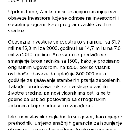
2008. godine.
Uprkos tome, Aneksom se značajno smanjuju sve
obaveze investitora koje se odnose na investicioni i
socijalni program, kao i program zaštite životne
sredine.
Obavezne investicije se dvostruko smanjuju, sa 31,7
mil na 15,3 mil za 2009. godinu i sa 14,7 mil u na 7,6
mil za 2010. godinu. Aneksom se predviđa se
smanjenje broja radnika sa 1500, kako je propisano
originalnim Ugovorom, na 1200, dok se vlasnik
oslobađa obaveze da uplaćuje 800.000 eura
godišnje za rješavanje stambenih pitanja zaposlenih.
Takođe, produžava rok za investicije u zaštitu
životne sredine, pa novi vlasnik ima pet, a ne tri
godine da uskladi poslovanje sa crnogorskim
zakonima koji se odnose na zagađenje.
Iako novi vlasnik očigledno krši ugovor, kao i njegov
prethodnik, umjesto snažnijih garancija za ispunjenje
obaveza, one su obesmišljene Aneksom ugovora.