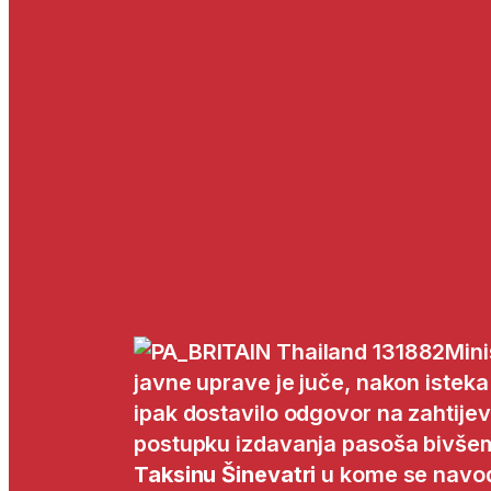
Mini
javne uprave je juče, nakon istek
ipak dostavilo odgovor na zahtije
postupku izdavanja pasoša bivše
Taksinu Šinevatri
u kome se navod