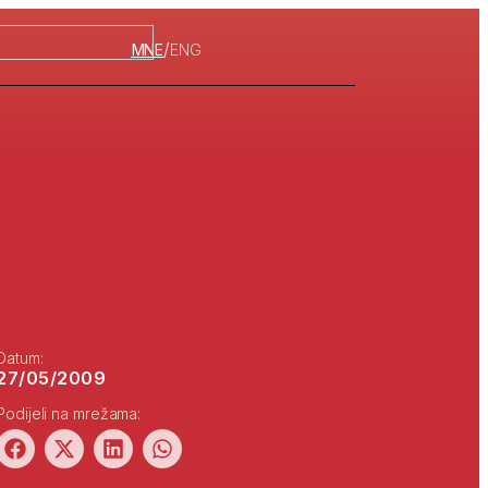
/
MNE
ENG
Datum:
27/05/2009
Podijeli na mrežama: