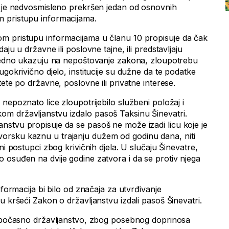
e je nedvosmisleno prekršen jedan od osnovnih
 pristupu informacijama.
m pristupu informacijama u članu 10 propisuje da čak
aju u državne ili poslovne tajne, ili predstavljaju
gledno ukazuju na nepoštovanje zakona, zloupotrebu
ugokrivično djelo, institucije su dužne da te podatke
tete po državne, poslovne ili privatne interese.
nepoznato lice zloupotrijebilo službeni položaj i
m državljanstvu izdalo pasoš Taksinu Šinevatri.
stvu propisuje da se pasoš ne može izadi licu koje je
rsku kaznu u trajanju dužem od godinu dana, niti
ni postupci zbog krivičnih djela. U slučaju Šinevatre,
 osuđen na dvije godine zatvora i da se protiv njega
nformacija bi bilo od značaja za utvrđivanje
u kršeći Zakon o državljanstvu izdali pasoš Šinevatri.
o počasno državljanstvo, zbog posebnog doprinosa