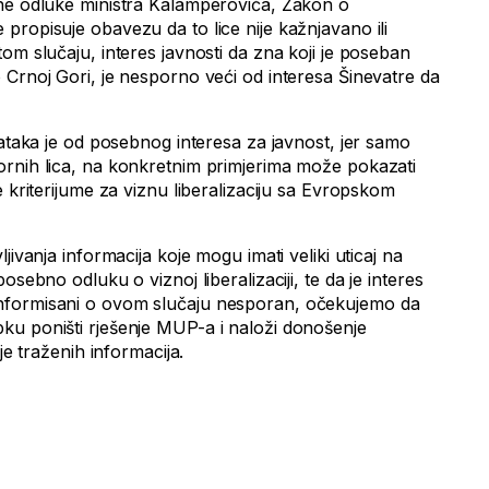
one odluke ministra Kalamperovića, Zakon o
propisuje obavezu da to lice nije kažnjavano ili
om slučaju, interes javnosti da zna koji je poseban
 Crnoj Gori, je nesporno veći od interesa Šinevatre da
dataka je od posebnog interesa za javnost, jer samo
rnih lica, na konkretnim primjerima može pokazati
e kriterijume za viznu liberalizaciju sa Evropskom
jivanja informacija koje mogu imati veliki uticaj na
osebno odluku o viznoj liberalizaciji, te da je interes
nformisani o ovom slučaju nesporan, očekujemo da
ku poništi rješenje MUP-a i naloži donošenje
je traženih informacija.