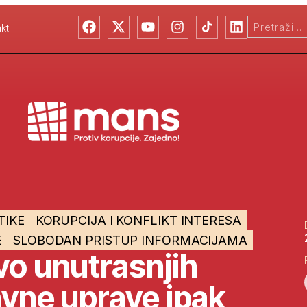
kt
TIKE
KORUPCIJA I KONFLIKT INTERESA
E
SLOBODAN PRISTUP INFORMACIJAMA
vo unutrasnjih
javne uprave ipak