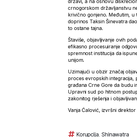
državi, a na osnovu diskreci
crnogorskom državljanstvu ne 
krivično gonjeno. Međutim, u t
doprinos Taksin Šinevatra dao
to ostane tajna.
Štaviše, objavljivanje ovih po
efikasno procesuiranje odgovo
spremnost institucija da ispun
unijom.
Uzimajući u obzir značaj objavl
proces evropskih integracija, p
građana Crne Gore da budu i
Upravni sud po hitnom postup
zakonitog rješenja i objavljivan
Vanja Ćalović, izvršni direktor
Korupcija
,
Shinawatra