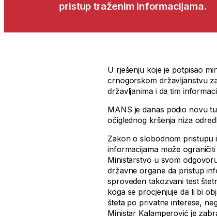
pristup traženim informacijama.
U rješenju koje je potpisao m
crnogorskom državljanstvu z
državljanima i da tim informac
MANS je danas podio novu tuž
očiglednog kršenja niza odre
Zakon o slobodnom pristupu in
informacijama može ograničiti
Ministarstvo u svom odgovoru
državne organe da pristup info
sproveden takozvani test štet
koga se procjenjuje da li bi o
šteta po privatne interese, neg
Ministar Kalamperović je zabra