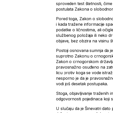
sproveden test štetnosti, čim
postulata Zakona o slobodnom
Pored toga, Zakon o slobodno
i kada tražene informacije spad
podatke o ličnostima, ali oči
službenog položaja ili neko dr
objave, bez obzira na visinu š
Postoji osnovana sumnja da je 
suprotno Zakonu o crnogorsko
Zakon o crnogorskom državljan
pravosnažno osuđeno na zatvo
licu protiv koga se vode istraž
nesporno je da je pravosnažno
vodi još desetak postupaka.
Stoga, objavljivanje traženih i
odgovornosti pojedinaca koji s
U slučaju da je Šinevatri dat