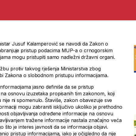
inistar Jusuf Kalamperović se navodi da Zakon o
abranjuje pristup podacima MUP-a o crnogorskim
ijama mogu pristupiti samo nadležni državni organi.
bu protiv takvog rješenja Ministarstva zbog
dbi Zakona o slobodnom pristupu informacijama.
formacijama jasno definiše da se pristup
 na osnovu izuzetaka propisanih tim zakonom, koji
 nije ni spomenulo. Štaviše, zakon obavezuje sve
rmaciji mogu zabraniti isključivo ukoliko je prethodno
nosti objavljivanja određene informacije na osnovu
bjavljivanjem tražene informacije nastala značajno veća
o što je interes javnosti da se informacija objavi.
nio pristup informacijama, iako je očigledno da nije