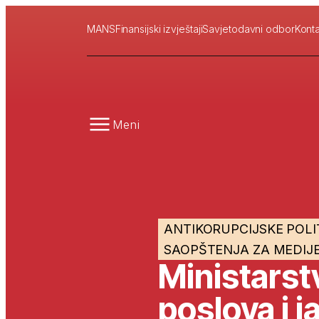
MANS
Finansijski izvještaji
Savjetodavni odbor
Konta
Meni
ANTIKORUPCIJSKE POLI
SAOPŠTENJA ZA MEDIJ
Ministarst
poslova i 