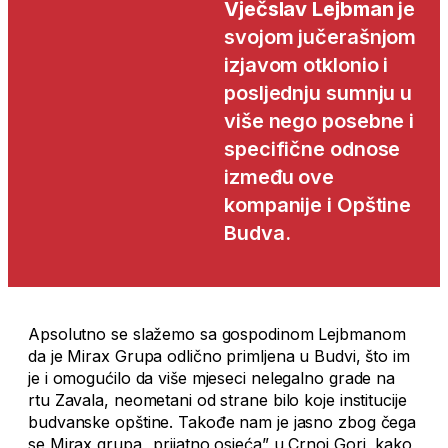
Vječslav Lejbman
je
svojom jučerašnjom
izjavom otklonio i
posljednju sumnju u
više nego posebne i
specifične odnose
između ove
kompanije i Opštine
Budva.
Apsolutno se slažemo sa gospodinom Lejbmanom
da je Mirax Grupa odlično primljena u Budvi, što im
je i omogućilo da više mjeseci nelegalno grade na
rtu Zavala, neometani od strane bilo koje institucije
budvanske opštine. Takođe nam je jasno zbog čega
se Mirax grupa „prijatno osjeća” u Crnoj Gori, kako