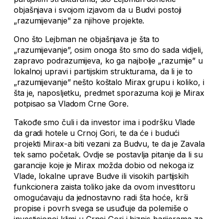
objašnjava i svojom izjavom da u Budvi postoji
„razumijevanje” za njihove projekte.
Ono što Lejbman ne objašnjava je šta to
„razumijevanje”, osim onoga što smo do sada vidjeli,
zapravo podrazumijeva, ko ga najbolje „razumije” u
lokalnoj upravi i partijskim strukturama, da li je to
„razumijevanje” nešto koštalo Mirax grupu i koliko, i
šta je, naposljetku, predmet sporazuma koji je Mirax
potpisao sa Vladom Crne Gore.
Takođe smo čuli i da investor ima i podršku Vlade
da gradi hotele u Crnoj Gori, te da će i budući
projekti Mirax-a biti vezani za Budvu, te da je Zavala
tek samo početak. Ovdje se postavlja pitanje da li su
garancije koje je Mirax možda dobio od nekoga iz
Vlade, lokalne uprave Budve ili visokih partijskih
funkcionera zaista toliko jake da ovom investitoru
omogućavaju da jednostavno radi šta hoće, krši
propise i povrh svega se usuđuje da polemiše o
investicionoj klimi u Crnoj Gori i biznis barijerama za