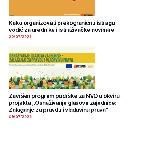
Kako organizovati prekograničnu istragu –
vodič za urednike i istraživačke novinare
22/07/2026
Završen program podrške za NVO u okviru
projekta „Osnaživanje glasova zajednice:
Zalaganje za pravdu i vladavinu prava“
09/07/2026