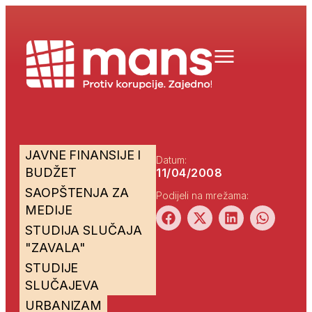
JAVNE FINANSIJE I
Datum:
BUDŽET
11/04/2008
SAOPŠTENJA ZA
Podijeli na mrežama:
MEDIJE
STUDIJA SLUČAJA
"ZAVALA"
STUDIJE
SLUČAJEVA
URBANIZAM