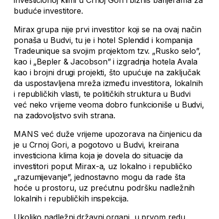
buduće investitore.
Mirax grupa nije prvi investitor koji se na ovaj način
ponaša u Budvi, tu je i hotel Splendid i kompanija
Tradeunique sa svojim projektom tzv. „Rusko selo”,
kao i „Bepler & Jacobson” i izgradnja hotela Avala
kao i brojni drugi projekti, što upućuje na zaključak
da uspostavljena mreža između investitora, lokalnih
i republičkih vlasti, te političkih struktura u Budvi
već neko vrijeme veoma dobro funkcioniše u Budvi,
na zadovoljstvo svih strana.
MANS već duže vrijeme upozorava na činjenicu da
je u Crnoj Gori, a pogotovo u Budvi, kreirana
investiciona klima koja je dovela do situacije da
investitori poput Mirax-a, uz lokalno i republičko
„razumijevanje”, jednostavno mogu da rade šta
hoće u prostoru, uz prećutnu podršku nadležnih
lokalnih i republičkih inspekcija.
Ukoliko nadležni državni organi, u prvom redu