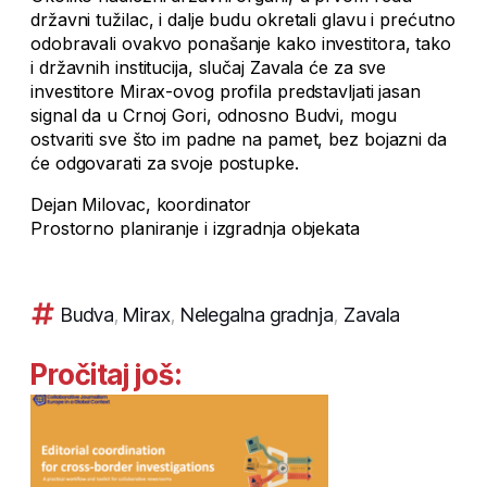
državni tužilac, i dalje budu okretali glavu i prećutno
odobravali ovakvo ponašanje kako investitora, tako
i državnih institucija, slučaj Zavala će za sve
investitore Mirax-ovog profila predstavljati jasan
signal da u Crnoj Gori, odnosno Budvi, mogu
ostvariti sve što im padne na pamet, bez bojazni da
će odgovarati za svoje postupke.
Dejan Milovac, koordinator
Prostorno planiranje i izgradnja objekata
Budva
,
Mirax
,
Nelegalna gradnja
,
Zavala
Pročitaj još: