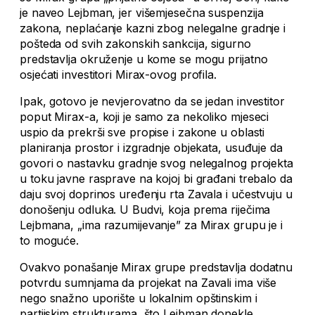
je naveo Lejbman, jer višemjesečna suspenzija
zakona, neplaćanje kazni zbog nelegalne gradnje i
pošteda od svih zakonskih sankcija, sigurno
predstavlja okruženje u kome se mogu prijatno
osjećati investitori Mirax-ovog profila.
Ipak, gotovo je nevjerovatno da se jedan investitor
poput Mirax-a, koji je samo za nekoliko mjeseci
uspio da prekrši sve propise i zakone u oblasti
planiranja prostor i izgradnje objekata, usuđuje da
govori o nastavku gradnje svog nelegalnog projekta
u toku javne rasprave na kojoj bi građani trebalo da
daju svoj doprinos uređenju rta Zavala i učestvuju u
donošenju odluka. U Budvi, koja prema riječima
Lejbmana, „ima razumijevanje” za Mirax grupu je i
to moguće.
Ovakvo ponašanje Mirax grupe predstavlja dodatnu
potvrdu sumnjama da projekat na Zavali ima više
nego snažno uporište u lokalnim opštinskim i
partijskim strukturama, što Lejbman donekle