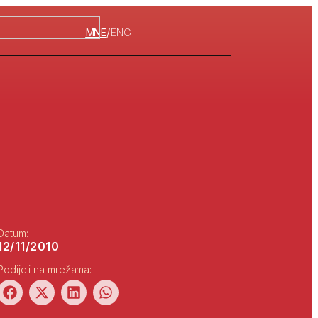
/
MNE
ENG
Datum:
12/11/2010
Podijeli na mrežama: