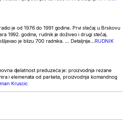
radio je od 1976 do 1991 godine. Prvi stečaj u Brskovu
ra 1992. godine, rudnik je doživeo i drugi stečaj.
šljavao je blizu 700 radnika. … Detaljnije…
RUDNIK
ovna djelatnost preduzeća je: proizvodnja rezane
urnira i elemenata od parketa, proizvodnja komandnog
man Kruscic