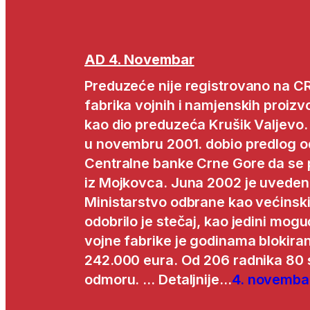
AD 4. Novembar
Preduzeće nije registrovano na CR
fabrika vojnih i namjenskih proiz
kao dio preduzeća Krušik Valjevo. P
u novembru 2001. dobio predlog o
Centralne banke Crne Gore da se 
iz Mojkovca. Juna 2002 je uveden
Ministarstvo odbrane kao većinski v
odobrilo je stečaj, kao jedini moguć
vojne fabrike je godinama blokir
242.000 eura. Od 206 radnika 80 
odmoru. … Detaljnije…
4. novemba