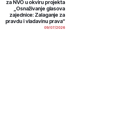
za NVO u okviru projekta
„Osnaživanje glasova
zajednice: Zalaganje za
pravdu i vladavinu prava“
09/07/2026