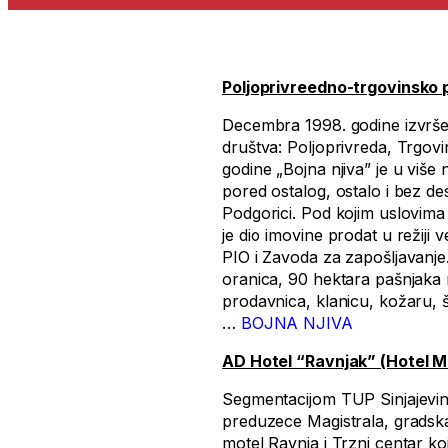
Poljoprivreedno-trgovinsko 
Decembra 1998. godine izvršen
društva: Poljoprivreda, Trgovi
godine „Bojna njiva” je u više
pored ostalog, ostalo i bez d
Podgorici. Pod kojim uslovima i
je dio imovine prodat u režiji
PIO i Zavoda za zapošljavanje
oranica, 90 hektara pašnjaka 
prodavnica, klanicu, kožaru, 
…
BOJNA NJIVA
AD Hotel “Ravnjak” (Hotel 
Segmentacijom TUP Sinjajevina
preduzece Magistrala, gradska
motel Ravnja i Trzni centar ko