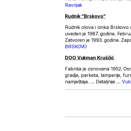
Ravnjak
Rudnik “Brskovo”
Rudnik olova i cinka Brskovo 
uveden je 1987. godine. Februa
Zatvoren je 1993. godine. Zapo
BRSKOVO
DOO Vukman Kruščić
Fabrika je osnovana 1952. Osn
gradje, parketa, lamperije, f
namještaja. … Detaljnije …
Vuk