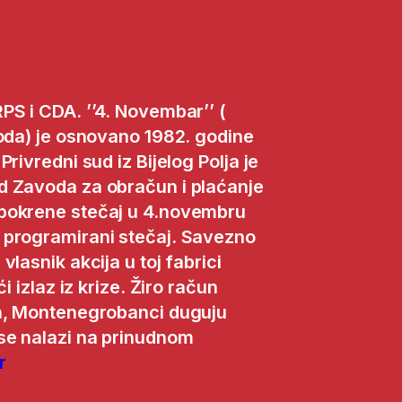
PS i CDA. ’’4. Novembar’’ (
voda) je osnovano 1982. godine
rivredni sud iz Bijelog Polja je
d Zavoda za obračun i plaćanje
pokrene stečaj u 4.novembru
 programirani stečaj. Savezno
lasnik akcija u toj fabrici
i izlaz iz krize. Žiro račun
an, Montenegrobanci duguju
se nalazi na prinudnom
r