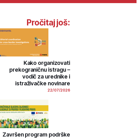
Pročitaj još:
Kako organizovati
prekograničnu istragu –
vodič za urednike i
istraživačke novinare
22/07/2026
Završen program podrške