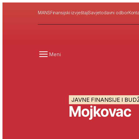
MANS
Finansijski izvještaji
Savjetodavni odbor
Konta
Meni
JAVNE FINANSIJE I BUD
Mojkovac