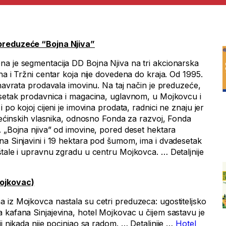
preduzeće “Bojna Njiva”
a je segmentacija DD Bojna Njiva na tri akcionarska
na i Tržni centar koja nije dovedena do kraja. Od 1995.
 navrata prodavala imovinu. Na taj način je preduzeće,
esetak prodavnica i magacina, uglavnom, u Mojkovcu i
 po kojoj cijeni je imovina prodata, radnici ne znaju jer
 većinskih vlasnika, odnosno Fonda za razvoj, Fonda
. „Bojna njiva” od imovine, pored deset hektara
na Sinjavini i 19 hektara pod šumom, ima i dvadesetak
štale i upravnu zgradu u centru Mojkovca. … Detaljnije
Mojkovac)
 iz Mojkovca nastala su cetri preduzeca: ugostiteljsko
 kafana Sinjajevina, hotel Mojkovac u čijem sastavu je
ji nikada nije pocinjao sa radom. … Detaljnije …
Hotel