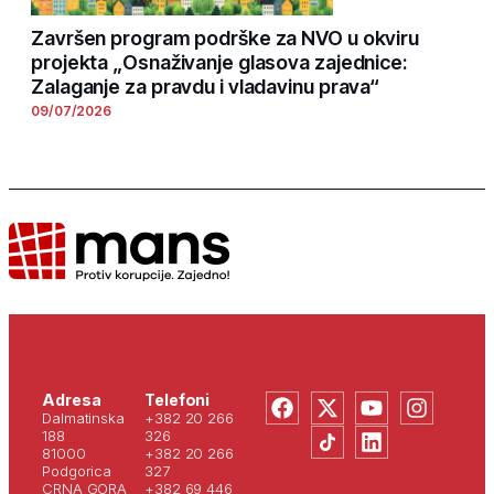
Završen program podrške za NVO u okviru
projekta „Osnaživanje glasova zajednice:
Zalaganje za pravdu i vladavinu prava“
09/07/2026
Adresa
Telefoni
Dalmatinska
+382 20 266
188
326
81000
+382 20 266
Podgorica
327
CRNA GORA
+382 69 446