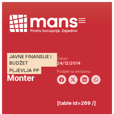
JAVNE FINANSIJE I
Datum:
BUDŽET
24/12/2014
PLJEVLJA PP
Podijeli na mrežama:
Monter
[table id=269 /]