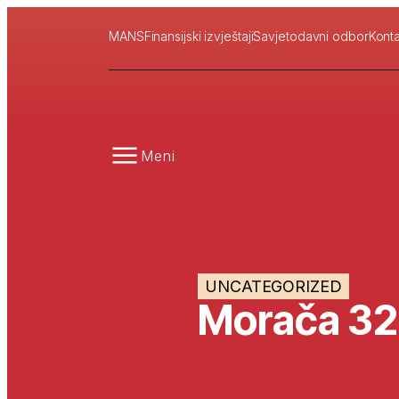
MANS
Finansijski izvještaji
Savjetodavni odbor
Konta
Meni
UNCATEGORIZED
Morača 32