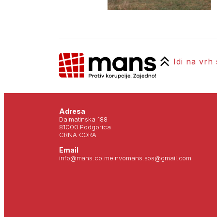
Idi na vrh
Adresa
Dalmatinska 188
81000 Podgorica
CRNA GORA
Email
info@mans.co.me nvomans.sos@gmail.com