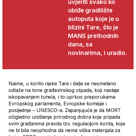
uvjeriti svako ko
obiđe gradilište
autoputa koje je u
blizini Tare, što je
MANS prethodnih
dana, sa
novinarima, i uradio.
Naime, u korito rijeke Tare i dalje se nesmetano
odlaže na tone građevinskog otpada, koji nastaje
iskopavanjem tunela, i to uprkos preporukama
Evropskog parlamenta, Evropske komisije i
posljednje – UNESCO-a. Zapanjujuće je da MORT
očigledno uništenje prirodnog dobra koje pripada
svim građanima pravda tzv. regulacijom korita, koja
ne bi bila neophodna da nema viška materijala za