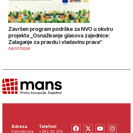
Završen program podrške za NVO u okviru
projekta „Osnaživanje glasova zajednice:
Zalaganje za pravdu i vladavinu prava“
09/07/2026
Adresa
Telefoni
Dalmatinska
+382 20 266