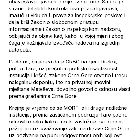
obavještavao javnost ranije ove godine. Sa druge
strane, detalji tih kontrola nisu poznati javnosti,
imajući u vidu da Uprava za inspekcijske poslove i
dalje krši Zakon o slobodnom pristupu
informacijama i Zakon o inspekcijskom nadzoru,
odbijajući da objavi kad, kako, u kojoj mjeri i zbog
čega je kažnjavala izvođača radova na izgradnji
autoputa.
Dodatno, činjenica da je CRBC na rijeci Drckoj,
pritoci Tare, uz prećutnu podršku i saglasnost
institucija i kršeći zakone Crne Gore otvorio i treću
nelegalnu deponiju, i to na privatnoj imovini
mještana Mateševa, dovoljno govori o odnosu vlasti
prema građanima Crne Gore.
Krajnje je vrijeme da se MORT, ali i druge nadležne
institucije, prema zaštićenom području Tare počnu
odnositi onako kako ono to zaslužuje, sa punom
pažnjom i uz uvažavanje zakona države Crne Gore,
uz pozivanje na punu odgovornost onih koji ovo