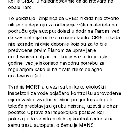
koji je CRBC-u najjednostavnije da ga istovara na
obale Tare.
To pokazuje i činjenica da CRBC nikada nije otvorio
niti jednu deponiju za odlaganje viška materijala na
području gdje autoput dolazi u dodir sa Tarom, već
da sav materijal odlaže u njeno korito. CRBC nikada
nije izgradio ni dvije deponije koje su za to bile
predviđene prvim Planom za upravljanje
građevinskim otpadom, koji je važio do prošle
godine, već je iskoristio navodnu potrebu za
regulacijom kako bi na obale rijeke odlagao
građevinski šut.
Tvrdnje MORT-a u vezi sa tim kako ekološki i
inspektori za vode pojačano kontrolišu sprovođenje
mjera zaštite životne sredine pri gradnji autoputa
takođe predstavljaju grubu neistinu, uzevši u obzir
podatke Uprave za inspekcijske poslove koji
pokazuju da se vrlo mali broj kontrola odnosi na
samu trasu autoputa, o čemu je MANS