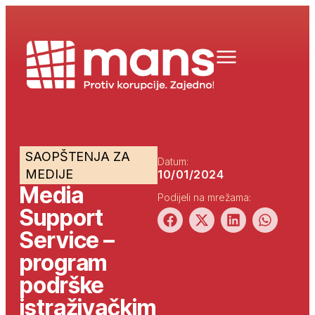
SAOPŠTENJA ZA
Datum:
MEDIJE
10/01/2024
Media
Podijeli na mrežama:
Support
Service –
program
podrške
istraživačkim