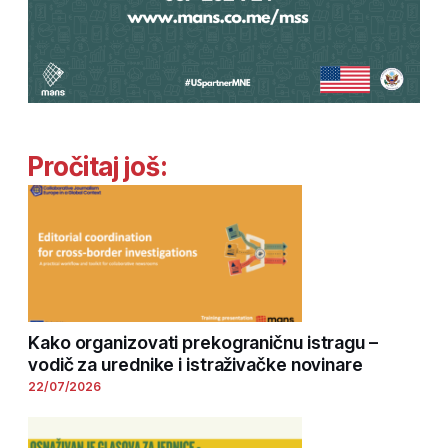
Pročitaj još:
Kako organizovati prekograničnu istragu –
vodič za urednike i istraživačke novinare
22/07/2026