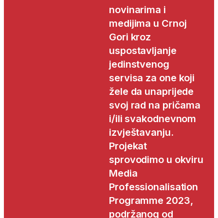
novinarima i
medijima u Crnoj
Gori kroz
uspostavljanje
jedinstvenog
servisa za one koji
žele da unaprijede
svoj rad na pričama
i/ili svakodnevnom
izvještavanju.
Projekat
sprovodimo u okviru
Media
Professionalisation
Programme 2023,
podržanog od