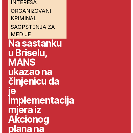
INTERESA
ORGANIZOVANI
KRIMINAL
SAOPŠTENJA ZA
MEDIJE
Na sastanku
u Briselu,
MANS
ukazao na
činjenicu da
je
implementacija
mjera iz
Akcionog
plana na