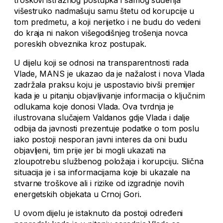
troškovi istražnog postupka i samog suđenja
višestruko nadmašuju samu štetu od korupcije u
tom predmetu, a koji nerijetko i ne budu do vedeni
do kraja ni nakon višegodišnjeg trošenja novca
poreskih obveznika kroz postupak.
U dijelu koji se odnosi na transparentnosti rada
Vlade, MANS je ukazao da je nažalost i nova Vlada
zadržala praksu koju je uspostavio bivši premijer
kada je u pitanju objavljivanje informacija o ključnim
odlukama koje donosi Vlada. Ova tvrdnja je
ilustrovana slučajem Valdanos gdje Vlada i dalje
odbija da javnosti prezentuje podatke o tom poslu
iako postoji nesporan javni interes da oni budu
objavljeni, tim prije jer bi mogli ukazati na
zloupotrebu službenog položaja i korupciju. Slična
situacija je i sa informacijama koje bi ukazale na
stvarne troškove ali i rizike od izgradnje novih
energetskih objekata u Crnoj Gori.
U ovom dijelu je istaknuto da postoji određeni