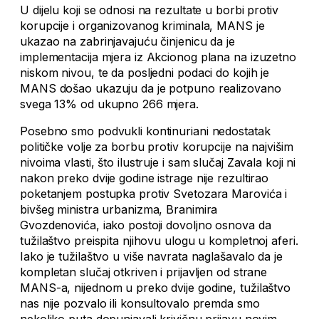
U dijelu koji se odnosi na rezultate u borbi protiv
korupcije i organizovanog kriminala, MANS je
ukazao na zabrinjavajuću činjenicu da je
implementacija mjera iz Akcionog plana na izuzetno
niskom nivou, te da posljedni podaci do kojih je
MANS došao ukazuju da je potpuno realizovano
svega 13% od ukupno 266 mjera.
Posebno smo podvukli kontinuriani nedostatak
političke volje za borbu protiv korupcije na najvišim
nivoima vlasti, što ilustruje i sam slučaj Zavala koji ni
nakon preko dvije godine istrage nije rezultirao
poketanjem postupka protiv Svetozara Marovića i
bivšeg ministra urbanizma, Branimira
Gvozdenovića, iako postoji dovoljno osnova da
tužilaštvo preispita njihovu ulogu u kompletnoj aferi.
Iako je tužilaštvo u više navrata naglašavalo da je
kompletan slučaj otkriven i prijavljen od strane
MANS-a, nijednom u preko dvije godine, tužilaštvo
nas nije pozvalo ili konsultovalo premda smo