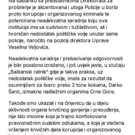
Na sastanku sa predstavnicima Direktorata za
proširenje je akcentovana i uloga Policije u borbi
protiv korupcije i organizovanog kriminala te
potencirana neadekvatna saradnja koju ova
institucija ima sa sudstvom i tužilaštvom, ali i
hroničan nedostatak politilčke volje unutar same
policije, naročito na poziciji direktora Uprave
Veselina Veljovića.
Neadekvatna saradnja i prebacivanje odgovornosti
je bilo posebno izraženo, i još uvijek jeste, u slučaju
„Balkanski ratnik“ gdje je takva praksa, uz
nedostatak političke volje, imala za rezultat da
osumnjičeni za šverc preko 2 tone kokaina, Darko
Šarić, izmakne nadležnim organima Crne Gore.
Takođe smo ukazali i na činjenicu da u dijelu
aktivnosti organa krivičnog gonjenja i presuđenja,
nije bilo imovine koja je trajno konfiskovana
pravosnažnim sudskim odlukama, a koja je stečena
vršenjem krivičnih djela korupcije i organizovanog