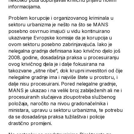
nekoliko puta dopunjavali krivičnu prijavu novim
informacijama.
Problem korupcije i organizovanog kriminala u
sektoru urbanizma je nešto na što se MANS
posebno osvrnuo imajući u vidu kontinuirano
ukazivanje Evropske komisije da je korupcija u
ovom sektoru posebno zabrinjavajuća. Iako je
nelegalna gradnja definisana kao krivično djelo još
2008. godine, dosadašnja praksa u procesuiranju
ovog krivičnog djela je i dalje fokusirana na
takozvane „sitne ribe“, dok krupni investitori od čije
nelegalne gradnje ima i najviše štete u prostoru, i
dalje nisu procesuirani. Pored nelegalne gradnje,
MANS je ukazao i na veliki broj zabilježenih ali ne i
procesuiranih slučajeva zloupotreba službenog
položaja, naročito na nivou gradonačelnika i
ministara, upravu u sektoru urbanizma, te potrebu
da se dosadašnja praksa tužilaštva i policije
drastično promijeni.