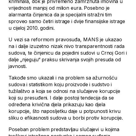
kriminala, dok je privremeno zamrznuta imovina u
vrijednosti manjoj od milion eura. Posebno je
alarmanta činjenica da je specijalni istražni tim
sproveo samo četiri istrage i dvije finansijske istrage
u cijeloj 2010. godini.
U vezi sa reformom pravosuđa, MANS je ukazao
na i dalje izuzetno nizak nivo transparentnosti rada
sudova, te činjenicu da pojedini sudovi u Crnoj Gori i
dalje „njeguju“ praksu skrivanja svojih presuda od
javnosti.
Takođe smo ukazali i na problem sa ažurnošću
sudova i statistikom koju proizvode i sudstvo i
tužilaštvo a koja se odnosi na slučajeve korupcije
koji su presuđeni. I dalje postoji tendecija da se
određena krivična djela prikazuju kao djela
korupcije, što naposljetku daje u potpunosti krivu
sliku o efikasnosti sudova u borbi protiv korupcije.
Poseban problem predstavljau slučajevi u kojima