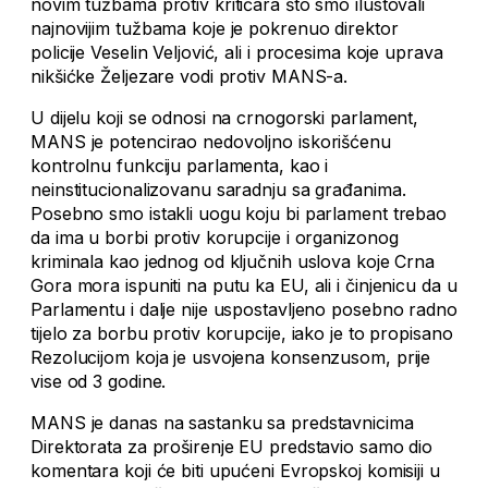
novim tužbama protiv kritičara što smo ilustovali
najnovijim tužbama koje je pokrenuo direktor
policije Veselin Veljović, ali i procesima koje uprava
nikšićke Željezare vodi protiv MANS-a.
U dijelu koji se odnosi na crnogorski parlament,
MANS je potencirao nedovoljno iskorišćenu
kontrolnu funkciju parlamenta, kao i
neinstitucionalizovanu saradnju sa građanima.
Posebno smo istakli uogu koju bi parlament trebao
da ima u borbi protiv korupcije i organizonog
kriminala kao jednog od ključnih uslova koje Crna
Gora mora ispuniti na putu ka EU, ali i činjenicu da u
Parlamentu i dalje nije uspostavljeno posebno radno
tijelo za borbu protiv korupcije, iako je to propisano
Rezolucijom koja je usvojena konsenzusom, prije
vise od 3 godine.
MANS je danas na sastanku sa predstavnicima
Direktorata za proširenje EU predstavio samo dio
komentara koji će biti upućeni Evropskoj komisiji u