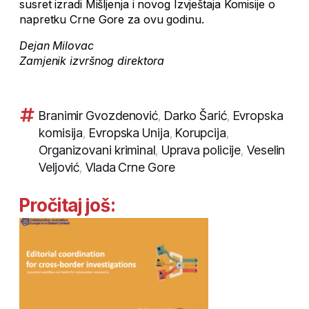
susret izradi Mišljenja i novog Izvještaja Komisije o
napretku Crne Gore za ovu godinu.
Dejan Milovac
Zamjenik izvršnog direktora
Branimir Gvozdenović
,
Darko Šarić
,
Evropska
komisija
,
Evropska Unija
,
Korupcija
,
Organizovani kriminal
,
Uprava policije
,
Veselin
Veljović
,
Vlada Crne Gore
Pročitaj još: