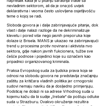
napredak kada je u pitanju saradnja Vlade sa
nevladinim sektorom, ali da je ona još uvijek
deklarativna i veoma često uslovljena osjetljivošću
teme o kojoj se radi.
Sloboda govora je i dalje zabrinjavajuće pitanje, dok
vlast i dalje nalazi razloge da ne dekriminalizuje
klevetu i pored više nego jasnih preporuka koje
dolaze iz Brisela. MANS je ukazao na zabrinjavajući
trend u procesima protiv novinara i aktivista nvo
sektora, gdje nakon javnih fukcionera, tužbe sve
češće podnose i pojedinci koje su označeni kao
pripadnici organizovanog kriminala.
Praksa Evropskog suda za ljudska prava koja se
odnosi na slobodu govora ne predstavlja značajniju
zaštitu za kritičara vladinih politika jer crnogorski
sudovi nemaju naviku da je dosljedno primjenjuju.
Podsticaj ne dolazi ni sa adrese Vrhodnog suda u
kojemu kažu da bi sudije „trebale“ da poštuju odluke
suda u Strazburu. Ovakvo okruženje rezultira