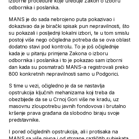
izborne procedure koje uređuje Zakon o izboru
odbornika i poslanika.
MANS je do sada nebrojeno puta pokazivao i
dokazivao da je birački spisak pun nepravilnosti, što
su pokazali i posljednji lokalni izbori, te u tom smislu
postoji više nego očigledna potreba da se ova oblast
dodatno stavi pod kontrolu. To je još očiglednije
kada je u pitanju primjena Zakona o izboru
odbornika i poslanika i to je pokazao sam izborni
dan kada su posmatrači MANS-a registrovali preko
800 konkretnih nepravilnosti samo u Podgorici.
S time u vezi, očigledno je da se nastavlja
opstrukcija ključnih mehanizama koji treba da
obezbijede da se u Crnoj Gori više ne kradu, uz
masovnu zloupotrebu javnih fondovova i brutalno
kršenje prava građana da slobodno biraju svoje
predstavnike.
I pored očiglednih opstrukcija, ali i protisaka na
MANS sa više nivoa i od strqane različitih subjekata,