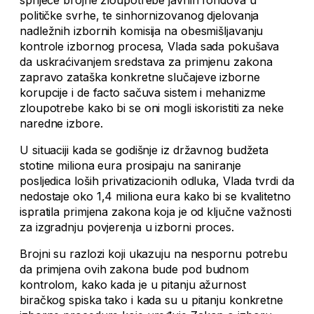
spriječe brojne zloupotrebe javnih fondova u
političke svrhe, te sinhornizovanog djelovanja
nadležnih izbornih komisija na obesmišljavanju
kontrole izbornog procesa, Vlada sada pokušava
da uskraćivanjem sredstava za primjenu zakona
zapravo zataška konkretne slučajeve izborne
korupcije i de facto sačuva sistem i mehanizme
zloupotrebe kako bi se oni mogli iskoristiti za neke
naredne izbore.
U situaciji kada se godišnje iz državnog budžeta
stotine miliona eura prosipaju na saniranje
posljedica loših privatizacionih odluka, Vlada tvrdi da
nedostaje oko 1,4 miliona eura kako bi se kvalitetno
ispratila primjena zakona koja je od ključne važnosti
za izgradnju povjerenja u izborni proces.
Brojni su razlozi koji ukazuju na nespornu potrebu
da primjena ovih zakona bude pod budnom
kontrolom, kako kada je u pitanju ažurnost
biračkog spiska tako i kada su u pitanju konkretne