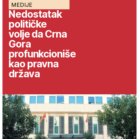
MEDIJE
Nedostatak
političke
volje da Crna
Gora
profunkcioniše
kao pravna
država