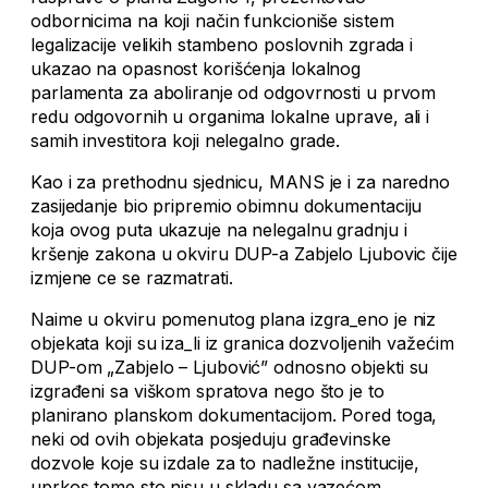
odbornicima na koji način funkcioniše sistem
legalizacije velikih stambeno poslovnih zgrada i
ukazao na opasnost korišćenja lokalnog
parlamenta za aboliranje od odgovrnosti u prvom
redu odgovornih u organima lokalne uprave, ali i
samih investitora koji nelegalno grade.
Kao i za prethodnu sjednicu, MANS je i za naredno
zasijedanje bio pripremio obimnu dokumentaciju
koja ovog puta ukazuje na nelegalnu gradnju i
kršenje zakona u okviru DUP-a Zabjelo Ljubovic čije
izmjene ce se razmatrati.
Naime u okviru pomenutog plana izgra_eno je niz
objekata koji su iza_li iz granica dozvoljenih važećim
DUP-om „Zabjelo – Ljubović” odnosno objekti su
izgrađeni sa viškom spratova nego što je to
planirano planskom dokumentacijom. Pored toga,
neki od ovih objekata posjeduju građevinske
dozvole koje su izdale za to nadležne institucije,
uprkos tome sto nisu u skladu sa vazećom