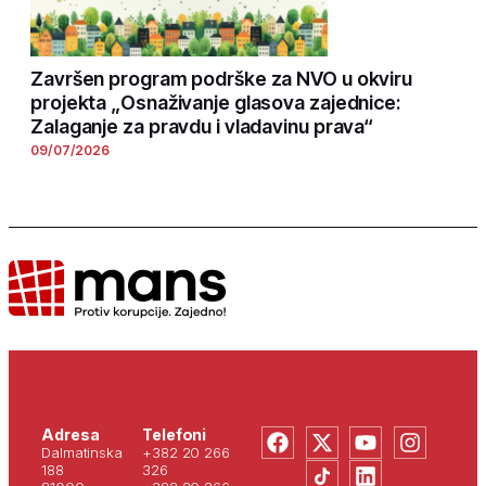
Završen program podrške za NVO u okviru
projekta „Osnaživanje glasova zajednice:
Zalaganje za pravdu i vladavinu prava“
09/07/2026
Adresa
Telefoni
Dalmatinska
+382 20 266
188
326