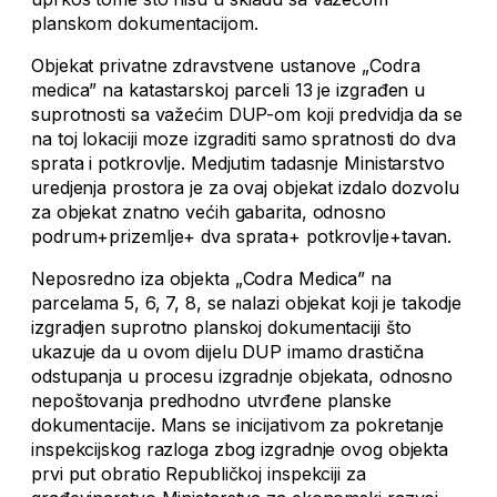
planskom dokumentacijom.
Objekat privatne zdravstvene ustanove „Codra
medica” na katastarskoj parceli 13 je izgrađen u
suprotnosti sa važećim DUP-om koji predvidja da se
na toj lokaciji moze izgraditi samo spratnosti do dva
sprata i potkrovlje. Medjutim tadasnje Ministarstvo
uredjenja prostora je za ovaj objekat izdalo dozvolu
za objekat znatno većih gabarita, odnosno
podrum+prizemlje+ dva sprata+ potkrovlje+tavan.
Neposredno iza objekta „Codra Medica” na
parcelama 5, 6, 7, 8, se nalazi objekat koji je takodje
izgradjen suprotno planskoj dokumentaciji što
ukazuje da u ovom dijelu DUP imamo drastična
odstupanja u procesu izgradnje objekata, odnosno
nepoštovanja predhodno utvrđene planske
dokumentacije. Mans se inicijativom za pokretanje
inspekcijskog razloga zbog izgradnje ovog objekta
prvi put obratio Republičkoj inspekciji za