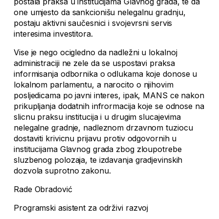
postala praksa u institucijama Glavnog grada, te da
one umjesto da sankcionišu nelegalnu gradnju,
postaju aktivni saučesnici i svojevrsni servis
interesima investitora.
Vise je nego ocigledno da nadležni u lokalnoj
administraciji ne zele da se uspostavi praksa
informisanja odbornika o odlukama koje donose u
lokalnom parlamentu, a narocito o njihovim
posljedicama po javni interes, ipak, MANS ce nakon
prikupljanja dodatnih infrormacija koje se odnose na
slicnu praksu institucija i u drugim slucajevima
nelegalne gradnje, nadleznom drzavnom tuziocu
dostaviti krivicnu prijavu protiv odgovornih u
institucijama Glavnog grada zbog zloupotrebe
sluzbenog polozaja, te izdavanja gradjevinskih
dozvola suprotno zakonu.
Rade Obradović
Programski asistent za održivi razvoj