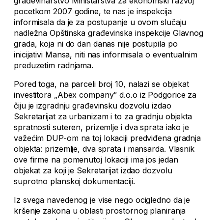
građevinarstvo Ministarstva za ekonomski razvoj
pocetkom 2007 godine, te nas je inspekcija
informisala da je za postupanje u ovom slučaju
nadležna Opštinska građevinska inspekcije Glavnog
grada, koja ni do dan danas nije postupila po
inicijativi Mansa, niti nas informisala o eventualnim
preduzetim radnjama.
Pored toga, na parceli broj 10, nalazi se objekat
investitora „Abex company” d.o.o iz Podgorice za
čiju je izgradnju građevinsku dozvolu izdao
Sekretarijat za urbanizam i to za gradnju objekta
spratnosti suteren, prizemlje i dva sprata iako je
važećim DUP-om na toj lokaciji predviđena gradnja
objekta: prizemlje, dva sprata i mansarda. Vlasnik
ove firme na pomenutoj lokaciji ima jos jedan
objekat za koji je Sekretarijat izdao dozvolu
suprotno planskoj dokumentaciji.
Iz svega navedenog je vise nego ocigledno da je
kršenje zakona u oblasti prostornog planiranja