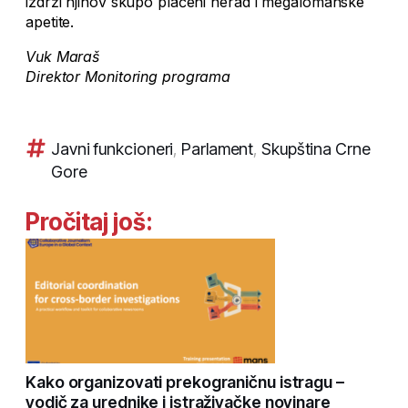
izdrži njihov skupo plaćeni nerad i megalomanske
apetite.
Vuk Maraš
Direktor Monitoring programa
Javni funkcioneri
,
Parlament
,
Skupština Crne
Gore
Pročitaj još:
Kako organizovati prekograničnu istragu –
vodič za urednike i istraživačke novinare