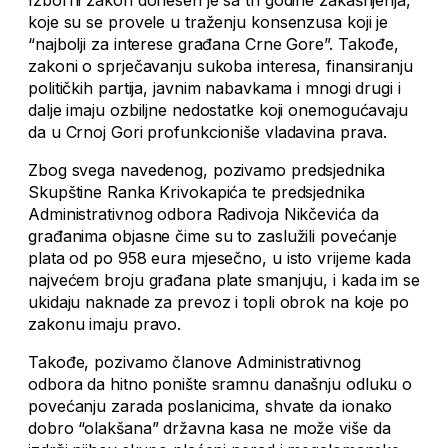
koje su se provele u traženju konsenzusa koji je
“najbolji za interese građana Crne Gore”. Takođe,
zakoni o sprječavanju sukoba interesa, finansiranju
političkih partija, javnim nabavkama i mnogi drugi i
dalje imaju ozbiljne nedostatke koji onemogućavaju
da u Crnoj Gori profunkcioniše vladavina prava.
Zbog svega navedenog, pozivamo predsjednika
Skupštine Ranka Krivokapića te predsjednika
Administrativnog odbora Radivoja Nikčevića da
građanima objasne čime su to zaslužili povećanje
plata od po 958 eura mjesečno, u isto vrijeme kada
najvećem broju građana plate smanjuju, i kada im se
ukidaju naknade za prevoz i topli obrok na koje po
zakonu imaju pravo.
Takođe, pozivamo članove Administrativnog
odbora da hitno ponište sramnu današnju odluku o
povećanju zarada poslanicima, shvate da ionako
dobro “olakšana” državna kasa ne može više da