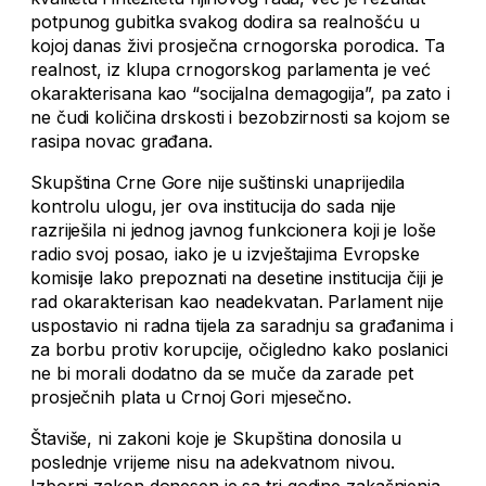
potpunog gubitka svakog dodira sa realnošću u
kojoj danas živi prosječna crnogorska porodica. Ta
realnost, iz klupa crnogorskog parlamenta je već
okarakterisana kao “socijalna demagogija”, pa zato i
ne čudi količina drskosti i bezobzirnosti sa kojom se
rasipa novac građana.
Skupština Crne Gore nije suštinski unaprijedila
kontrolu ulogu, jer ova institucija do sada nije
razriješila ni jednog javnog funkcionera koji je loše
radio svoj posao, iako je u izvještajima Evropske
komisije lako prepoznati na desetine institucija čiji je
rad okarakterisan kao neadekvatan. Parlament nije
uspostavio ni radna tijela za saradnju sa građanima i
za borbu protiv korupcije, očigledno kako poslanici
ne bi morali dodatno da se muče da zarade pet
prosječnih plata u Crnoj Gori mjesečno.
Štaviše, ni zakoni koje je Skupština donosila u
poslednje vrijeme nisu na adekvatnom nivou.
Izborni zakon donesen je sa tri godine zakašnjenja,