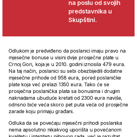
na poslu od svojih
predstavnika u
Skupštini.
Odlukom je predviđeno da poslanici imaju pravo na
mjesečne bonuse u visini dvije prosječne plate u
Crnoj Gori, koja je u 2010. godini iznosila 479 eura.
Na taj način, poslanici su sebi obezbijedili dodatne
mjesečne prihode od 958 eura, pored poslaničke
plate koja već prelazi 1350 eura. Tako će se
prosječna poslanička plata sa bonusima i drugim
naknadama ubuduće kretati od 2300 eura naviše,
odnsno biće veća skoro pet puta veća od prosječne
zarade koju primaju građani.
Odluka da se povećaju mjesečni prihodi poslanika
nema apsolutno nikakvog uporišta u povećanom
kvalitetu i intezitetu njihovog rada, već je rezultat