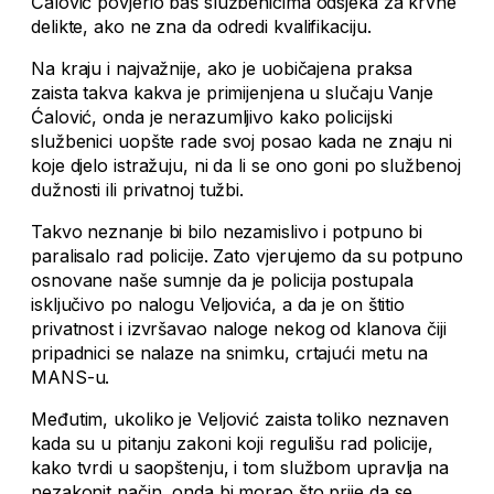
Ćalović povjerio baš službenicima odsjeka za krvne
delikte, ako ne zna da odredi kvalifikaciju.
Na kraju i najvažnije, ako je uobičajena praksa
zaista takva kakva je primijenjena u slučaju Vanje
Ćalović, onda je nerazumljivo kako policijski
službenici uopšte rade svoj posao kada ne znaju ni
koje djelo istražuju, ni da li se ono goni po službenoj
dužnosti ili privatnoj tužbi.
Takvo neznanje bi bilo nezamislivo i potpuno bi
paralisalo rad policije. Zato vjerujemo da su potpuno
osnovane naše sumnje da je policija postupala
isključivo po nalogu Veljovića, a da je on štitio
privatnost i izvršavao naloge nekog od klanova čiji
pripadnici se nalaze na snimku, crtajući metu na
MANS-u.
Međutim, ukoliko je Veljović zaista toliko neznaven
kada su u pitanju zakoni koji regulišu rad policije,
kako tvrdi u saopštenju, i tom službom upravlja na
nezakonit način, onda bi morao što prije da se