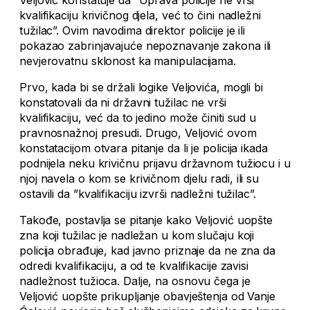
Veljović konstatuje da ”Uprava policije ne vrši
kvalifikaciju krivičnog djela, već to čini nadležni
tužilac”. Ovim navodima direktor policije je ili
pokazao zabrinjavajuće nepoznavanje zakona ili
nevjerovatnu sklonost ka manipulacijama.
Prvo, kada bi se držali logike Veljovića, mogli bi
konstatovali da ni državni tužilac ne vrši
kvalifikaciju, već da to jedino može činiti sud u
pravnosnažnoj presudi. Drugo, Veljović ovom
konstatacijom otvara pitanje da li je policija ikada
podnijela neku krivičnu prijavu državnom tužiocu i u
njoj navela o kom se krivičnom djelu radi, ili su
ostavili da ”kvalifikaciju izvrši nadležni tužilac”.
Takođe, postavlja se pitanje kako Veljović uopšte
zna koji tužilac je nadležan u kom slučaju koji
policija obrađuje, kad javno priznaje da ne zna da
odredi kvalifikaciju, a od te kvalifikacije zavisi
nadležnost tužioca. Dalje, na osnovu čega je
Veljović uopšte prikupljanje obavještenja od Vanje