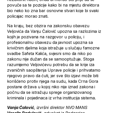
povuče sa te pozicije kako bi na mjestu direktora
bio neko ko zna bar osnovne stvari koje bi svaki
policajac morao znati.
Na kraju, bez obzira na zakonsku obavezu
Veljovića da Vanju Ćalović upozna sa razlozima iz
kojih je pozivana na razgovor u policiju, i
profesionalnu obavezu da javnost upozna sa
krivičnim djelima koja istražuje u slučaju famozne
svadbe Safeta Kalića, svjesni smo da niko po
zakonu nije dužan da se samooptužuje. Stoga
razumijemo Veljovićevu potrebu da se krije iza
zvaničnih saopštenja Uprave policije i prihvatamo
njegovo pravo da ćuti, jer sve što izjavi može biti
korišćeno protiv njega na sudu, kada Crna Gora
postane država u kojoj niko nije iznad zakona i
počnu da se istražuju sprege organizovanog
kriminala i pojedinaca iz vrha institucija sistema.
Vanja Ćalović
, izvršni direktor NVO MANS