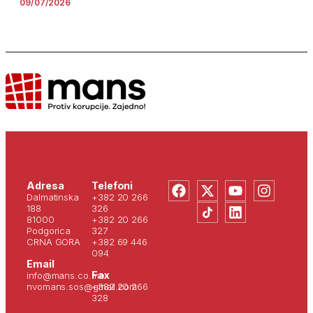
09/07/2026
Adresa
Telefoni
Dalmatinska
+382 20 266
188
326
81000
+382 20 266
Podgorica
327
CRNA GORA
+382 69 446
094
Email
Fax
info@mans.co.me
nvomans.sos@gmail.com
+382 20 266
328