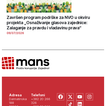
Završen program podrške za NVO u okviru
projekta „Osnaživanje glasova zajednice:
Zalaganje za pravdu i vladavinu prava“
09/07/2026
Adresa
Telefoni
Dalmatinska
+382 20 266
188
326