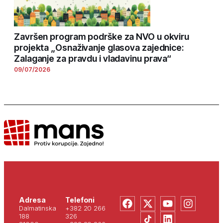
Završen program podrške za NVO u okviru
projekta „Osnaživanje glasova zajednice:
Zalaganje za pravdu i vladavinu prava“
09/07/2026
Adresa
Telefoni
Dalmatinska
+382 20 266
188
326