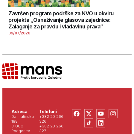
Završen program podrške za NVO u okviru
projekta „Osnaživanje glasova zajednice:
Zalaganje za pravdu i vladavinu prava“
09/07/2026
Adresa
Telefoni
Dalmatinska
+382 20 266
188
326
81000
+382 20 266
Podgorica
327