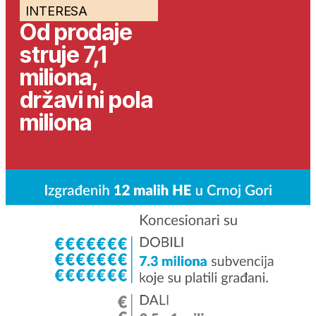
INTERESA
Od prodaje
struje 7,1
miliona,
državi ni pola
miliona