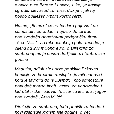
dionice puta Berane-Lubnice, u koji je kasnije
ugradio cjevovod za mHE, dok je cijeli taj
posao obilježen nizom kontroverzi.
Naime, „Bemax“ se na tenderu pojavio kao
samostalni ponuđač i najavio da će kao
podizvođača angažovati podgoričku firmu
„Arso Milić“. Za rekonstrukciju puta ponudio je
cijenu od 2,9 miliona eura, a Direkcija za
saobraćaj mu je posao dodijelila u oktobru iste
godine.
Međutim, odluku je ubrzo poništila Državna
komisija za kontrolu postupka javnih nabavki,
koja je utvrdila da je „Bemax“ kao samostalni
ponuđač morao imati licencu za vodovodne i
hidrotehničke radove. Tu licencu je imao njegov
podizvođač „Arso Milić“.
Direkcija za saobraćaj tada poništava tender i
novi raspisuje krajem iste godine, a već