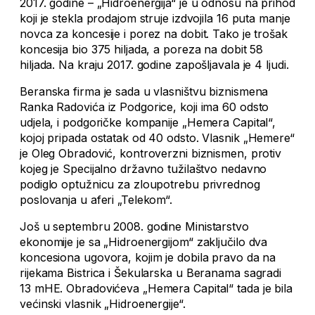
2017. godine – „Hidroenergija“ je u odnosu na prihod
koji je stekla prodajom struje izdvojila 16 puta manje
novca za koncesije i porez na dobit. Tako je trošak
koncesija bio 375 hiljada, a poreza na dobit 58
hiljada. Na kraju 2017. godine zapošljavala je 4 ljudi.
Beranska firma je sada u vlasništvu biznismena
Ranka Radovića iz Podgorice, koji ima 60 odsto
udjela, i podgoričke kompanije „Hemera Capital“,
kojoj pripada ostatak od 40 odsto. Vlasnik „Hemere“
je Oleg Obradović, kontroverzni biznismen, protiv
kojeg je Specijalno državno tužilaštvo nedavno
podiglo optužnicu za zloupotrebu privrednog
poslovanja u aferi „Telekom“.
Još u septembru 2008. godine Ministarstvo
ekonomije je sa „Hidroenergijom“ zaključilo dva
koncesiona ugovora, kojim je dobila pravo da na
rijekama Bistrica i Šekularska u Beranama sagradi
13 mHE. Obradovićeva „Hemera Capital“ tada je bila
većinski vlasnik „Hidroenergije“.