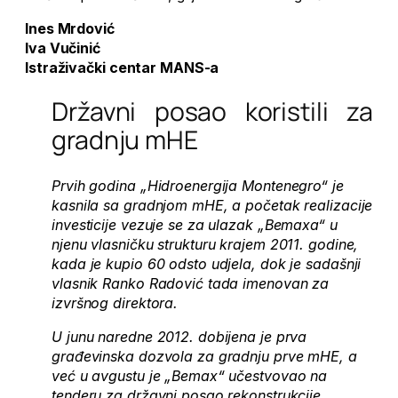
Ines Mrdović
Iva Vučinić
Istraživački centar MANS-a
Državni posao koristili za
gradnju mHE
Prvih godina „Hidroenergija Montenegro“ je
kasnila sa gradnjom mHE, a početak realizacije
investicije vezuje se za ulazak „Bemaxa“ u
njenu vlasničku strukturu krajem 2011. godine,
kada je kupio 60 odsto udjela, dok je sadašnji
vlasnik Ranko Radović tada imenovan za
izvršnog direktora.
U junu naredne 2012. dobijena je prva
građevinska dozvola za gradnju prve mHE, a
već u avgustu je „Bemax“ učestvovao na
tenderu za državni posao rekonstrukcije