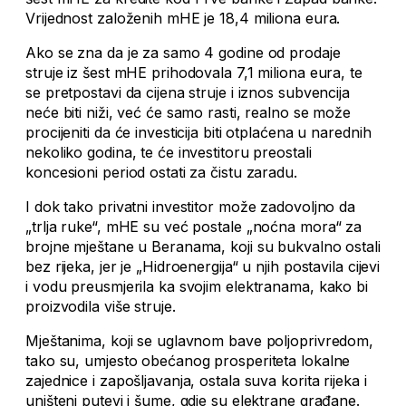
Vrijednost založenih mHE je 18,4 miliona eura.
Ako se zna da je za samo 4 godine od prodaje
struje iz šest mHE prihodovala 7,1 miliona eura, te
se pretpostavi da cijena struje i iznos subvencija
neće biti niži, već će samo rasti, realno se može
procijeniti da će investicija biti otplaćena u narednih
nekoliko godina, te će investitoru preostali
koncesioni period ostati za čistu zaradu.
I dok tako privatni investitor može zadovoljno da
„trlja ruke“, mHE su već postale „noćna mora“ za
brojne mještane u Beranama, koji su bukvalno ostali
bez rijeka, jer je „Hidroenergija“ u njih postavila cijevi
i vodu preusmjerila ka svojim elektranama, kako bi
proizvodila više struje.
Mještanima, koji se uglavnom bave poljoprivredom,
tako su, umjesto obećanog prosperiteta lokalne
zajednice i zapošljavanja, ostala suva korita rijeka i
uništeni putevi i šume, gdje su elektrane građane.