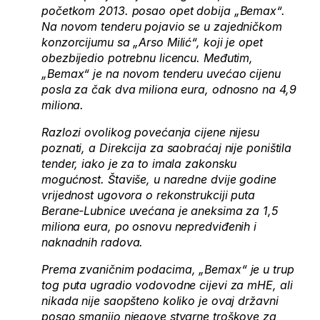
početkom 2013. posao opet dobija „Bemax“.
Na novom tenderu pojavio se u zajedničkom
konzorcijumu sa „Arso Milić“, koji je opet
obezbijedio potrebnu licencu. Međutim,
„Bemax“ je na novom tenderu uvećao cijenu
posla za čak dva miliona eura, odnosno na 4,9
miliona.
Razlozi ovolikog povećanja cijene nijesu
poznati, a Direkcija za saobraćaj nije poništila
tender, iako je za to imala zakonsku
mogućnost. Štaviše, u naredne dvije godine
vrijednost ugovora o rekonstrukciji puta
Berane-Lubnice uvećana je aneksima za 1,5
miliona eura, po osnovu nepredviđenih i
naknadnih radova.
Prema zvaničnim podacima, „Bemax“ je u trup
tog puta ugradio vodovodne cijevi za mHE, ali
nikada nije saopšteno koliko je ovaj državni
posao smanjio njegove stvarne troškove za