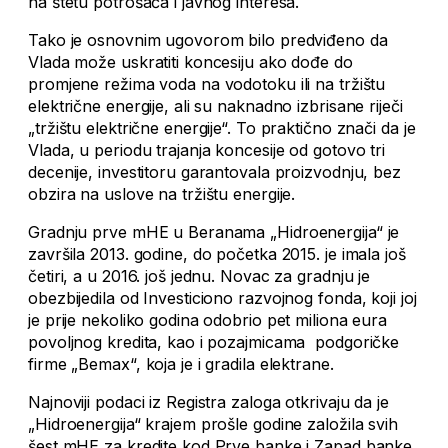
na štetu potrošača i javnog interesa.
Tako je osnovnim ugovorom bilo predviđeno da
Vlada može uskratiti koncesiju ako dođe do
promjene režima voda na vodotoku ili na tržištu
električne energije, ali su naknadno izbrisane riječi
„tržištu električne energije“. To praktično znači da je
Vlada, u periodu trajanja koncesije od gotovo tri
decenije, investitoru garantovala proizvodnju, bez
obzira na uslove na tržištu energije.
Gradnju prve mHE u Beranama „Hidroenergija“ je
završila 2013. godine, do početka 2015. je imala još
četiri, a u 2016. još jednu. Novac za gradnju je
obezbijedila od Investiciono razvojnog fonda, koji joj
je prije nekoliko godina odobrio pet miliona eura
povoljnog kredita, kao i pozajmicama podgoričke
firme „Bemax“, koja je i gradila elektrane.
Najnoviji podaci iz Registra zaloga otkrivaju da je
„Hidroenergija“ krajem prošle godine založila svih
šest mHE za kredite kod Prve banke i Zapad banke.