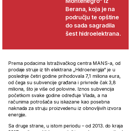
Montenegro“ iz
Berana, koja je na
području te opštine
do sada sagradila
šest hidroelektrana.
Prema podacima Istraživačkog centra MANS-a, od
prodaje struje iz tih elektrana „Hidroenergija“ je u
poslednje četiri godine prihodovala 7,1 miliona eura,
od čega su subvencije građana i privrede čak 3,8
miliona, što je više od polovine. Iznos subvencija
početkom svake godine određuje Vlada, a na
računima potrošača su iskazane kao posebna
naknada za struju proizvedenu iz obnovljivih izvora
energije.
Sa druge strane, u istom periodu – od 2013. do kraja