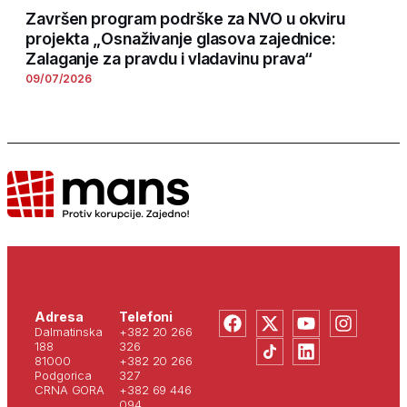
Završen program podrške za NVO u okviru
projekta „Osnaživanje glasova zajednice:
Zalaganje za pravdu i vladavinu prava“
09/07/2026
Adresa
Telefoni
Dalmatinska
+382 20 266
188
326
81000
+382 20 266
Podgorica
327
CRNA GORA
+382 69 446
094