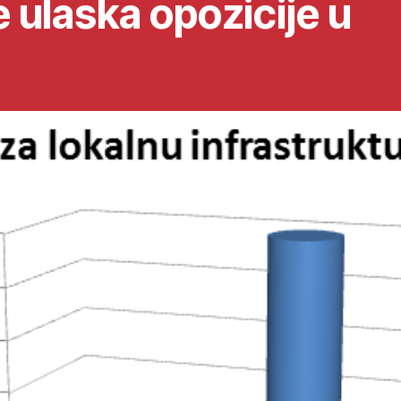
je ulaska opozicije u