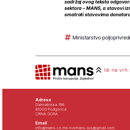
sadržaj ovog teksta odgovorn
sektora – MANS, a stavovi iz
smatrati stavovima donatora
Ministarstvo poljoprivred
Idi na vrh
Adresa
Dalmatinska 188
81000 Podgorica
CRNA GORA
Email
info@mans.co.me nvomans.sos@gmail.com