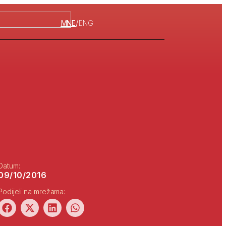
/
MNE
ENG
Datum:
09/10/2016
Podijeli na mrežama: