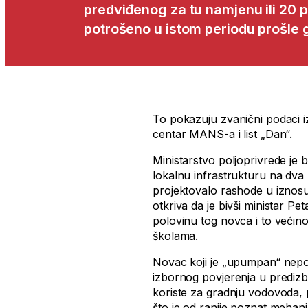
predviđenog za tu namjenu ili 20 p
potrošeno u istom periodu prošle 
To pokazuju zvanični podaci iz
centar MANS-a i list „Dan“.
Ministarstvo poljoprivrede j
lokalnu infrastrukturu na dva
projektovalo rashode u iznos
otkriva da je bivši ministar P
polovinu tog novca i to većin
školama.
Novac koji je „upumpan“ nepo
izbornog povjerenja u prediz
koriste za gradnju vodovoda, pr
što je od ranije poznat mehan