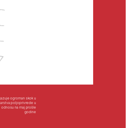
kazuje ogroman skok u
tarstva poljoprivrede u
 odnosu na maj prošle
godine