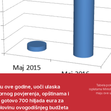
Tabela po
ju ove godine, uoči ulaska
isplatama Minis
bornog povjerenja, opštinama i
maju ove u
gotovo 700 hiljada eura za
olovinu ovogodišnjeg budžeta