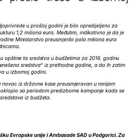
oprivrede u prošloj godini je bilo opredijeljeno za
rukturu 1,2 miliona eura. Međutim, indikativno je da je
godine Ministarstvo preusmjerilo pola miliona eura
dnicama.
 su opštine ta sredstva u budžetima za 2016. godinu
enešena sredstva“ iz prethodne godine, a da ih zatim
a u izbornoj godini.
e novac iz državne kase preusmjeravan u ranijem
 poklopio sa periodom predizborne kampanje kada se
 sredstava iz budžeta.
dršku Evropske unije i Ambasade SAD u Podgorici. Za