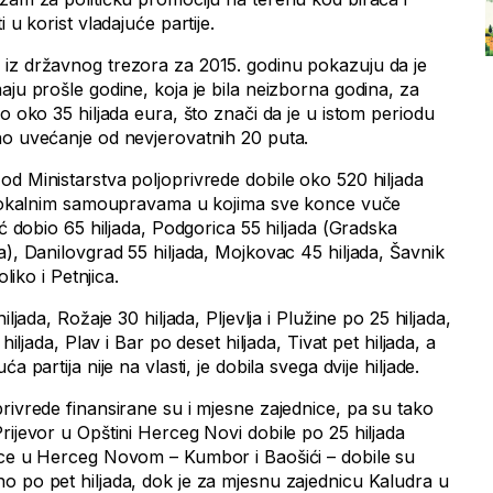
 u korist vladajuće partije.
iz državnog trezora za 2015. godinu pokazuju da je
aju prošle godine, koja je bila neizborna godina, za
lo oko 35 hiljada eura, što znači da je u istom periodu
no uvećanje od nevjerovatnih 20 puta.
od Ministarstva poljoprivrede dobile oko 520 hiljada
m lokalnim samoupravama u kojima sve konce vuče
ić dobio 65 hiljada, Podgorica 55 hiljada (Gradska
a), Danilovgrad 55 hiljada, Mojkovac 45 hiljada, Šavnik
oliko i Petnjica.
iljada, Rožaje 30 hiljada, Pljevlja i Plužine po 25 hiljada,
hiljada, Plav i Bar po deset hiljada, Tivat pet hiljada, a
a partija nije na vlasti, je dobila svega dvije hiljade.
rivrede finansirane su i mjesne zajednice, pa su tako
rijevor u Opštini Herceg Novi dobile po 25 hiljada
ice u Herceg Novom – Kumbor i Baošići – dobile su
o po pet hiljada, dok je za mjesnu zajednicu Kaludra u