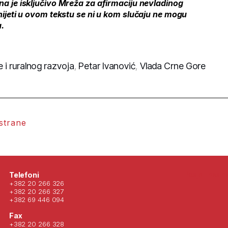
a je isključivo Mreža za afirmaciju nevladinog
nijeti u ovom tekstu se ni u kom slučaju ne mogu
.
e i ruralnog razvoja
,
Petar Ivanović
,
Vlada Crne Gore
 strane
Posjeti nas 
Telefoni
+382 20 266 326
+382 20 266 327
+382 69 446 094
Fax
+382 20 266 328