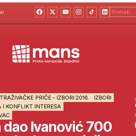
kt
STRAŽIVAČKE PRIČE - IZBORI 2016.
IZBORI
 I KONFLIKT INTERESA
OVAC
 dao Ivanović 700