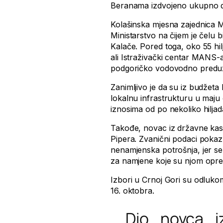
Beranama izdvojeno ukupno de
Kolašinska mjesna zajednica Mr
Ministarstvo na čijem je čelu b
Kalače. Pored toga, oko 55 hil
ali Istraživački centar MANS-a
podgoričko vodovodno preduzeć
Zanimljivo je da su iz budžeta
lokalnu infrastrukturu u maju
iznosima od po nekoliko hiljad
Takođe, novac iz državne kase
Pipera. Zvanični podaci pokazu
nenamjenska potrošnja, jer se 
za namjene koje su njom opred
Izbori u Crnoj Gori su odlukom
16. oktobra.
Dio novca i