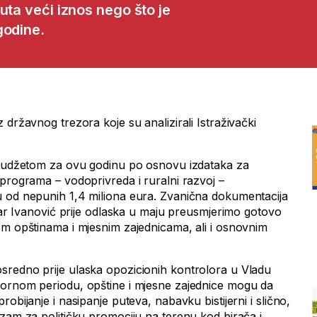
uta veći iznos nego što je
godine.
 državnog trezora koje su analizirali Istraživački
e budžetom za ovu godinu po osnovu izdataka za
 programa – vodoprivreda i ruralni razvoj –
u od nepunih 1,4 miliona eura. Zvanična dokumentacija
etar Ivanović prije odlaska u maju preusmjerimo gotovo
om opštinama i mjesnim zajednicama, ali i osnovnim
sredno prije ulaska opozicionih kontrolora u Vladu
bornom periodu, opštine i mjesne zajednice mogu da
obijanje i nasipanje puteva, nabavku bistijerni i slično,
izam za političku promociju na terenu kod birača i