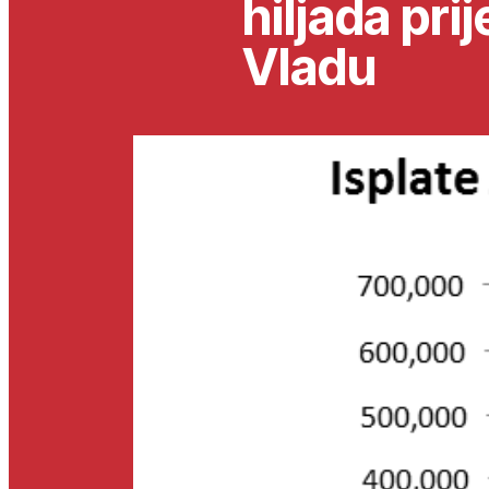
hiljada pri
Vladu