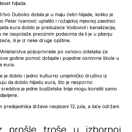
set hiljada.
tvo Duboko dobila je u maju četiri hiljade, koliko je
io Petar Ivanović uplatilo i rožajskoj mjesnoj zaednici
jada eura dobilo je preduzeće Vodovod i kanalizacija,
 ne raspolaže preciznim podacima da li je u pitanju
e, ili je iz neke druge opštine.
 Ministarstva poljoprivrede po osnovu izdataka za
 ove godine pomoć dobijale i pojedine osnovne škole u
a eura.
 je dobilo i jedno kulturno umjetničko društvo iz
ju da dobilo hiljadu eura, što je nesporno
sredstva je jedne budžetske linije mogu koristiti samo
ijeljene.
 predsjednika države raspisani 12. jula, a biće održani
z prošle troše u izbornoj