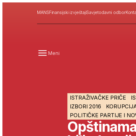
MANS
Finansijski izvještaji
Savjetodavni odbor
Konta
Meni
ISTRAŽIVAČKE PRIČE
I
IZBORI 2016
KORUPCIJA
POLITIČKE PARTIJE I N
Opštinama