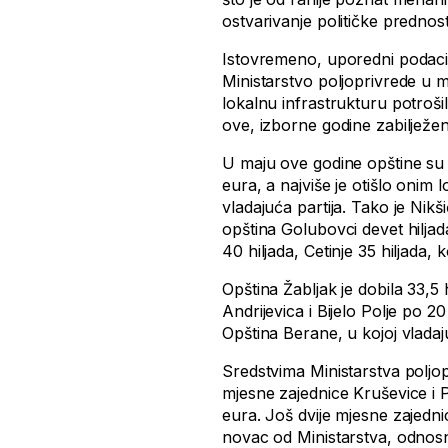
ostvarivanje političke prednosti
Istovremeno, uporedni podaci 
Ministarstvo poljoprivrede u m
lokalnu infrastrukturu potroši
ove, izborne godine zabilježe
U maju ove godine opštine su 
eura, a najviše je otišlo oni
vladajuća partija. Tako je Nikš
opština Golubovci devet hiljad
40 hiljada, Cetinje 35 hiljada, k
Opština Žabljak je dobila 33,5 h
Andrijevica i Bijelo Polje po 20 
Opština Berane, u kojoj vladajuć
Sredstvima Ministarstva poljop
mjesne zajednice Kruševice i P
eura. Još dvije mjesne zajedn
novac od Ministarstva, odnosn