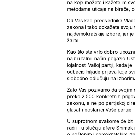
na koje možete i kažete im sve š
metodama uticaja na birače, o
Od Vas kao predsjednika Vlade
zakona i tako dokažete svoju
najdemokratskije izbore, jer j
žalite.
Kao što ste vrlo dobro upozna
najbrutalniji način pogazio Us
lojalnosti Vašoj partiji, kada
odbacio hiljade prijava koje 
slobodno odlučuju na izborim
Zato Vas pozivamo da svojim č
preko 2,500 konkretnih prigo
zakonu, a ne po partijskoj dir
glasali i poslanici Vaše partij
U suprotnom svakome će biti ja
radili i u slučaju afere Snimak
o poštenim i demokratskim iz