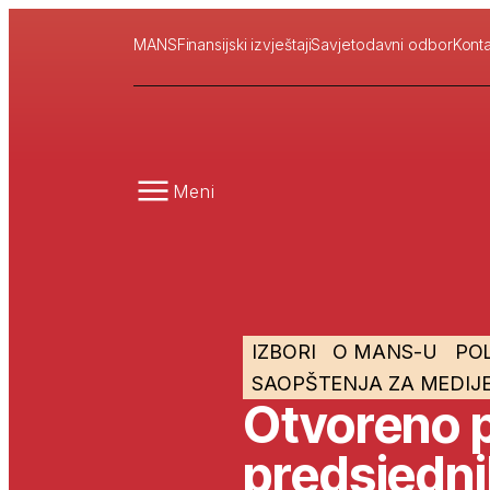
MANS
Finansijski izvještaji
Savjetodavni odbor
Konta
Meni
IZBORI
O MANS-U
POL
SAOPŠTENJA ZA MEDIJ
Otvoreno 
predsjedni