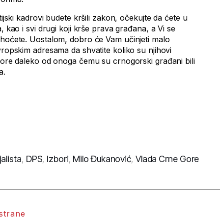
tijski kadrovi budete kršili zakon, očekujte da ćete u
, kao i svi drugi koji krše prava građana, a Vi se
 hoćete. Uostalom, dobro će Vam učinjeti malo
vropskim adresama da shvatite koliko su njihovi
zbore daleko od onoga čemu su crnogorski građani bili
a.
alista
,
DPS
,
Izbori
,
Milo Đukanović
,
Vlada Crne Gore
 strane