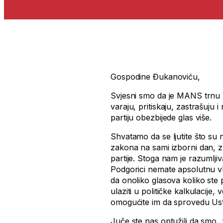
Gospodine Đukanoviću,
Svjesni smo da je MANS trnu u
varaju, pritiskaju, zastrašuju
partiju obezbijede glas više.
Shvatamo da se ljutite što su 
zakona na sami izborni dan, zbo
partije. Stoga nam je razumlji
Podgorici nemate apsolutnu vlas
da onoliko glasova koliko ste 
ulaziti u političke kalkulacije,
omogućite im da sprovedu Ust
Juče ste nas optužili da smo „