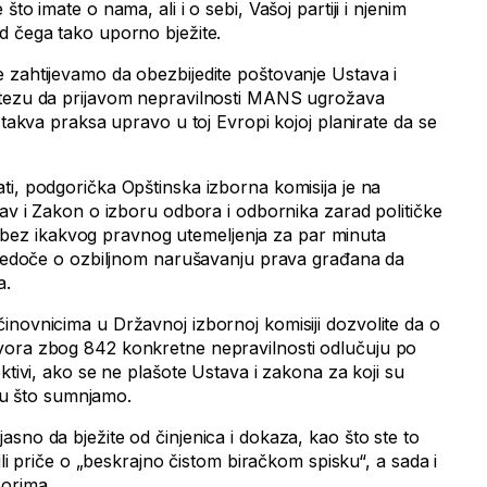
to imate o nama, ali i o sebi, Vašoj partiji i njenim
d čega tako uporno bježite.
 zahtijevamo da obezbijedite poštovanje Ustava i
 tezu da prijavom nepravilnosti MANS ugrožava
e takva praksa upravo u toj Evropi kojoj planirate da se
ti, podgorička Opštinska izborna komisija je na
tav i Zakon o izboru odbora i odbornika zarad političke
 je bez ikakvog pravnog utemeljenja za par minuta
svjedoče o ozbiljnom narušavanju prava građana da
a.
inovnicima u Državnoj izbornoj komisiji dozvolite da o
vora zbog 842 konkretne nepravilnosti odlučuju po
ektivi, ako se ne plašote Ustava i zakona za koji su
e, u što sumnjamo.
sno da bježite od činjenica i dokaza, kao što ste to
 ili priče o „beskrajno čistom biračkom spisku“, a sada i
borima.