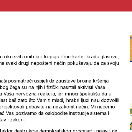
 oku svih onih koji kupuju lične karte, kradu glasove,
 i na svaki drugi nepošteni način pokušavaju da za svoju
naši posmatrači uspjeli da zaustave brojna kršenja
g čega su na njih i fizički nasrtali aktivisti Vaše
va Vaša nervozna reakcija, jer mnogi špekulišu da u
t baš zato što Vam ti mladi, hrabri ljudi nisu dozvolili
projektovali pribavite na nezakonit način. Mi nećemo
 već Vas pozivamo da oslobodite institucije sistema i
av i zakon.
faktor destrukcije demokratskog procesa“ i najavili da