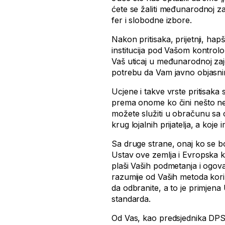
ćete se žaliti međunarodnoj zaj
fer i slobodne izbore.
Nakon pritisaka, prijetnji, hap
institucija pod Vašom kontrolo
Vaš uticaj u međunarodnoj zaj
potrebu da Vam javno objasnimo
Ucjene i takve vrste pritisaka
prema onome ko čini nešto ne
možete služiti u obračunu sa o
krug lojalnih prijatelja, a koje 
Sa druge strane, onaj ko se b
Ustav ove zemlja i Evropska k
plaši Vaših podmetanja i ogov
razumije od Vaših metoda kor
da odbranite, a to je primjen
standarda.
Od Vas, kao predsjednika DP