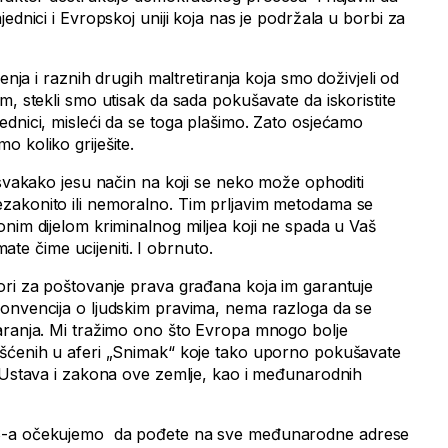
ednici i Evropskoj uniji koja nas je podržala u borbi za
šenja i raznih drugih maltretiranja koja smo doživjeli od
m, stekli smo utisak da sada pokušavate da iskoristite
ednici, misleći da se toga plašimo. Zato osjećamo
 koliko griješite.
 svakako jesu način na koji se neko može ophoditi
zakonito ili nemoralno. Tim prljavim metodama se
nim dijelom kriminalnog miljea koji ne spada u Vaš
imate čime ucijeniti. I obrnuto.
ori za poštovanje prava građana koja im garantuje
onvencija o ljudskim pravima, nema razloga da se
aranja. Mi tražimo ono što Evropa mnogo bolje
išćenih u aferi „Snimak“ koje tako uporno pokušavate
a Ustava i zakona ove zemlje, kao i međunarodnih
S-a očekujemo da pođete na sve međunarodne adrese