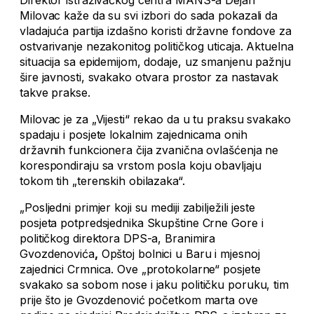
Milovac kaže da su svi izbori do sada pokazali da
vladajuća partija izdašno koristi državne fondove za
ostvarivanje nezakonitog političkog uticaja. Aktuelna
situacija sa epidemijom, dodaje, uz smanjenu pažnju
šire javnosti, svakako otvara prostor za nastavak
takve prakse.
Milovac je za „Vijesti“ rekao da u tu praksu svakako
spadaju i posjete lokalnim zajednicama onih
državnih funkcionera čija zvanična ovlašćenja ne
korespondiraju sa vrstom posla koju obavljaju
tokom tih „terenskih obilazaka“.
„Posljedni primjer koji su mediji zabilježili jeste
posjeta potpredsjednika Skupštine Crne Gore i
političkog direktora DPS-a, Branimira
Gvozdenovića
,
Opštoj bolnici u Baru i mjesnoj
zajednici Crmnica. Ove „protokolarne“ posjete
svakako sa sobom nose i jaku političku poruku, tim
prije što je Gvozdenović početkom marta ove