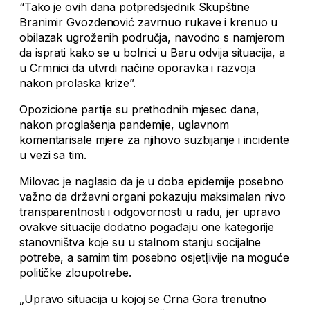
“Tako je ovih dana potpredsjednik Skupštine
Branimir Gvozdenović zavrnuo rukave i krenuo u
obilazak ugroženih područja, navodno s namjerom
da isprati kako se u bolnici u Baru odvija situacija, a
u Crmnici da utvrdi načine oporavka i razvoja
nakon prolaska krize”.
Opozicione partije su prethodnih mjesec dana,
nakon proglašenja pandemije, uglavnom
komentarisale mjere za njihovo suzbijanje i incidente
u vezi sa tim.
Milovac je naglasio da je u doba epidemije posebno
važno da državni organi pokazuju maksimalan nivo
transparentnosti i odgovornosti u radu, jer upravo
ovakve situacije dodatno pogađaju one kategorije
stanovništva koje su u stalnom stanju socijalne
potrebe, a samim tim posebno osjetljivije na moguće
političke zloupotrebe.
„Upravo situacija u kojoj se Crna Gora trenutno