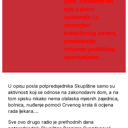
Ipak, insistirati na
njoj u doba
epidemije i u
atmosferi
kolektivnog straha,
predstavlja
vrhunac političkog
oportunizma.
U opisu posla potpredsjednika Skupštine samo su
aktivnosti koji se odnose na zakonodavni dom, a na
tom spisku nikako nema obilaska mjesnih zajednica,
bolnica, nuđenje pomoći Crvenog krsta ili ocijena
rada ljekara….
Sve ovo drugo radio je prethodnih dana