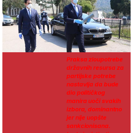
Praksa zloupotrebe
državnih resursa za
partijske potrebe
nastavlja da bude
dio političkog
manira uoči svakih
izbora, dominantno
jer nije uopšte
sankcionisana.