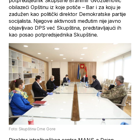
potpredsjednik Skupštine Branimir Gvozdenović
obilazeći Opštinu iz koje potiče – Bar i za koju je
zadužen kao politički direktor Demokratske partije
socijalista. Njegove aktivnosti međutim nije javno
objavljivao DPS već Skupština, predstavljajući ih
kao posao potpredsjednika Skupštine.
Foto: Skupština Crne Gore
Direktor istraživačkog centra MANS-a Dejan