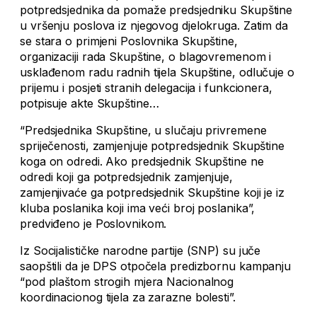
potpredsjednika da pomaže predsjedniku Skupštine
u vršenju poslova iz njegovog djelokruga. Zatim da
se stara o primjeni Poslovnika Skupštine,
organizaciji rada Skupštine, o blagovremenom i
usklađenom radu radnih tijela Skupštine, odlučuje o
prijemu i posjeti stranih delegacija i funkcionera,
potpisuje akte Skupštine…
“Predsjednika Skupštine, u slučaju privremene
spriječenosti, zamjenjuje potpredsjednik Skupštine
koga on odredi. Ako predsjednik Skupštine ne
odredi koji ga potpredsjednik zamjenjuje,
zamjenjivaće ga potpredsjednik Skupštine koji je iz
kluba poslanika koji ima veći broj poslanika”,
predviđeno je Poslovnikom.
Iz Socijalističke narodne partije (SNP) su juče
saopštili da je DPS otpočela predizbornu kampanju
“pod plaštom strogih mjera Nacionalnog
koordinacionog tijela za zarazne bolesti”.