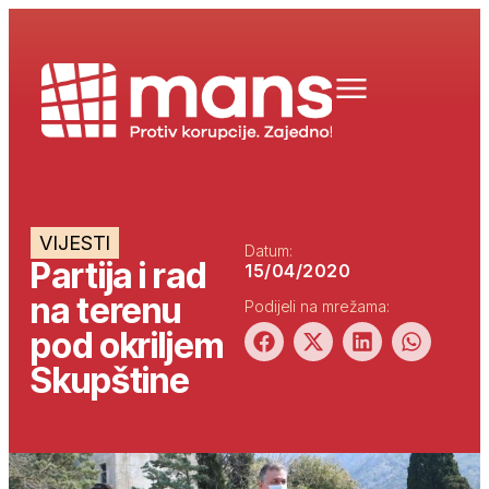
VIJESTI
Datum:
Partija i rad
15/04/2020
na terenu
Podijeli na mrežama:
pod okriljem
Skupštine