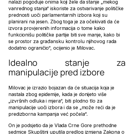
nalazi pogoduje onima koji žele da stanje „mekog
vanrednog stanja“ iskoriste za ostvarivanje političke
prednosti uoči parlamentarnih izbora koji su
planirani na jesen. Zbog toga je za očekivati da će
izvora provjerenih informacija o tome kako
funkcionišu političke partije biti sve manje, kako bi
se prostor za građansku kontrolu njihovog rada
dodatno ograničio“, ocijenio je Milovac.
Idealno stanje za
manipulacije pred izbore
Milovac je izrazio bojazan da će situacija koja je
nastala zbog epidemije, kada je donijeto više
„izvršnih odluka i mjera“, biti plodno tlo za
manipulacije uoči izbora i da se „može reći da je
predizborna kampanja već počela“.
On je podsjetio da je Vlada Crne Gore prethodne
sedmice Skupštini uputila predlog izmjena Zakona o