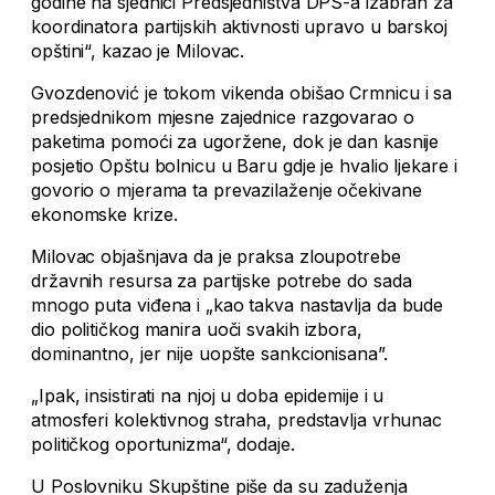
godine na sjednici Predsjedništva DPS-a izabran za
koordinatora partijskih aktivnosti upravo u barskoj
opštini“, kazao je Milovac.
Gvozdenović je tokom vikenda obišao Crmnicu i sa
predsjednikom mjesne zajednice razgovarao o
paketima pomoći za ugoržene, dok je dan kasnije
posjetio Opštu bolnicu u Baru gdje je hvalio ljekare i
govorio o mjerama ta prevazilaženje očekivane
ekonomske krize.
Milovac objašnjava da je praksa zloupotrebe
državnih resursa za partijske potrebe do sada
mnogo puta viđena i „kao takva nastavlja da bude
dio političkog manira uoči svakih izbora,
dominantno, jer nije uopšte sankcionisana”.
„Ipak, insistirati na njoj u doba epidemije i u
atmosferi kolektivnog straha, predstavlja vrhunac
političkog oportunizma“, dodaje.
U Poslovniku Skupštine piše da su zaduženja