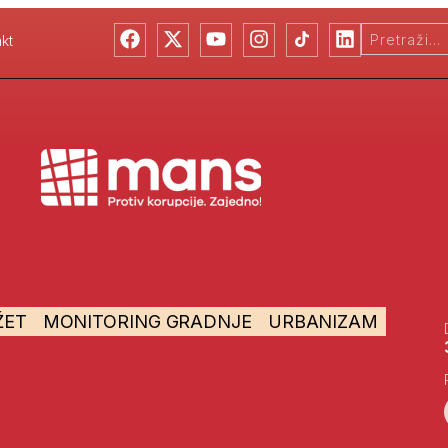
kt
ŽET
MONITORING GRADNJE
URBANIZAM