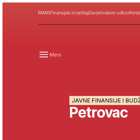
MANS
Finansijski izvještaji
Savjetodavni odbor
Konta
Meni
JAVNE FINANSIJE I BUD
Petrovac