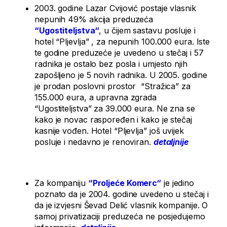
2003. godine Lazar Cvijović postaje vlasnik
nepunih 49% akcija preduzeća
“
Ugostiteljstva“
, u čijem sastavu posluje i
hotel “Pljevlja” , za nepunih 100.000 eura. Iste
te godine preduzeće je uvedeno u stečaj i 57
radnika je ostalo bez posla i umjesto njih
zapošljeno je 5 novih radnika. U 2005. godine
je prodan poslovni prostor “Stražica” za
155.000 eura, a upravna zgrada
“Ugostiteljstva” za 39.000 eura. Ne zna se
kako je novac raspoređen i kako je stečaj
kasnije vođen. Hotel “Pljevlja” još uvijek
posluje i nedavno je renoviran.
detaljnije
Za kompaniju
“
Proljeće Komerc“
je jedino
poznato da je 2004. godine uvedeno u stečaj i
da je izvjesni Ševad Delić vlasnik kompanije. O
samoj privatizaciji preduzeća ne posjedujemo