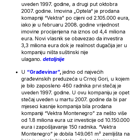
uveden 1997. godine, a drugi put oktobra
2007. godine. Imovina „Optela“ je prodana
komapniji “Vektra” po cijeni od 2.105.000 eura,
iako je u februaru 2008. godine vrijednost
imovine procijenjena na iznos od 4,4 miliona
eura. Novi vlasnik se obavezao da investira
3,3 miliona eura dok je realnost dugačija jer u
kompaniju ništa suštinski nije
ulagano.
detaljnije
U
“
Gra
đ
evinar
”
,
jedno od najvećih
građevinskih preduzeća u Crnoj Gori, u kojem
je bilo zaposleno 460 radnika prvi stečaj je
uveden 1997. godine. U ovu kompaniju je opet
stečaj uveden u martu 2007. godine da bi par
mjeseci kasnije kompanija bila prodana
kompaniji “Vektra Montenegro” za nešto više
od 1.8 miliona eura uz investicije od 10.150.000
eura i zapošljavanje 150 radnika. “Vektra
Montenegro” je dobila 149.061 m² zemljišta na