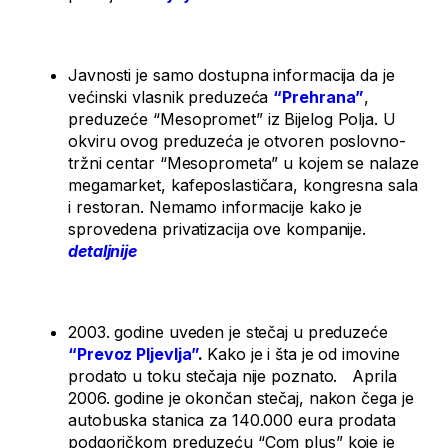
Javnosti je samo dostupna informacija da je
većinski vlasnik preduzeća
“Prehrana”
,
preduzeće “Mesopromet” iz Bijelog Polja. U
okviru ovog preduzeća je otvoren poslovno-
tržni centar “Mesoprometa” u kojem se nalaze
megamarket, kafeposlastičara, kongresna sala
i restoran. Nemamo informacije kako je
sprovedena privatizacija ove kompanije.
detaljnije
2003. godine uveden je stečaj u preduzeće
“
Prevoz Pljevlja”
.
Kako je i šta je od imovine
prodato u toku stečaja nije poznato. Aprila
2006. godine je okončan stečaj, nakon čega je
autobuska stanica za 140.000 eura prodata
podgoričkom preduzeću “Com plus” koje je