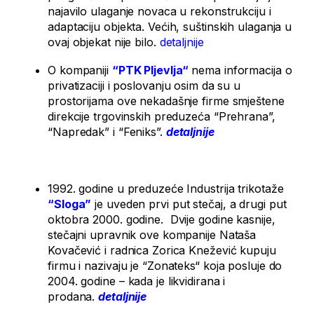
najavilo ulaganje novaca u rekonstrukciju i
adaptaciju objekta. Većih, suštinskih ulaganja u
ovaj objekat nije bilo.
detaljnije
O kompaniji
“PTK Pljevlja“
nema informacija o
privatizaciji i poslovanju osim da su u
prostorijama ove nekadašnje firme smještene
direkcije trgovinskih preduzeća “Prehrana”,
“Napredak” i “Feniks”.
detaljnije
1992. godine u preduzeće Industrija trikotaže
“
Sloga”
je uveden prvi put stečaj, a drugi put
oktobra 2000. godine. Dvije godine kasnije,
stečajni upravnik ove kompanije Nataša
Kovačević i radnica Zorica Knežević kupuju
firmu i nazivaju je “Zonateks“ koja posluje do
2004. godine – kada je likvidirana i
prodana.
detaljnije