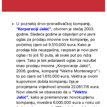
U poznatoj drvo-prerađivačkoj kompaniji,
“
Korporaciji Jakić“
, otvoren je stečaj 2003.
godine. Sledeće godine je objavljen prvi javni
oglas za prodaju imovine ove kompanije, po
početnoj cijeni od 9.510.000 eura. Kako je
prodaja bila neuspješna, raspisan je novi javni
oglas i to još 10 puta, ali svaki put po nižoj
cijeni. Tako je tek jedanaesti oglas za rezultat
imao prodaju imovine „Korporacije Jakić“,
2006. godine, kompaniji “Vektra Montenegro” i
to po cijeni od 1.610.000 eura. Vektra je ovom
kupovinom dobila kompaniju čija je
procjenjena vrijednost iznosila 22.081.116 eura.
Novi vlasnik se obavezao da u
“Vektru
Jakić”
, kako je preimenovao novokupljenu
kompaniju, investira 6.000.000 eura u roku od