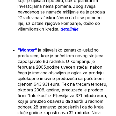
koje je upisala hipoteku, dok o planiranim
investicijama nema pomena. Zbog svega
navedenog se nameće mišljenje da je prodaja
“Građevinara“ iskorišćena da bi se pomoću
nje, uz ostale njegove kompanije, došlo do
višemilionskih kredita.
detaljnije
“
Monter“
je pljevaljsko zanatsko-uslužno
preduzeće, koje je početkom novog stoljeća
zapošljavalo 86 radnika. U kompaniju je
februara 2005.godine uveden stečaj, nakon
čega je imovina objavljen je oglas za prodaju
cjelokupne imovine preduzeća sa početnom
cijenom 643.931 eura. Tek na trećem tenderu,
oktobra 2006. godine, preduzeće je prodato
firmi “Interkod” iz Pljevalja za 371 hiljadu eura,
koji je preuzeo obavezu da zadrži u radnom
odnosu 28 trenutno zaposlenih i da do kraja
iduće godine zaposli nova 32 radnika. Novi