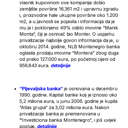
vlasnik kupovinom ove kompanije dobio
zemljište površine 16.361 m2 i upravnu zgradu
i, proizvodne hale ukupne površine oko 1.200
m2, a u javnosti se pojavila i informacija da je
mu je i poklonjeno 49% odsto imovine “Manik
Monta“, čiji je osnivač bio Monter. O uspjehu
privatizacije najbolje govori informacija da je, u
oktobru 2014. godine, NLB Montenegro banka
oglasila prodaju imovine “Montera” zbog duga
od preko 127.000 eura, po početnoj cijeni od
956.843 eura.
detaljnije
“
Pljevaljska banka“
je osnovana u decembru
1990. godine. Kapital banke koji je iznosio oko
5,2 miliona eura, u junu 2006. godine je kupila
“Atlas grupa“ za 3,02 miliona eura. Nakon
privatizacije banka je preimenovana u
“
Investiciona banka Montenegro“, i još uvijek
posluje.
detaljnije