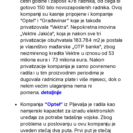
četiri godine i zaposli 478 radnika, od čega bi
gotovo 150 bilo novozaposlenih radnika. Ovoj
kompaniji su kasnije pripojene i kompanije
“Optel“ i “Građevinar” koje je takođe
privatizovala “Vektra”. Nepokretna imovina
„Vektre Jakića“, koja je nakon sve tri
privatizacije obuhvatala 183.784 m2 je postala
je vlasništvo mađarske „OTP banke“, zbog
neizmirenog kredita Vektre u iznosu od 53
miliona eura i
73 miliona eura. Nakon
privatizacije kompanija je samo povremeno
radila i u tim proizvodnim periodima je
dugovala radnicima plate i više mjeseci, dok o
nekim većim ulaganjima nema ni
pomena.
detaljnije
Kompanija
“
Optel“
iz Pljevalja je radila kao
namjenski kapacitet za izradu elektronskih
uređaja za potrebe tadašnje vojske. Zbog
problema u poslovanju u ovu kompaniju je
uveden stečaj dva puta. Prvi put je stečaj